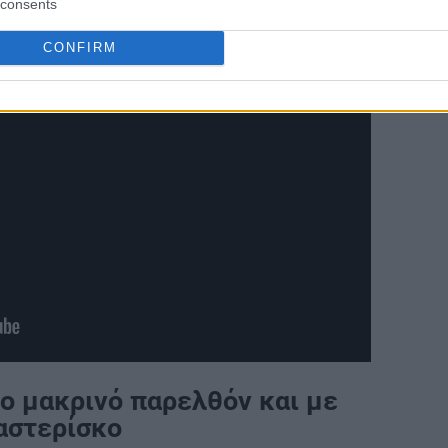
consents
CONFIRM
το μακρινό παρελθόν και με
αστερίσκο