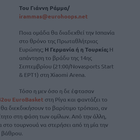
Του Γιάννη Ράμμα/
irammas@eurohoops.net
Ποια ομάδα θα διαδεχθεί την Ισπανία
στο θρόνο της Πρωταθλήτριας
Η Γερμανία ή η Τουρκία;
Ευρώπης;
Η
απάντηση το βράδυ της 14ης
Σεπτεμβρίου (21:00/Novasports Start
& ΕΡΤ1) στη Xiaomi Arena.
Τόσο η μεν όσο η δε έφτασαν
42ου EuroBasket
στη Ρίγα και φαντάζει το
ου θα διεκδικήσουν το βαρύτιμο τρόπαιο, αν
ίτητο στη φάση των ομίλων. Από την άλλη,
α στο τουρνουά να στερήσει από τη μία την
 βάθρου.