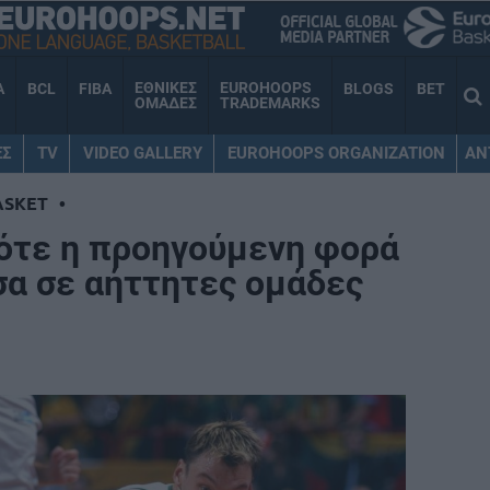
ΕΘΝΙΚΕΣ
EUROHOOPS
A
BCL
FIBA
BLOGS
BET
ΟΜΑΔΕΣ
TRADEMARKS
ΕΣ
TV
VIDEO GALLERY
EUROHOOPS ORGANIZATION
AN
ASKET
•
ότε η προηγούμενη φορά
σα σε αήττητες ομάδες