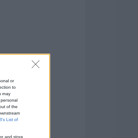
sonal or
ection to
ou may
 personal
out of the
 downstream
B’s List of
er and store