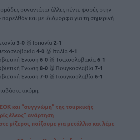
 ομάδες συναντάται άλλες πέντε φορές στην
ό παρελθόν και με ιδιόμορφα για τη σημερινή
3-0
2-1
ετονία
🥈 Ισπανία
4-0
4-1
Τσεχοσλοβακία
🥈 Ιταλία
6-0
6-1
Σοβιετική Ένωση
🥈 Τσεχοσλοβακία
8-0
7-1
Σοβιετική Ένωση
🥈 Γιουγκοσλαβία
7-0
6-1
Σοβιετική Ένωση
🥈 Γιουγκοσλαβία
ιαβάστε ακόμη:
 ΕΟΚ και “συγγνώμη” της τουρκικής
ρίς έλεος” ανάρτηση
τε μίζεροι, παίζουμε για μετάλλιο και λέμε