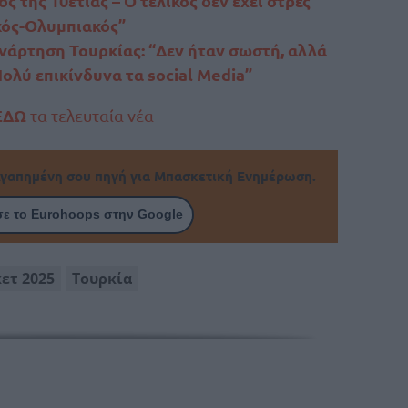
ς της 10ετίας – Ο τελικός δεν έχει στρες
κός-Ολυμπιακός”
νάρτηση Τουρκίας: “Δεν ήταν σωστή, αλλά
ολύ επικίνδυνα τα social Media”
ΕΔΩ
τα τελευταία νέα
γαπημένη σου πηγή για Μπασκετική Ενημέρωση.
ε το Eurohoops στην Google
ετ 2025
Τουρκία