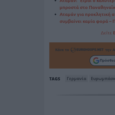
Αταμάν: “Είμαι ο καλύτερο
μπροστά στο Παναθηναϊ
Αταμάν για προκλητική α
συμβαίνει καμία φορά – Π
Δείτε
Κάνε το
την Α
Πρόσθεσ
Γερμανία
Ευρωμπάσκ
TAGS