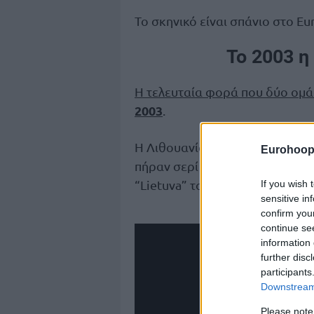
Το σκηνικό είναι σπάνιο στο Eu
Το 2003 
Η τελευταία φορά που δύο ομάδ
2003
.
Η Λιθουανία κι η Ισπανία είχαν
Eurohoop
πήραν σερί από την προημιτελικ
MVP Σαρούνας Γ
“Lietuva” του
If you wish 
sensitive in
confirm you
continue se
information 
further disc
participants
Downstream 
Please note