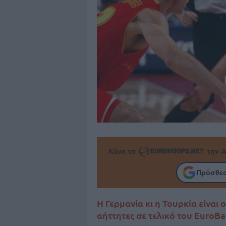
Κάνε το
την Α
Πρόσθεσ
Η Γερμανία κι η Τουρκία είναι
αήττητες σε τελικό του EuroBa