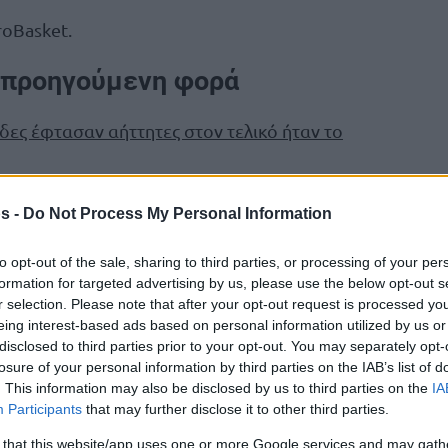
roBasket.
η προηγούμενη φορά
ες έφτασαν αήττητες στον τελικό ήταν το
3-0
 από
στη φάση των ομίλων (4×4) και το
s -
Do Not Process My Personal Information
93-84
ή φάση μέχρι τον τελικό (
υπέρ της
ιασικεβίτσιους
) στη Στοκχόλμη.
to opt-out of the sale, sharing to third parties, or processing of your per
formation for targeted advertising by us, please use the below opt-out s
r selection. Please note that after your opt-out request is processed y
eing interest-based ads based on personal information utilized by us or
disclosed to third parties prior to your opt-out. You may separately opt-
losure of your personal information by third parties on the IAB’s list of
. This information may also be disclosed by us to third parties on the
IA
Participants
that may further disclose it to other third parties.
 that this website/app uses one or more Google services and may gath