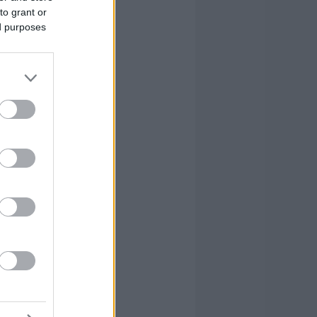
to grant or
ed purposes