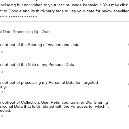
including but not limited to your visit or usage behaviour. You may click 
 to Google and its third-party tags to use your data for below specifi
ogle consent section.
l Data Processing Opt Outs
o opt-out of the Sharing of my personal data.
In
o opt-out of the Sale of my Personal Data.
In
ο 1991 στη Ρώμη
to opt-out of processing my Personal Data for Targeted
ing.
(4-1)
ία
είχαν επίσης φτάσει αήττητες στον
In
88-73
στη Ρώμη (
υπέρ των “Πλάβι” του
o opt-out of Collection, Use, Retention, Sale, and/or Sharing
τουρνουά με τη συμμετοχή μόλις 8 ομάδων
ersonal Data that Is Unrelated with the Purposes for which it
lected.
ων, ημιτελική φάση, “μικρός” και “μεγάλος”
In