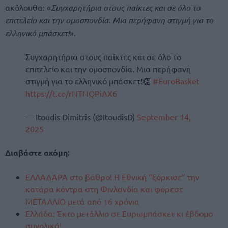
ακόλουθα: «
Συγχαρητήρια στους παίκτες και σε όλο το
επιτελείο και την ομοσπονδία. Μια περήφανη στιγμή για το
ελληνικό μπάσκετ!
».
Συγχαρητήρια στους παίκτες και σε όλο το
επιτελείο και την ομοσπονδία. Μια περήφανη
στιγμή για το ελληνικό μπάσκετ!👏
#EuroBasket
https://t.co/rNTNQPiAX6
— Itoudis Dimitris (@ItoudisD)
September 14,
2025
Διαβάστε ακόμη:
ΕΛΛΑΔΑΡΑ στο βάθρο! Η Εθνική “ξόρκισε” την
κατάρα κόντρα στη Φινλανδία και φόρεσε
ΜΕΤΑΛΛΙΟ μετά από 16 χρόνια
Ελλάδα: Έκτο μετάλλιο σε Ευρωμπάσκετ κι έβδομο
συνολικά!