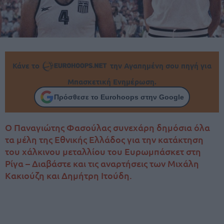
Κάνε το
την Αγαπημένη σου πηγή για
Μπασκετική Ενημέρωση.
Πρόσθεσε το Eurohoops στην Google
Ο Παναγιώτης Φασούλας συνεχάρη δημόσια όλα
τα μέλη της Εθνικής Ελλάδος για την κατάκτηση
του χάλκινου μεταλλίου του Ευρωμπάσκετ στη
Ρίγα – Διαβάστε και τις αναρτήσεις των Μιχάλη
Κακιούζη και Δημήτρη Ιτούδη.