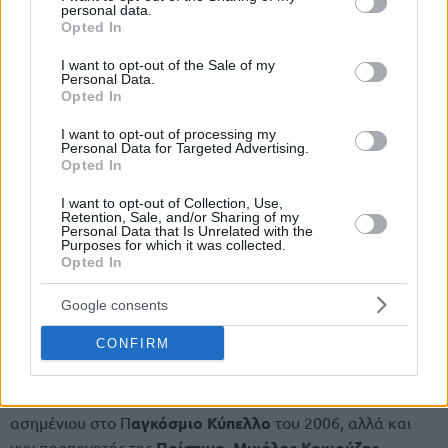
personal data.
grant or deny consent to Google and its third-party tags to
Opted In
use your data for below specified purposes in below Google
consent section.
I want to opt-out of the Sale of my
Personal Data.
Opted In
I want to opt-out of processing my
Personal Data for Targeted Advertising.
Opted In
I want to opt-out of Collection, Use,
Retention, Sale, and/or Sharing of my
Personal Data that Is Unrelated with the
Purposes for which it was collected.
Opted In
Η δημοσίευση κοινοποιήθηκε από το χρήστη Panagiotis Fasoulas (@fasoulas.panagiotis)
Google consents
Κακιούζης: “Συγχαρητήρια σε όλους”
CONFIRM
Ο άλλοτε αρχηγός της
Εθνικής
στην κατάκτηση του
χρυσού μεταλλίου στο
Ευρωμπάσκετ
του 2005 και του
ασημένιου στο Π
αγκόσμιο Κύπελλο
του 2006, αλλά και
νυν προπονητής της
Πρίστινα
,
Μιχάλης Κακιούζης
,