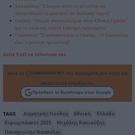
Σπανούλης: “Εύχομαι αυτό το μετάλλιο να
αναγεννήσει το μπάσκετ σε πολλούς τομείς”
Γκάλης: “Θερμά συγχαρητήρια στην Εθνική Ομάδα
για το χάλκινο, πάντα Επίσημη Αγαπημένη”
Γιαννάκης: “Συγκλονιστικός ο Γιάννης – Ο Σπανούλης
έχει τεράστια προοπτική”
Δείτε ΕΔΩ τα τελευταία νέα
Κάνε το
την Αγαπημένη σου πηγή για
Μπασκετική Ενημέρωση.
Πρόσθεσε το Eurohoops στην Google
Δημήτρης Ιτούδης
Εθνική
Ελλάδα
TAGS
Ευρωμπάσκετ 2025
Μιχάλης Κακιούζης
Παναγιώτης Φασούλας