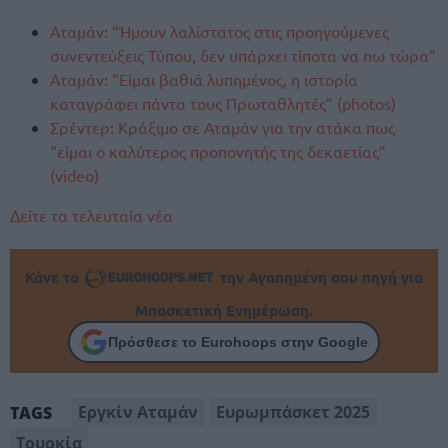
Αταμάν: “Ήμουν λαλίστατος στις προηγούμενες
συνεντεύξεις Τύπου, δεν υπάρχει τίποτα να πω τώρα”
Αταμάν: “Είμαι βαθιά λυπημένος, η ιστορία
καταγράφει πάντα τους Πρωταθλητές” (photos)
Σρέντερ: Κράξιμο σε Αταμάν για την ατάκα πως
“είμαι ο καλύτερος προπονητής της δεκαετίας”
(video)
Δείτε τα τελευταία νέα
Κάνε το
την Αγαπημένη σου πηγή για
Μπασκετική Ενημέρωση.
Πρόσθεσε το Eurohoops στην Google
Εργκίν Αταμάν
Ευρωμπάσκετ 2025
TAGS
Τουρκία