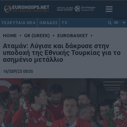
ΤΕΛΕΥΤΑΙΑ ΝΕΑ
ΟΜΑΔΕΣ
TV
GR
HOME
•
GR (GREEK)
•
EUROBASKET
•
Αταμάν: Λύγισε και δάκρυσε στην
υποδοχή της Εθνικής Τουρκίας για το
ασημένιο μετάλλιο
16/SEP/25 08:05