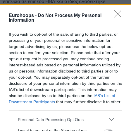
επιτυχία σε επίπεδο FIBA και ο ίδιος αναδείχτηκε
προπονητής του τουρνουά, αφού η Εθνική ομάδα της
χώρας, βρισκόταν χαμηλά στα rankings και είχε 24 χρόνια
Eurohoops -
Do Not Process My Personal
Information
να πανηγυρίσει ένα μετάλλιο.
If you wish to opt-out of the sale, sharing to third parties, or
Δείτε στο βίντεο τη στιγμή …
processing of your personal or sensitive information for
targeted advertising by us, please use the below opt-out
🥲📷 Ergin Ataman could not hold back his tears
section to confirm your selection. Please note that after your
before his speech in front of the Turkish people
opt-out request is processed you may continue seeing
upon the arrival of the team in Türkiye
interest-based ads based on personal information utilized by
#Eurobasket
us or personal information disclosed to third parties prior to
your opt-out. You may separately opt-out of the further
disclosure of your personal information by third parties on the
IAB’s list of downstream participants. This information may
also be disclosed by us to third parties on the
IAB’s List of
Downstream Participants
that may further disclose it to other
third parties.
Please note that this website/app uses one or more Google
Personal Data Processing Opt Outs
services and may gather and store information including but
not limited to your visit or usage behaviour. You may click to
I want to opt-out of the Sharing of my