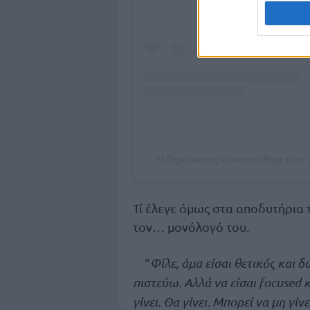
Τί έλεγε όμως στα αποδυτήρια 
τον… μονόλογό του.
“
Φίλε, άμα είσαι θετικός και δώ
πιστεύω. Αλλά να είσαι focused 
γίνει. Θα γίνει. Μπορεί να μη γίν