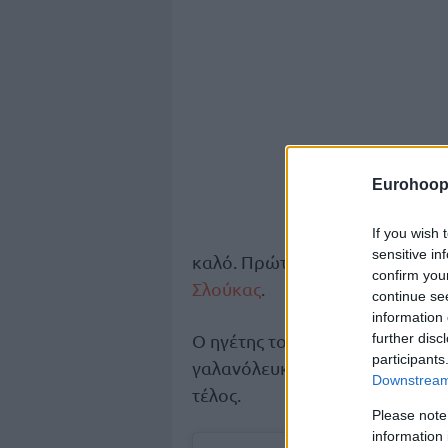
Eurohoop
If you wish 
sensitive in
καλό. Πρώτος και καλύτερος, α
confirm you
Σλούκας
.
continue se
information 
Ο ηγέτης του
Παναθηναϊκού
, π
further disc
participants
γαλανόλευκη, κάτι που εν τέλει
Downstream 
τέλος.
Please note
information 