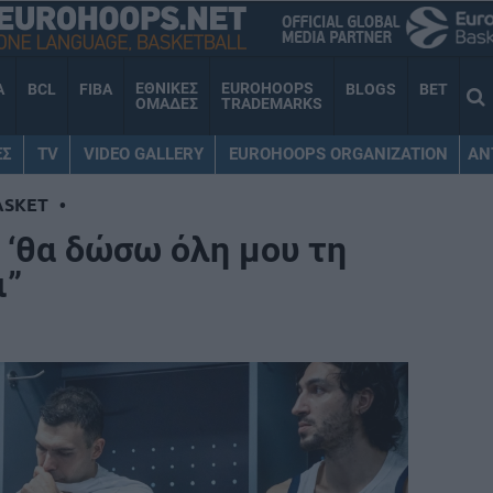
ΕΘΝΙΚΕΣ
EUROHOOPS
A
BCL
FIBA
BLOGS
BET
ΟΜΑΔΕΣ
TRADEMARKS
ΕΣ
TV
VIDEO GALLERY
EUROHOOPS ORGANIZATION
AN
ASKET
•
 ‘θα δώσω όλη μου τη
ι”