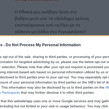
Η Εθνική μας ανέβηκε ξανά στο
βάθρο μετά από 16 ολόκληρα χρόνια,
επιστρέφοντας από τη Ρίγα με το
χάλκινο μετάλλιο στο Ευρωμπάσκετ
2025.
s -
Do Not Process My Personal Information
Στη φετινή προσπάθεια της Εθνικής,
υπήρχαν πολλοί που πίστευαν σε κάτι
to opt-out of the sale, sharing to third parties, or processing of your per
formation for targeted advertising by us, please use the below opt-out s
λλά πάντα με χαμηλό προφίλ, ο
Κώστας
r selection. Please note that after your opt-out request is processed y
eing interest-based ads based on personal information utilized by us or
disclosed to third parties prior to your opt-out. You may separately opt-
ίστευε πως φέτος θα συμβεί κάτι καλό για τη
losure of your personal information by third parties on the IAB’s list of
. This information may also be disclosed by us to third parties on the
IA
 φάνηκε με το χάλκινο μετάλλιο που ήρθε στο
Participants
that may further disclose it to other third parties.
 that this website/app uses one or more Google services and may gath
including but not limited to your visit or usage behaviour. You may click 