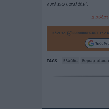
αυτό έχω καταλάβει
“.
Διαβάστε
Κάνε το
την Α
Πρόσθεσ
Ελλάδα
Ευρωμπάσκετ
TAGS