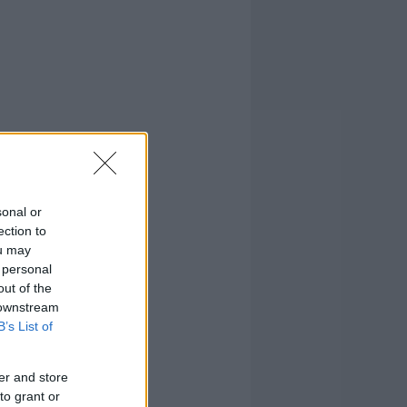
sonal or
ection to
ou may
 personal
out of the
 downstream
B’s List of
er and store
to grant or