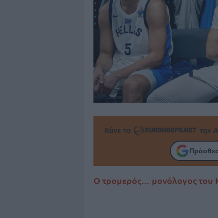
Κάνε το
την Α
Πρόσθεσ
Ο τρομερός… μονόλογος του Κ