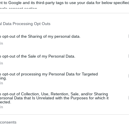
 to Google and its third-party tags to use your data for below specifi
ogle consent section.
l Data Processing Opt Outs
o opt-out of the Sharing of my personal data.
In
o opt-out of the Sale of my Personal Data.
In
to opt-out of processing my Personal Data for Targeted
ing.
In
o opt-out of Collection, Use, Retention, Sale, and/or Sharing
ersonal Data that Is Unrelated with the Purposes for which it
lected.
agram.
In
consents