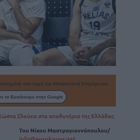
γαπημένη σου πηγή για Μπασκετική Ενημέρωση.
ε το Eurohoops στην Google
ώστα Σλούκα στα αποδυτήρια της Ελλάδας.
Του Νίκου Μαστρογιαννόπουλου/
info@eurohoops.net