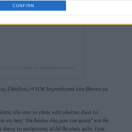
CONFIRM
Η δημοσίευση κοινοποιήθηκε από το χρήστη 𝐇𝐞𝐥𝐥𝐞𝐧𝐢𝐜 𝐁𝐚𝐬𝐤𝐞𝐭𝐁𝐚𝐥𝐥 𝐅𝐞𝐝𝐞𝐫𝐚𝐭𝐢𝐨𝐧 (@hellenicbf)
της Ελλάδας; Η ΕΟΚ δημοσίευσε ένα βίντεο με
σεις όλο σου το είναι, κάτι γίνεται. Εγώ το
και να πεις: ‘Θα δώσω όλη μου την ψυχή” και θα
ει όπως το σκέφτεσαι, αλλά θα γίνει, φίλε. Εγώ