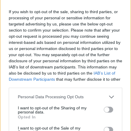
If you wish to opt-out of the sale, sharing to third parties, or
processing of your personal or sensitive information for
targeted advertising by us, please use the below opt-out
section to confirm your selection. Please note that after your
opt-out request is processed you may continue seeing
interest-based ads based on personal information utilized by
Tης Eurohoops team/
info@eurohoops.net
us or personal information disclosed to third parties prior to
your opt-out. You may separately opt-out of the further
Η τελευταία αγωνιστική της φάσης των “16” του φετινού
disclosure of your personal information by third parties on the
EuroCup, πέρα από αίσιο τέλος για τον Προμηθέα,
IAB’s list of downstream participants. This information may
περιελάμβανε τρομερές συγκινήσεις και θεαματικές
also be disclosed by us to third parties on the
IAB’s List of
φάσεις. Όπως θα δείτε παρακάτω, πολλές από τις
Downstream Participants
that may further disclose it to other
third parties.
καλύτερες στιγμές της αγωνιστικής έχουν σε ρόλο
πρωταγωνιστή πολλούς και καλούς μας γνώριμους.
Please note that this website/app uses one or more Google
Personal Data Processing Opt Outs
services and may gather and store information including but
Μίλος Τεόντοσιτς,
Ματ Λοτζέσκι
και
Ζακ Όγκουστ
not limited to your visit or usage behaviour. You may click to
I want to opt-out of the Sharing of my
personal data.
παρελαύνουν, παρότι η κορυφή ανήκει στον θεαματικό
grant or deny consent to Google and its third-party tags to
Opted In
Τζόναθαν Χάμιλτον.
use your data for below specified purposes in below Google
consent section.
I want to opt-out of the Sale of my