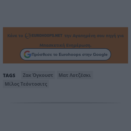
Κάνε το
την Αγαπημένη σου πηγή για
Μπασκετική Ενημέρωση.
Πρόσθεσε το Eurohoops στην Google
Ζακ Όγκουστ
Ματ Λοτζέσκι
TAGS
Μίλος Τεόντοσιτς