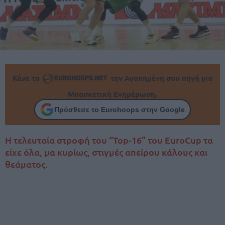
Κάνε το
την Αγαπημένη σου πηγή για
Μπασκετική Ενημέρωση.
Πρόσθεσε το Eurohoops στην Google
Η τελευταία στροφή του “Top-16” του EuroCup τα
είχε όλα, μα κυρίως, στιγμές απείρου κάλους και
θεάματος.