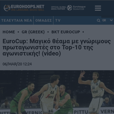
ΤΕΛΕΥΤΑΙΑ ΝΕΑ
ΟΜΑΔΕΣ
TV
GR
HOME
•
GR (GREEK)
•
BKT EUROCUP
•
EuroCup: Μαγικό θέαμα με γνώριμους
πρωταγωνιστές στο Top-10 της
αγωνιστικής! (video)
06/MAR/20 12:24