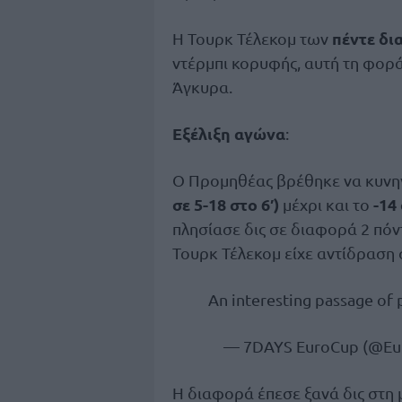
πέντε δι
Η Τουρκ Τέλεκομ των
ντέρμπι κορυφής, αυτή τη φορά 
Άγκυρα.
Εξέλιξη αγώνα
:
Ο Προμηθέας βρέθηκε να κυνηγ
σε 5-18 στο 6′)
-14
μέχρι και το
πλησίασε δις σε διαφορά 2 πό
Τουρκ Τέλεκομ είχε αντίδραση
An interesting passage of
— 7DAYS EuroCup (@Eu
Η διαφορά έπεσε ξανά δις στη 