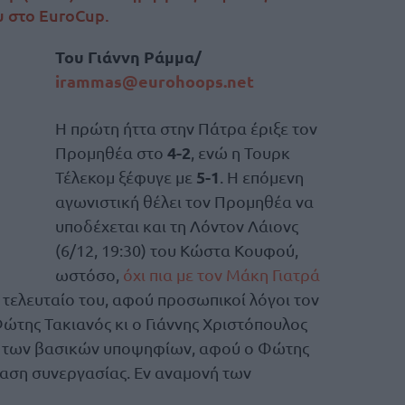
υ στο EuroCup.
Του Γιάννη Ράμμα/
irammas@eurohoops.net
Η πρώτη ήττα στην Πάτρα έριξε τον
4-2
Προμηθέα στο
, ενώ η Τουρκ
5-1
Τέλεκομ ξέφυγε με
. Η επόμενη
αγωνιστική θέλει τον Προμηθέα να
υποδέχεται και τη Λόντον Λάιονς
(6/12, 19:30) του Κώστα Κουφού,
ωστόσο,
όχι πια με τον Μάκη Γιατρά
ο τελευταίο του, αφού προσωπικοί λόγοι τον
της Τακιανός κι ο Γιάννης Χριστόπουλος
τα των βασικών υποψηφίων, αφού ο Φώτης
αση συνεργασίας. Εν αναμονή των