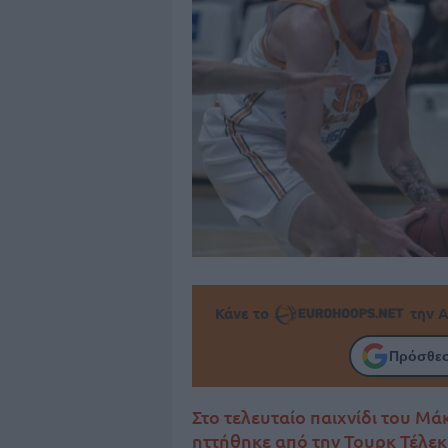
Κάνε το
την Α
Πρόσθεσ
Στο τελευταίο παιχνίδι του Μ
ηττήθηκε από την Τουρκ Τέλεκ