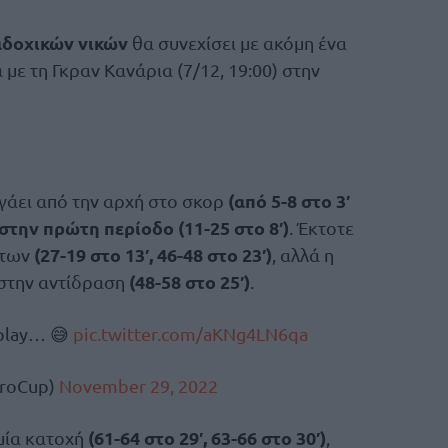
αδοχικών νικών
θα συνεχίσει με ακόμη ένα
με τη Γκραν Κανάρια (7/12, 19:00) στην
(από 5-8 στο 3′
άει από την αρχή στο σκορ
 στην πρώτη περίοδο (11-25 στο 8′)
. Έκτοτε
(27-19 στο 13′, 46-48 στο 23′)
ντων
, αλλά η
(48-58 στο 25′)
 στην αντίδραση
.
 play… 😅
pic.twitter.com/aKNg4LN6qa
roCup)
November 29, 2022
(61-64 στο 29′, 63-66 στο 30′)
μία κατοχή
,