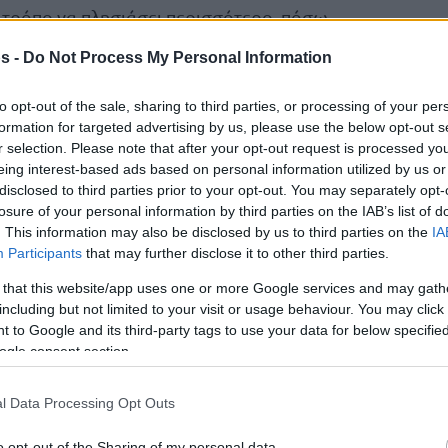
ν τρόπο να πλησιάσει περισσότερο, πόσω
σπεράσει για πρώτη φορά στο παιχνίδι. Ένα
s -
Do Not Process My Personal Information
 84 στο 36′)
έδωσε στην Τουρκ Τέλεκομ την
ίας που χρειαζόταν για να πάει μέχρι
to opt-out of the sale, sharing to third parties, or processing of your per
οράς στο 77-93 & 79-95 στο 39′)
κι η κόρνα
formation for targeted advertising by us, please use the below opt-out s
r selection. Please note that after your opt-out request is processed y
eing interest-based ads based on personal information utilized by us or
disclosed to third parties prior to your opt-out. You may separately opt-
s the alley-oop
losure of your personal information by third parties on the IAB’s list of
nt
pic.twitter.com/FAZj1PmaKF
. This information may also be disclosed by us to third parties on the
IA
Participants
that may further disclose it to other third parties.
oCup)
November 29, 2022
 that this website/app uses one or more Google services and may gath
including but not limited to your visit or usage behaviour. You may click 
 to Google and its third-party tags to use your data for below specifi
ogle consent section.
10ρ.
ίπ.,
, 2ασ., 2κλ., 1λ. σε 24:12) σκόραερε 6
l Data Processing Opt Outs
σερί, μόλις ο Προμηθέας μείωσε σε 69-73 στο
o opt-out of the Sharing of my personal data.