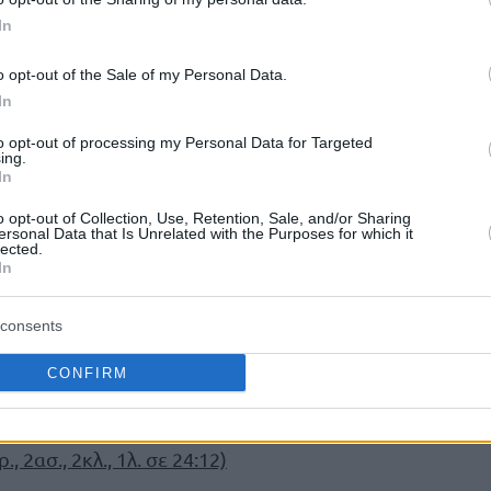
In
o opt-out of the Sale of my Personal Data.
In
τρεις παίκτες να σκοράρουν το 71,1%
ν, με
ο… πολυφωνικής Τουρκ Τέλεκομ. Η τουρκική
to opt-out of processing my Personal Data for Targeted
ing.
δεύτερες επιθέσεις (5-11)
.
In
o opt-out of Collection, Use, Retention, Sale, and/or Sharing
-69, 83-98
ersonal Data that Is Unrelated with the Purposes for which it
lected.
7 (1), Ντάνγκουμπιτς 2,
Γιανγκ 30 (3/9δίπ.,
In
σε 38:20)
, Κόντιντ, Τσαϊρέλης 6, Μουράτος,
σον 10 (2),
Τανούλης
6,
Κουλμπόκα 19
consents
σ., 1κλ., 3λ. σε 37:52)
ούρ, Οντσέλ 5, Ερντέν 10, Τέιλορ 9,
Γκραντ
CONFIRM
, 7ρ., 6ασ., 2κλ., 3λ. σε 32:59)
, Ντεμίρ, Γιλμάζ 5
/9δίπ., 3/6τρίπ., 1/2β., 1ρ., 1ασ., 1κλ., 1λ. σε
., 2ασ., 2κλ., 1λ. σε 24:12)