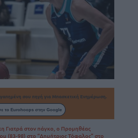
γαπημένη σου πηγή για Μπασκετική Ενημέρωση.
ε το Eurohoops στην Google
άκη Γιατρά στον πάγκο, ο Προμηθέας
ομ (83-98) στο “Δημήτριος Τόφαλος” στο