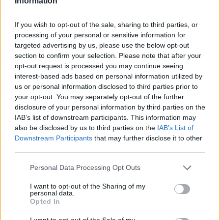
Information
Η Μπεσίκτας κέρδισε την Μπαχτσέσεχιρ (91-72), η Τουρκ
Τέλεκομ έκανε "μπρέικ" επί της Μπουργκ (71-99) στην
If you wish to opt-out of the sale, sharing to third parties, or
πρεμιέρα των ημιτελικών...
processing of your personal or sensitive information for
targeted advertising by us, please use the below opt-out
section to confirm your selection. Please note that after your
Πανιώνιος – Τουρκ Τέλεκομ 61-
opt-out request is processed you may continue seeing
106: Παραδόθηκε ξανά στην
ανωτερότητα της τουρκικής
interest-based ads based on personal information utilized by
ομάδας
us or personal information disclosed to third parties prior to
your opt-out. You may separately opt-out of the further
21/JAN/26 20:17
disclosure of your personal information by third parties on the
Νέα βαριά -η πιο βαριά στη χρονιά- ήττα για τον Πανιώνιο
IAB’s list of downstream participants. This information may
από την Τουρκ Τέλεκομ (61-106) στη Γλυφάδα για...
also be disclosed by us to third parties on the
IAB’s List of
Downstream Participants
that may further disclose it to other
third parties.
Δε σηκώνει κεφάλι η (ελλιπής)
Εφές του Λάσο: Τέταρτη ήττα σε
Please note that this website/app uses one or more Google
έξι παιχνίδια
Personal Data Processing Opt Outs
services and may gather and store information including but
27/DEC/25 18:48
not limited to your visit or usage behaviour. You may click to
I want to opt-out of the Sharing of my
personal data.
grant or deny consent to Google and its third-party tags to
Η Τουρκ Τέλεκομ επικράτησε της Αναντολού Εφές (75-70)
Opted In
use your data for below specified purposes in below Google
στην Άγκυρα για τη 13η αγωνιστική της Super Ligi και
consent section.
πρόσθεσε...
I want to opt-out of the Sale of my