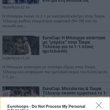
κόντρα στη Μπεσίκτας
08/APR/26 22:56
Η Μπούργκ έκανε το 2-1 με ανατροπή κόντρα στην Τουρκ
Τέλεκομ, καθώς επικράτησε εμφατικά (94-78) στο 3ο
παιχνίδι και...
EuroCup: Η Μπουργκ απάντησε
με “μπρέικ” στην Τουρκ
Τέλεκομ για το 1-1 στους
ημιτελικούς
03/APR/26 21:34
Η Μπουργκ απάντησε με σπάσιμο έδρας στην Τουρκ
Τέλεκομ και ισοφάρισε την ημιτελική σειρά του EuroCup σε
1-1, με...
EuroCup: Μπεσίκτας & Τουρκ
Τέλεκομ έκαναν εμφατικά το 1-
0 κι ολοταχώς για τουρκικό
Τελικό
Eurohoops -
Do Not Process My Personal
31/MAR/26 22:22