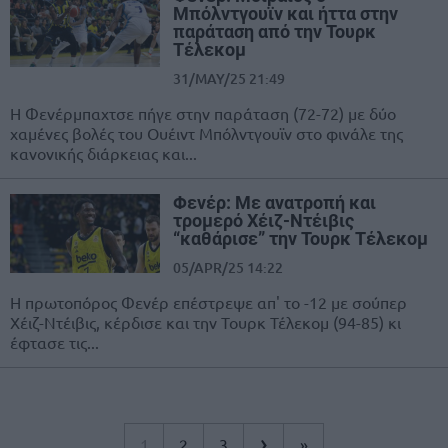
Μπόλντγουϊν και ήττα στην
παράταση από την Τουρκ
Τέλεκομ
31/MAY/25 21:49
Η Φενέρμπαχτσε πήγε στην παράταση (72-72) με δύο
χαμένες βολές του Ουέιντ Μπόλντγουϊν στο φινάλε της
κανονικής διάρκειας και...
Φενέρ: Με ανατροπή και
τρομερό Χέιζ-Ντέιβις
“καθάρισε” την Τουρκ Τέλεκομ
05/APR/25 14:22
Η πρωτοπόρος Φενέρ επέστρεψε απ' το -12 με σούπερ
Χέιζ-Ντέιβις, κέρδισε και την Τουρκ Τέλεκομ (94-85) κι
έφτασε τις...
›
1
2
3
»