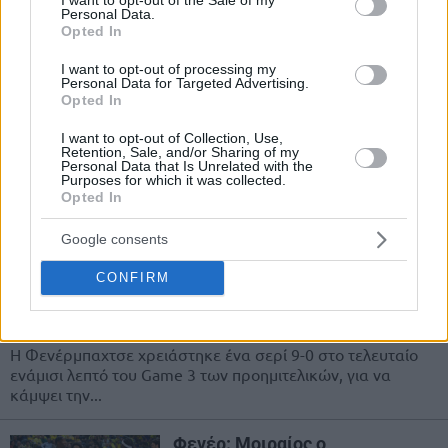
Personal Data.
Opted In
Τουρκ Τέλεκομ – Πανιώνιος 95-
67: “Παραδόθηκε” στο τρίτο
I want to opt-out of processing my
δεκάλεπτο και δέκατη σερί
Personal Data for Targeted Advertising.
ήττα
Opted In
04/NOV/25 18:43
I want to opt-out of Collection, Use,
Retention, Sale, and/or Sharing of my
Ο Πανιώνιος που έπαιξε με πολλές ελλείψεις, έχασε στην
Personal Data that Is Unrelated with the
Purposes for which it was collected.
Άγκυρα από την Τουρκ Τέλεκομ (95-67) και μετράει πλέον
Opted In
10...
Google consents
Φενέρ: Γλίτωσε το κάζο και
πρόκριση-θρίλερ στους “4”
CONFIRM
κόντρα στην Τουρκ Τέλεκομ
02/JUN/25 21:37
Η Φενέρμπαχτσε χρειάστηκε ένα σερί 9-0 στο τελευταίο
ενάμισι λεπτό του Game 3 των προημιτελικών, για να
κάμψει την...
Φενέρ: Μοιραίος ο