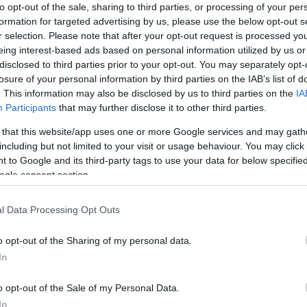
Μαρούσι
Μάκης
παιχνίδι με το
στο «
to opt-out of the sale, sharing to third parties, or processing of your per
ββατο (8/11, 18:15) για την 6η αγωνιστική
formation for targeted advertising by us, please use the below opt-out s
r selection. Please note that after your opt-out request is processed y
eing interest-based ads based on personal information utilized by us or
disclosed to third parties prior to your opt-out. You may separately opt-
losure of your personal information by third parties on the IAB’s list of
. This information may also be disclosed by us to third parties on the
IA
Participants
that may further disclose it to other third parties.
 that this website/app uses one or more Google services and may gath
including but not limited to your visit or usage behaviour. You may click 
 to Google and its third-party tags to use your data for below specifi
ogle consent section.
l Data Processing Opt Outs
o opt-out of the Sharing of my personal data.
In
o opt-out of the Sale of my Personal Data.
In