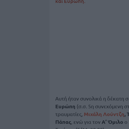
και Ευρώπη.
Αυτή ήταν συνολικά η δέκατη 
Ευρώπη
(σ.σ. 5η συνεχόμενη σ
Μιχάλη Λούντζη
,
τραυματίες,
Πάπας
Α’ Όμιλο
, ενώ για τον
ο