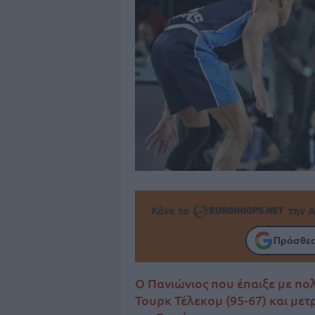
Κάνε το
την Α
Πρόσθεσ
Ο Πανιώνιος που έπαιξε με πολ
Τουρκ Τέλεκομ (95-67) και μετ