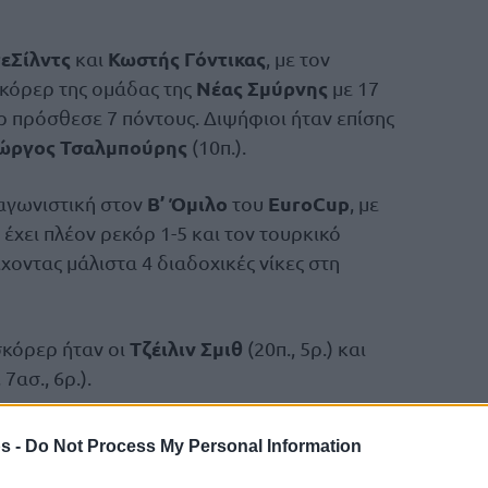
εΣίλντς
Κωστής Γόντικας
και
, με τον
Νέας Σμύρνης
σκόρερ της ομάδας της
με 17
 πρόσθεσε 7 πόντους. Διψήφιοι ήταν επίσης
ώργος Τσαλμπούρης
(10π.).
Β’ Όμιλο
EuroCup
 αγωνιστική στον
του
, με
 έχει πλέον ρεκόρ 1-5 και τον τουρκικό
έχοντας μάλιστα 4 διαδοχικές νίκες στη
Τζέιλιν Σμιθ
σκόρερ ήταν οι
(20π., 5ρ.) και
 7ασ., 6ρ.).
ίου
EuroCup
Αγγλία
στο
είναι αυτό στην
s -
Do Not Process My Personal Information
την Τετάρτη (12/11, 21:30) για την 7η