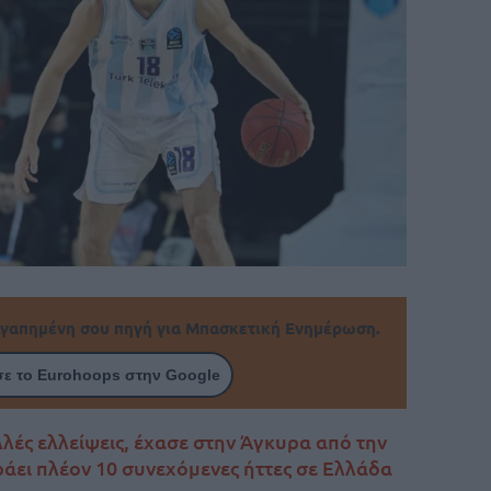
γαπημένη σου πηγή για Μπασκετική Ενημέρωση.
ε το Eurohoops στην Google
λές ελλείψεις, έχασε στην Άγκυρα από την
ράει πλέον 10 συνεχόμενες ήττες σε Ελλάδα