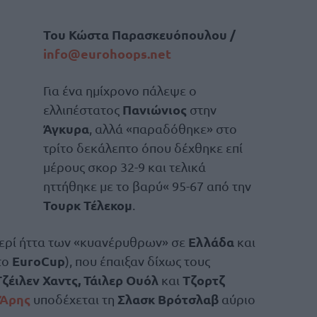
Του Κώστα Παρασκευόπουλου /
info@
eurohoops.
net
Για ένα ημίχρονο πάλεψε ο
Πανιώνιος
ελλιπέστατος
στην
Άγκυρα
, αλλά «παραδόθηκε» στο
τρίτο δεκάλεπτο όπου δέχθηκε επί
μέρους σκορ 32-9 και τελικά
ηττήθηκε με το βαρύ« 95-67 από την
Τουρκ Τέλεκομ
.
Ελλάδα
σερί ήττα των «κυανέρυθρων» σε
και
EuroCup
το
), που έπαιξαν δίχως τους
 Τζέιλεν Χαντς, Τάιλερ Ουόλ
Τζορτζ
και
Άρης
Σλασκ Βρότσλαβ
υποδέχεται τη
αύριο