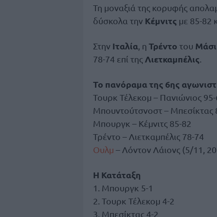
Τη μοναξιά της κορυφής απολα
Κέμνιτς
δύσκολα την
με 85-82 κ
Ιταλία
Τρέντο
Μάσι
Στην
, η
του
Λιετκαμπέλις
78-74 επί της
.
Το πανόραμα της 6ης αγωνιστ
Τουρκ Τέλεκομ – Πανιώνιος 95-
Μπουντούτσνοστ – Μπεσίκτας 
Μπουργκ – Κέμνιτς 85-82
Τρέντο – Λιετκαμπέλις 78-74
Ουλμ
– Λόντον Λάιονς (5/11, 20
Η Κατάταξη
1. Μπουργκ 5-1
2. Τουρκ Τέλεκομ 4-2
3. Μπεσίκτας 4-2