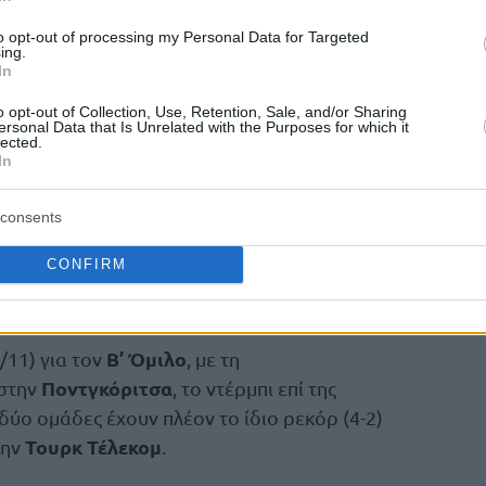
to opt-out of processing my Personal Data for Targeted
46 95-67.
ing.
18 (1), Όλμαν 7 (1), Ντουρμάζ, Κοσούτ 5 (1),
In
 Σμιθ 20 (6), Σιμόνοβιτς 9 (1),
o opt-out of Collection, Use, Retention, Sale, and/or Sharing
ersonal Data that Is Unrelated with the Purposes for which it
ν 5, Μπάνκστον 3.
lected.
, Σταρκς 11 (2), Τσαλμπούρης 10 (2),
In
ΝτεΣίλντς 17 (3), Γόντικας 7, Κρούζερ 6 (2),
consents
CONFIRM
στ το ντέρμπι με Μπεσίκτας,
ρώτη η Μπουργκ
Β’ Όμιλο
/11) για τον
, με τη
Ποντγκόριτσα
 στην
, το ντέρμπι επί της
 δύο ομάδες έχουν πλέον το ίδιο ρεκόρ (4-2)
Τουρκ Τέλεκομ
την
.