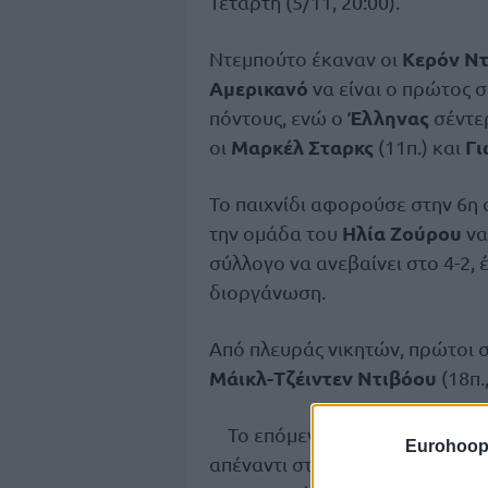
Τετάρτη (5/11, 20:00).
Κερόν Ντ
Ντεμπούτο έκαναν οι
Αμερικανό
να είναι ο πρώτος 
Έλληνας
πόντους, ενώ ο
σέντερ
Μαρκέλ Σταρκς
Γι
οι
(11π.) και
Το παιχνίδι αφορούσε στην 6η
Ηλία Ζούρου
την ομάδα του
να
σύλλογο να ανεβαίνει στο 4-2, 
διοργάνωση.
Από πλευράς νικητών, πρώτοι 
Μάικλ-Τζέιντεν Ντιβόου
(18π.,
Πανιων
Το επόμενο ματς του
Eurohoop
Λόντον Λάιονς
απέναντι στους