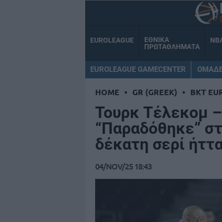
ΕΘΝΙΚΑ
EUROLEAGUE
NB
ΠΡΩΤΑΘΛΗΜΑΤΑ
EUROLEAGUE GAMECENTER
ΟΜΑΔ
HOME
•
GR (GREEK)
•
BKT EU
Τουρκ Τέλεκομ –
“Παραδόθηκε” στ
δέκατη σερί ήττ
04/NOV/25 18:43