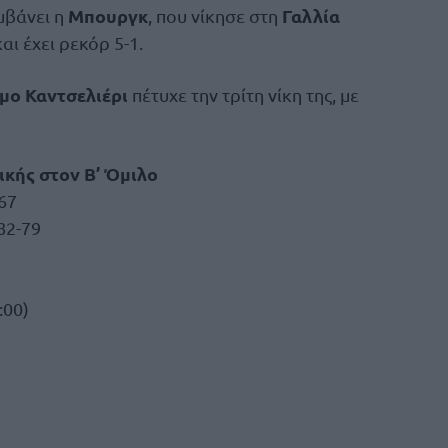
Μπουργκ
Γαλλία
μβάνει η
, που νίκησε στη
αι έχει ρεκόρ 5-1.
μο Καντσελιέρι
πέτυχε την τρίτη νίκη της, με
ικής στον Β’ Όμιλο
67
82-79
:00)