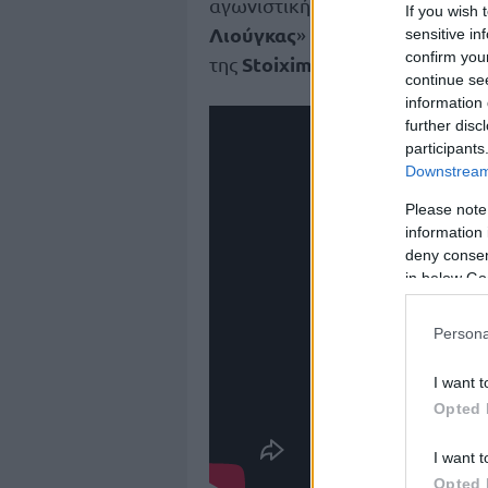
αγωνιστική, ενώ προηγείται το 
If you wish 
Λιούγκας
Γλυφάδας
» της
το Σά
sensitive in
confirm you
Stoiximan GBL
της
.
continue se
information 
further disc
participants
Downstream 
Please note
information 
deny consent
in below Go
Persona
I want t
Opted 
I want t
Opted 