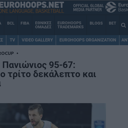
ΕΘΝΙΚΕΣ
EUROHOOPS
A
BCL
FIBA
BLOGS
BET
ΟΜΑΔΕΣ
TRADEMARKS
ΕΣ
TV
VIDEO GALLERY
EUROHOOPS ORGANIZATION
AN
ROCUP
•
 Πανιώνιος 95-67:
ο τρίτο δεκάλεπτο και
α