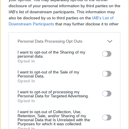
disclosure of your personal information by third parties on the
IAB’s list of downstream participants. This information may
also be disclosed by us to third parties on the
IAB’s List of
Downstream Participants
that may further disclose it to other
third parties.
Please note that this website/app uses one or more Google
Personal Data Processing Opt Outs
services and may gather and store information including but
not limited to your visit or usage behaviour. You may click to
I want to opt-out of the Sharing of my
personal data.
grant or deny consent to Google and its third-party tags to
Opted In
use your data for below specified purposes in below Google
consent section.
I want to opt-out of the Sale of my
Personal Data.
Opted In
Έβγαλε την… σκούπα η Μπεσίκτας
επί της Μπαχτσέσεχιρ
I want to opt-out of processing my
Personal Data for Targeted Advertising.
Opted In
Αρχικά, η
Μπεσίκτας
κέρδισε στην έδρα της
Μπαχτσέσεχιρ
με 82-72 και έκανε το 2-0, με κορυφαίους,
I want to opt-out of Collection, Use,
Retention, Sale, and/or Sharing of my
τους
Μπρίντον Λεμάρ
(18π., 4ρ.) και
Ντέβον Ντότσον
Personal Data that Is Unrelated with the
Purposes for which it was collected.
(16π., 5ρ., 4ασ.), ενώ για τους ηττημένους ήταν οι
Μαλακάι
Opted In