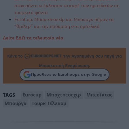
στον πόντο κι έκλεισαν το καρέ των ημιτελικών σε
τουρκικό φόντο
EuroCup: Μπαχτσεσεχίρ και Μπουργκ πήραν τα
“θρίλερ” και την πρόκριση στα ημιτελικά
Δείτε ΕΔΩ τα τελευταία νέα
Κάνε το
την Αγαπημένη σου πηγή για
Μπασκετική Ενημέρωση.
Πρόσθεσε το Eurohoops στην Google
Eurocup
Μπαχτσεσεχίρ
Μπεσίκτας
TAGS
Μπουργκ
Τουρκ Τέλεκομ