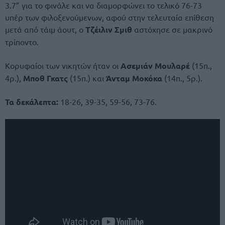
3.7” για το φινάλε και να διαμορφώνει το τελικό 76-73
υπέρ των φιλοξενούμενων, αφού στην τελευταία επίθεση
μετά από τάιμ άουτ, ο
Τζέιλιν Σμιθ
αστόχησε σε μακρινό
τρίποντο.
Κορυφαίοι των νικητών ήταν οι
Ασεμιάν Μουλαρέ
(15π.,
4ρ.),
Μποθ Γκατς
(15π.) και
Άνταμ Μοκόκα
(14π., 5ρ.).
Τα δεκάλεπτα:
18-26, 39-35, 59-56, 73-76.