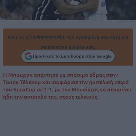
Κάνε το
την Αγαπημένη σου πηγή για
Μπασκετική Ενημέρωση.
Πρόσθεσε το Eurohoops στην Google
Η Μπουργκ απάντησε με σπάσιμο έδρας στην
Τουρκ Τέλεκομ και ισοφάρισε την ημιτελική σειρά
του EuroCup σε 1-1, με την Μπεσίκτας να περιμένει
ήδη την αντίπαλό της, στους τελικούς.