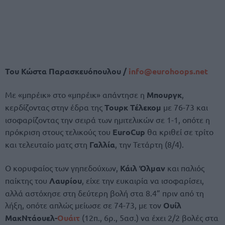
Του Κώστα Παρασκευόπουλου /
info@
eurohoops.
net
Με «μπρέικ» στο «μπρέικ» απάντησε η
Μπουργκ
,
κερδίζοντας στην έδρα της
Τουρκ Τέλεκομ
με 76-73 και
ισοφαρίζοντας την σειρά των ημιτελικών σε 1-1, οπότε η
πρόκριση στους τελικούς του
EuroCup
θα κριθεί σε τρίτο
και τελευταίο ματς στη
Γαλλία
, την Τετάρτη (8/4).
Ο κορυφαίος των γηπεδούχων,
Κάιλ Όλμαν
και παλιός
παίκτης του
Λαυρίου
, είχε την ευκαιρία να ισοφαρίσει,
αλλά αστόχησε στη δεύτερη βολή στα 8.4” πριν από τη
λήξη, οπότε απλώς μείωσε σε 74-73, με τον
Ουίλ
ΜακΝτάουελ-
Ουάιτ
(12π., 6ρ., 5ασ.) να έχει 2/2 βολές στα