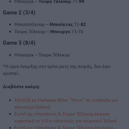
Μπουργκ –
Τουρκ Τέλεκομ
71-
99
Game 2 (3/4)
Μπαχτσέσεχιρ –
Μπεσίκτας
72-
82
Τουρκ Τέλεκομ –
Μπουργκ
73-76
Game 3 (8/4)
Μπουργκ – Τουρκ Τέλεκομ
*Η ώρα έναρξης στο τρίτο ματς της σειράς, δεν έχει
οριστεί.
Διαβάστε ακόμη:
ΧΑΜΟΣ με Μαλακάι Φλιν: “Ντου” σε αντίπαλο για
χλευασμό (video)
EuroCup: Μπεσίκτας & Τουρκ Τέλεκομ έκαναν
εμφατικά το 1-0 κι ολοταχώς για τουρκικό Τελικό
EuroCup: Μπεσίκτας & Τουρκ Τέλεκομ πέρασαν…