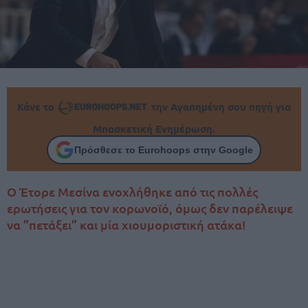
Κάνε το
την Αγαπημένη σου πηγή για
Μπασκετική Ενημέρωση.
Πρόσθεσε το Eurohoops στην Google
Ο Έτορε Μεσίνα ενοχλήθηκε από τις πολλές
ερωτήσεις για τον κορωνοϊό, όμως δεν παρέλειψε
να ”πετάξει” και μία χιουμοριστική ατάκα!