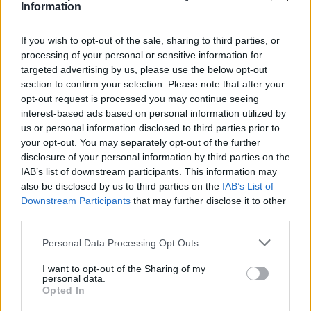
Information
”Θα είναι ένα πολύ δύσκολο ματς, κόντρα σε μία πολύ καλή
ομάδα. Αν τα πράγματα δεν πάνε καλά για εμάς, θα
If you wish to opt-out of the sale, sharing to third parties, or
processing of your personal or sensitive information for
αρχίσουμε να… βήχουμε! Ίσως φοβηθούν και σταματήσουν
targeted advertising by us, please use the below opt-out
να παίζουν”
, είπε αστειευόμενος ο Μεσίνα!
section to confirm your selection. Please note that after your
opt-out request is processed you may continue seeing
Στα… σοβαρά της υπόθεσης, ο πολύπειρος τεχνικός τόνισε
interest-based ads based on personal information utilized by
πως καλώς θα διεξαχθεί κανονικά η αναμέτρηση του
us or personal information disclosed to third parties prior to
Κάουνας:
”Νομίζω υπάρχει μία υπερβολή στην Ιταλία και στη
your opt-out. You may separately opt-out of the further
disclosure of your personal information by third parties on the
Λιθουανία για την κατάσταση, η οποία ναι μεν είναι σοβαρή,
IAB’s list of downstream participants. This information may
αλλά είναι υπό έλεγχο πιστεύω. Νομίζω πως το φυσιολογικό
also be disclosed by us to third parties on the
IAB’s List of
ήταν να γίνει το ματς”.
Downstream Participants
that may further disclose it to other
third parties.
Epic Ettore Messina quote on Friday’s game vs
Please note that this website/app uses one or more Google
Zalgiris
: “There will be a very tough game
Personal Data Processing Opt Outs
services and may gather and store information including but
against a very good team. And if things are not
not limited to your visit or usage behaviour. You may click to
I want to opt-out of the Sharing of my
going well, we will start coughing. Maybe they
personal data.
grant or deny consent to Google and its third-party tags to
Opted In
will get scared and stop playing.”
use your data for below specified purposes in below Google