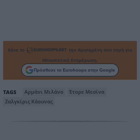
Κάνε το
την Αγαπημένη σου πηγή για
Μπασκετική Ενημέρωση.
Πρόσθεσε το Eurohoops στην Google
Αρμάνι Μιλάνο
Έτορε Μεσίνα
TAGS
Ζαλγκίρις Κάουνας