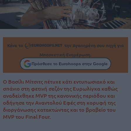
Κάνε το
την Αγαπημένη σου πηγή για
Μπασκετική Ενημέρωση.
Πρόσθεσε το Eurohoops στην Google
Ο Βασίλι Μίτσιτς πέτυχε κάτι εντυπωσιακό και
σπάνιο στη φετινή σεζόν της Ευρωλίγκα καθώς
αναδείχθηκε MVP της κανονικής περιόδου και
οδήγησε την Αναντολού Εφές στη κορυφή της
διοργάνωσης κατακτώντας και το βραβείο του
MVP του Final Four.