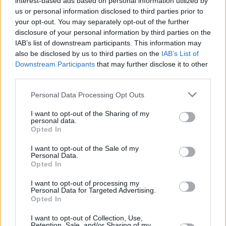
interest-based ads based on personal information utilized by
us or personal information disclosed to third parties prior to
your opt-out. You may separately opt-out of the further
disclosure of your personal information by third parties on the
IAB’s list of downstream participants. This information may
also be disclosed by us to third parties on the
IAB’s List of
Downstream Participants
that may further disclose it to other
third parties.
Please note that this website/app uses one or more Google
Personal Data Processing Opt Outs
services and may gather and store information including but
not limited to your visit or usage behaviour. You may click to
I want to opt-out of the Sharing of my
personal data.
grant or deny consent to Google and its third-party tags to
Opted In
use your data for below specified purposes in below Google
consent section.
I want to opt-out of the Sale of my
Personal Data.
Opted In
I want to opt-out of processing my
Personal Data for Targeted Advertising.
Opted In
I want to opt-out of Collection, Use,
Μετά το ματς ο Σέρβος MVP δήλωσε:
“Μπορεί να μην
Retention, Sale, and/or Sharing of my