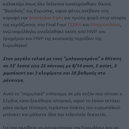
καλοκαίρι όπως όλα δείχνουν ανακηρύχθηκε δίκαια
“Βασιλιάς” της Ευρώπης, αφού φέτος ανέβασε στη
κορυφή την
Αναντολού Εφές
για πρώτη φορά στην ιστορία
της κερδίζοντας στο Final Four
ΤΣΣΚΑ
και
Μπαρτσελόνα
,
ενώ παράλληλα αναδείχθηκε εκτός από MVP του
τριημέρου και MVP της κανονικής περιόδου της
Ευρωλίγκα!
Στον μεγάλο τελικό με τους “μπλαουγκράνα” ο Μίτσιτς
σε 35′ λεπτά είχε 25 πόντους με 8/14 σουτ, 5 ασίστ, 3
ριμπάουντ και 3 κλεψίματα και 28 βαθμούς στο
ράνκινγκ.
Αυτό το “σαρωτικό” επίτευγμα σε μία σεζόν που πέτυχε ο
Σέρβος είναι ξεκάθαρα ιστορικό, αφού το έχουν πετύχει
μόνο ακόμα τέσσερις τεράστιοι παίκτες του ευρωπαϊκού
μπάσκετ και μάλιστα όλοι την τελευταία δεκαετία.
Για την ακρίβεια να κατακτήσουν την Ευρωλίγκα και να