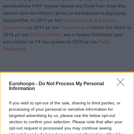
αναδειχθούν MVP regular season και Final Four στην ίδια
χρονιά πριν τον Μίτσιτς φέτος το κατάφεραν ο Δημήτρης
Διαμαντίδης το 2011 με τον
Παναθηναϊκό
, ο
Βασίλης
Σπανούλης
το 2013 με τον
Ολυμπιακό
, ο Νάντο Ντε Κολό το
2016 με την
ΤΣΣΚΑ Μόσχας
και ο Λούκα Ντόντσιτς πριν
καν κλείσει τα 19 του χρόνια το 2018 με την
Ρεάλ
Μαδρίτης
!
Eurohoops -
Do Not Process My Personal
Information
If you wish to opt-out of the sale, sharing to third parties, or
processing of your personal or sensitive information for
targeted advertising by us, please use the below opt-out
section to confirm your selection. Please note that after your
opt-out request is processed you may continue seeing