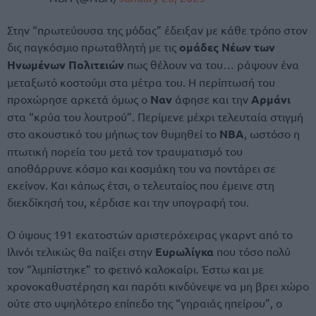
Στην “πρωτεύουσα της μόδας” έδειξαν με κάθε τρόπο στον
δις παγκόσμιο πρωταθλητή με τις
ομάδες Νέων των
Ηνωμένων Πολιτειών
πως θέλουν να του… ράψουν ένα
μεταξωτό κοστούμι στα μέτρα του. Η περίπτωσή του
προχώρησε αρκετά όμως ο
Ναν
άφησε και την
Αρμάνι
στα “κρύα του λουτρού”. Περίμενε μέχρι τελευταία στιγμή
στο ακουστικό του μήπως τον θυμηθεί το
NBA
, ωστόσο η
πτωτική πορεία του μετά τον τραυματισμό του
αποθάρρυνε κόσμο και κοσμάκη του να ποντάρει σε
εκείνον. Και κάπως έτσι, ο τελευταίος που έμεινε στη
διεκδίκησή του, κέρδισε και την υπογραφή του.
Ο ύψους 191 εκατοστών αριστερόχειρας γκαρντ από το
Ιλινόι τελικώς θα παίξει στην
Ευρωλίγκα
που τόσο πολύ
τον “λιμπίστηκε” το φετινό καλοκαίρι. Έστω και με
χρονοκαθυστέρηση και παρότι κινδύνεψε να μη βρει χώρο
ούτε στο υψηλότερο επίπεδο της “γηραιάς ηπείρου”, ο