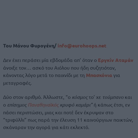
Του Μάνου Φυρογένη/
info@eurohoops.net
Δεν έχει περάσει μία εβδομάδα απ’ όταν ο
Εργκίν Αταμάν
άνοιξε τον… ασκό του Αιόλου που ήδη συζητιόταν,
κάνοντας λόγο μετά το παιχνίδι με τη
Μπασκόνια
για
μεταγραφές.
Δύο στον αριθμό. Άλλωστε, “ο
κόσμος
το’ χε
τούμπανο
και
ο
επίσημος
Παναθηναϊκός
κρυφό καμάρι”
ή κάπως έτσι, εν
πάσει περιπτώσει, μιας και ποτέ δεν έκρυψαν στο
“τριφύλλι” πως παρά την έλευση 11 καινούργιων παικτών,
σκάναραν την αγορά για κάτι εκλεκτό.