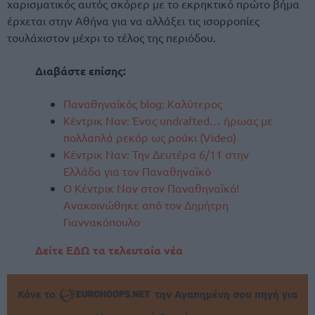
χαρισματικός αυτός σκόρερ με το εκρηκτικό πρώτο βήμα
έρχεται στην Αθήνα για να αλλάξει τις ισορροπίες
τουλάχιστον μέχρι το τέλος της περιόδου.
Διαβάστε επίσης:
Παναθηναϊκός blog: Καλύτερος
Κέντρικ Ναν: Ένας undrafted… ήρωας με
πολλαπλά ρεκόρ ως ρούκι (Video)
Κέντρικ Ναν: Την Δευτέρα 6/11 στην
Ελλάδα για τον Παναθηναϊκό
Ο Κέντρικ Ναν στον Παναθηναϊκό!
Ανακοινώθηκε από τον Δημήτρη
Γιαννακόπουλο
Δείτε ΕΔΩ τα τελευταία νέα
Κάνε το
την Αγαπημένη σου πηγή για