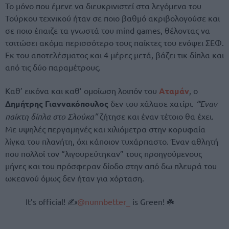
Το μόνο που έμενε να διευκρινιστεί στα λεγόμενα του
Τούρκου τεχνικού ήταν σε ποιο βαθμό ακριβολογούσε και
σε ποιο έπαιζε τα γνωστά του mind games, θέλοντας να
τσιτώσει ακόμα περισσότερο τους παίκτες του ενόψει ΣΕΦ.
Εκ του αποτελέσματος και 4 μέρες μετά, βάζει τικ δίπλα και
από τις δύο παραμέτρους.
Καθ’ εικόνα και καθ’ ομοίωση λοιπόν του
Αταμάν
, ο
Δημήτρης Γιαννακόπουλος
δεν του χάλασε χατίρι.
“Έναν
παίκτη δίπλα στο Σλούκα”
ζήτησε και έναν τέτοιο θα έχει.
Με υψηλές περγαμηνές και χιλιόμετρα στην κορυφαία
λίγκα του πλανήτη, όχι κάποιον τυχάρπαστο. Έναν αθλητή
που πολλοί τον “λιγουρεύτηκαν” τους προηγούμενους
μήνες και του πρόσφεραν δίοδο στην από δω πλευρά του
ωκεανού όμως δεν ήταν για χόρταση.
It’s official! ✍️
@nunnbetter_
is Green! ☘️