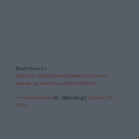
Read More 👉
https://t.co/ZNQ7UdwEZi
#WeTheGreens
#paobc
pic.twitter.com/82QvHFltOG
—
Panathinaikos
BC (@paobcgr)
October 31,
2023