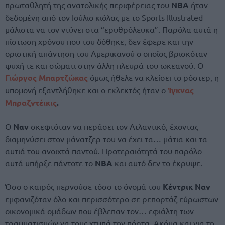
πρωταθλητή της ανατολικής περιφέρειας του
NBA
ήταν
δεδομένη από τον Ιούλιο κιόλας με το Sports Illustrated
μάλιστα να τον ντύνει στα “ερυθρόλευκα”. Παρόλα αυτά η
πίστωση χρόνου που του δόθηκε, δεν έφερε και την
οριστική απάντηση του Αμερικανού ο οποίος βρισκόταν
ψυχή τε και σώματι στην άλλη πλευρά του ωκεανού. Ο
Γιώργος Μπαρτζώκας
όμως ήθελε να κλείσει το ρόστερ, η
υπομονή εξαντλήθηκε και ο εκλεκτός ήταν ο
Ίγκνας
Μπραζντέικις
.
Ο
Ναν
σκεφτόταν να περάσει τον Ατλαντικό, έχοντας
διαμηνύσει στον μάνατζερ του να έχει τα… μάτια και τα
αυτιά του ανοιχτά παντού. Προτεραιότητά του παρόλο
αυτά υπήρξε πάντοτε το
NBA
και αυτό δεν το έκρυψε.
Όσο ο καιρός περνούσε τόσο το όνομά του
Κέντρικ Ναν
εμφανιζόταν όλο και περισσότερο σε ρεπορτάζ εύρωστων
οικονομικά ομάδων που έβλεπαν τον… εφιάλτη των
τραυματισμών να τους χτυπά την πόρτα. Ακόμα και για τη