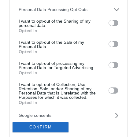
Please note that this website/app uses one or more Google
Personal Data Processing Opt Outs
services and may gather and store information including but
not limited to your visit or usage behaviour. You may click to
I want to opt-out of the Sharing of my
personal data.
grant or deny consent to Google and its third-party tags to
Opted In
use your data for below specified purposes in below Google
consent section.
I want to opt-out of the Sale of my
Personal Data.
Το σήριαλ
Κέντρικ Ναν
είχε πολλά επεισόδια, πάρα πολλά.
Opted In
Σε σημείο που έτεινε το μάκρος του να ξεπεράσει ακόμα
I want to opt-out of processing my
και αυτό του
Νίκολα Μίροτιτς.
Όχι και τόσο σύνηθες για
Personal Data for Targeted Advertising.
αθλητή που δεν έχει παίξει ποτέ μπάσκετ μακριά από τη γη
Opted In
των προγόνων του. Ας όψονται τα πολλαπλά ρεκόρ του
I want to opt-out of Collection, Use,
σαν unfrafted ρούκι και η φήμη του σεσημασμένου και
Retention, Sale, and/or Sharing of my
Personal Data that Is Unrelated with the
ποικιλότροπου σκόρερ που σέρνει μαζί του.
Purposes for which it was collected.
Opted In
Από τις φήμες και τις συζητήσεις του καλοκαιριού, έγινε
φθινοπωρινό σήριαλ και λίγο πριν βγούνε τα… μπουφάν, ο
Google consents
28χρονος combo guard βρήκε την επόμενη επαγγελματική
CONFIRM
του στέγη. Στην Ελλάδα θα ναι, λίγο πιο βόρεια από εκεί