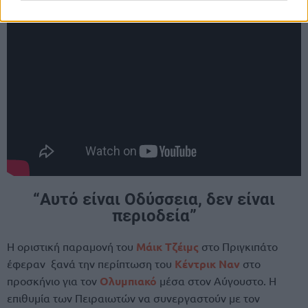
που είχε ακουστεί πιο “ζεστά” μερικές βδομάδες πριν.
“Αυτό είναι Οδύσσεια, δεν είναι
περιοδεία”
Η οριστική παραμονή του
Μάικ Τζέιμς
στο Πριγκιπάτο
έφεραν ξανά την περίπτωση του
Κέντρικ Ναν
στο
προσκήνιο για τον
Ολυμπιακό
μέσα στον Αύγουστο. Η
επιθυμία των Πειραιωτών να συνεργαστούν με τον