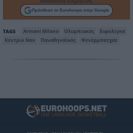
Μπασκετική Ενημέρωση.
Πρόσθεσε το Eurohoops στην Google
Armani Milano
Oλυμπιακός
Ευρολίγκα
TAGS
Κέντρικ Ναν
Παναθηναΐκός
Φενέρμπατχσε