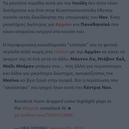
Τα μαντάτα παρόλα αυτά για τον
Ιτούδη
δεν ήταν τόσο
δυσάρεστα και έτσι στην Κωνσταντινούπολη έθεσαν
εαυτόν εκτός διεκδίκησης της υπογραφής του
Ναν
. Ένας
μνηστήρας λιγότερος για
Αρμάνι
και
Παναθηναϊκό
που
είχαν απομείνει ενεργοί στο κατόπι του.
Η περιφερειακή κακοδαιμονία “χτύπησε” και τη φετινή
περίοδο πολύ νωρίς στο
Μιλάνο
με την
Αρμάνι
να χάνει τα
γκαρντ της το ένα μετά το άλλο.
Μάοντο Λο, Ντάβον Χολ,
Μπίλι Μπάρον
μπήκαν στα… πιτς άλλοι για περισσότερο
και άλλοι για μικρότερο διάστημα, αναγκάζοντας τον
Μεσίνα
να βγει ξανά στην αγορά. Και η περίπτωση που
“ακούστηκε” πιο ηχηρά ήταν αυτή του
Κέντρικ Ναν.
Kendrick Nunn dropped some highlight plays in
the
Wizards
comeback W 🔥
pic.twitter.com/YlHiM2QBRC
— NBA (@NBA)
January 26, 2023