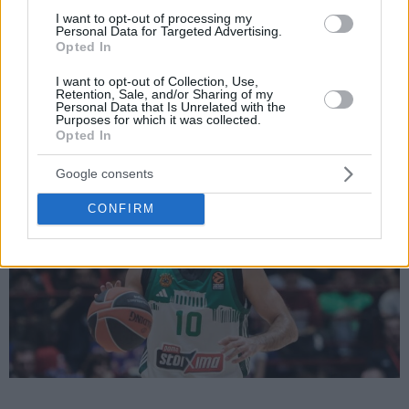
I want to opt-out of processing my
Personal Data for Targeted Advertising.
Ρεάλ Μαδρίτης
και
Παναθηναϊκός
έχουν τους
Opted In
περισσότερους εκπροσώπους με τρεις για κάθε ομάδα.
Από δυο έχουν Μακάμπι και
Μπαρτσελόνα
και έναν ο
I want to opt-out of Collection, Use,
Retention, Sale, and/or Sharing of my
Ολυμπιακός
, η Μονακό, η
Εφές
, η
Φενέρ
και η Βίρτους.
Personal Data that Is Unrelated with the
Purposes for which it was collected.
Opted In
Οι τρεις κορυφαίοι πόιντ γκαρντ
Google consents
CONFIRM