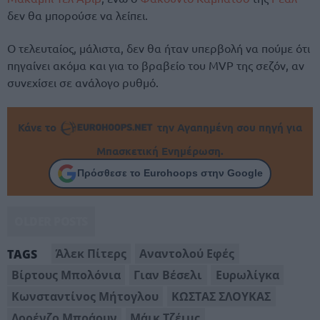
δεν θα μπορούσε να λείπει.
Ο τελευταίος, μάλιστα, δεν θα ήταν υπερβολή να πούμε ότι
πηγαίνει ακόμα και για το βραβείο του MVP της σεζόν, αν
συνεχίσει σε ανάλογο ρυθμό.
Κάνε το
την Αγαπημένη σου πηγή για
Μπασκετική Ενημέρωση.
Πρόσθεσε το Eurohoops στην Google
OLDER POSTS
Άλεκ Πίτερς
Αναντολού Εφές
TAGS
Βίρτους Μπολόνια
Γιαν Βέσελι
Ευρωλίγκα
Κωνσταντίνος Μήτογλου
ΚΩΣΤΑΣ ΣΛΟΥΚΑΣ
Λορένζο Μπράουν
Μάικ Τζέιμς