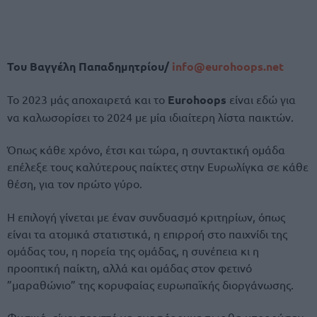
Του Βαγγέλη Παπαδημητρίου/
info@eurohoops.net
Το 2023 μάς αποχαιρετά και το
Eurohoops
είναι εδώ για
να καλωσορίσει το 2024 με μία ιδιαίτερη λίστα παικτών.
Όπως κάθε χρόνο, έτσι και τώρα, η συντακτική ομάδα
επέλεξε τους καλύτερους παίκτες στην Ευρωλίγκα σε κάθε
θέση, για τον πρώτο γύρο.
Η επιλογή γίνεται με έναν συνδυασμό κριτηρίων, όπως
είναι τα ατομικά στατιστικά, η επιρροή στο παιχνίδι της
ομάδας του, η πορεία της ομάδας, η συνέπεια κι η
προοπτική παίκτη, αλλά και ομάδας στον φετινό
”μαραθώνιο” της κορυφαίας ευρωπαϊκής διοργάνωσης.
Φυσικά, είναι περιττό να αναφέρουμε πως θα μπορούσαν