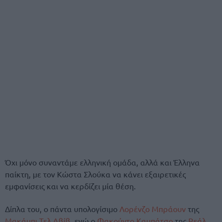
Όχι μόνο συναντάμε ελληνική ομάδα, αλλά και Έλληνα
παίκτη, με τον Κώστα Σλούκα να κάνει εξαιρετικές
εμφανίσεις και να κερδίζει μία θέση.
Δίπλα του, ο πάντα υπολογίσιμο
Λορένζο Μπράουν
της
Μακάμπι Τελ Αβίβ
, ενώ ο
Φακούντο Καμπάτσο
της
Ρεάλ