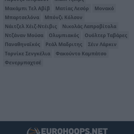
Μακάμπι Τελ Αβίβ
Ματίας Λεσόρ
Μονακό
Μπαρτσελόνα
Μπόνζι Κόλσον
Νάιτζελ Χέιζ-Ντέιβις
Νικολάς Λαπροβίτολα
Ντζάναν Μούσα
Ολυμπιακός
Ουόλτερ Ταβάρες
Παναθηναΐκός
Ρεάλ Μαδριτης
Σέιν Λάρκιν
Τορνίκε Σενγκέλια
Φακούντο Καμπάτσο
Φενερμπαχτσέ