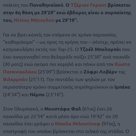
παίκτες του
Παναθηναϊκού
.
Ο
Τζέριαν Γκραντ
βρίσκεται
στην 6η θέση με 29’29” ενώ έβδομος είναι ο συμπαίκτης
του,
Ντίνος Μήτογλου
με 29’19”.
Για να βρει κανείς τον επόμενο σε χρόνο παρουσίας
“καθαρόαιμο” – ως προς τη χρήση του – σέντερ, πρέπει να
κατρακυλήσει εκτός του Top-25. Ο
Τζοέλ Μπολομπόι
που
έχει αναγεννηθεί στο Βελιγράδι παίζει 25’30” ανά παιχνίδι
(30 ματς) ενώ ακόμα πιο χαμηλά και πάνω από τον
Κώστα
Παπανικολάου
(25’09”) βρίσκεται ο
Ζόφρι Λοβέρν
της
Βιλερμπάν
(25’11). Την πεντάδα των ψηλών με τον
περισσότερο χρόνο συμμετοχής συμπληρώνουν οι
Ιμπάκα
(24’34”) και
Νέμπο
(23’18”).
Στον Ολυμπιακό, ο
Μουστάφα Φαλ
(61ος) έχει 26
παιχνίδια με 22’54” κατά μέσο όρο ενώ 19’42” σε 20
παιχνίδια έχει γράψει ο
Νίκολα Μιλουτίνοφ
(97ος), η
επιστροφή του οποίου βρίσκεται στο τελικό της στάδιο. Ο