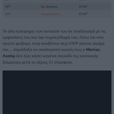
η
30
Ερ. Αστέρας
36’48’’
η
31
Μπαρτσελόνα
35’04’’
Το όλο εγχείρημα των αντοχών του σε συνδυασμό με τις
εμφανίσεις του και την συμπερίληψή του, έστω όχι σαν
πρώτο φαβορί, στην κουβέντα περί MVP γίνεται ακόμα
πιο… παράδοξο αν αναλογιστεί κανείς πως ο
Ματίας
Λεσόρ
δεν έχει χάσει κανένα παιχνίδι της κανονικής
διάρκειας μετά το πέρας 31 στροφών.