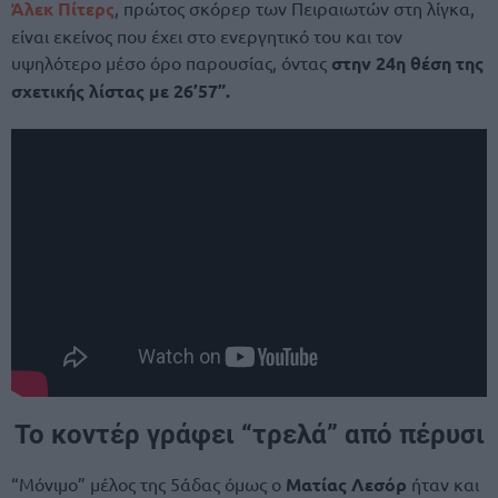
Άλεκ Πίτερς
, πρώτος σκόρερ των Πειραιωτών στη λίγκα,
είναι εκείνος που έχει στο ενεργητικό του και τον
υψηλότερο μέσο όρο παρουσίας, όντας
στην 24η θέση της
σχετικής λίστας με 26’57”.
Το κοντέρ γράφει “τρελά” από πέρυσι
“Μόνιμο” μέλος της 5άδας όμως ο
Ματίας Λεσόρ
ήταν και