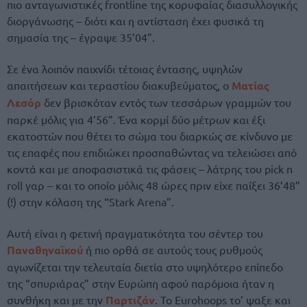
πιο ανταγωνιστικές frontline της κορυφαίας διασυλλογικής
διοργάνωσης – διότι και η αντίσταση έχει φυσικά τη
σημασία της – έγραψε 35’04”.
Σε ένα λοιπόν παιχνίδι τέτοιας έντασης, υψηλών
απαιτήσεων και τεραστίου διακυβεύματος, ο
Ματίας
Λεσόρ
δεν βρισκόταν εντός των τεσσάρων γραμμών του
παρκέ μόλις για 4’56”. Ένα κορμί δύο μέτρων και έξι
εκατοστών που θέτει το σώμα του διαρκώς σε κίνδυνο με
τις επαφές που επιδιώκει προσπαθώντας να τελειώσει από
κοντά και με αποφασιστικά τις φάσεις – λάτρης του pick n
roll γαρ – και το οποίο μόλις 48 ώρες πριν είχε παίξει 36’48”
(!) στην κόλαση της “Stark Arena”.
Αυτή είναι η φετινή πραγματικότητα του σέντερ του
Παναθηναϊκού
ή πιο ορθά σε αυτούς τους ρυθμούς
αγωνίζεται την τελευταία διετία στο υψηλότερο επίπεδο
της “σπυριάρας” στην Ευρώπη αφού παρόμοια ήταν η
συνθήκη και με την
Παρτιζάν
. Το Eurohoops το’ ψαξε και