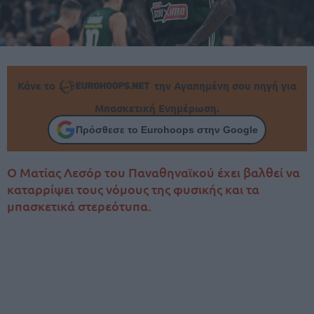
Κάνε το
την Αγαπημένη σου πηγή για
Μπασκετική Ενημέρωση.
Πρόσθεσε το Eurohoops στην Google
Ο Ματίας Λεσόρ του Παναθηναϊκού έχει βαλθεί να
καταρρίψει τους νόμους της φυσικής και τα
μπασκετικά στερεότυπα.