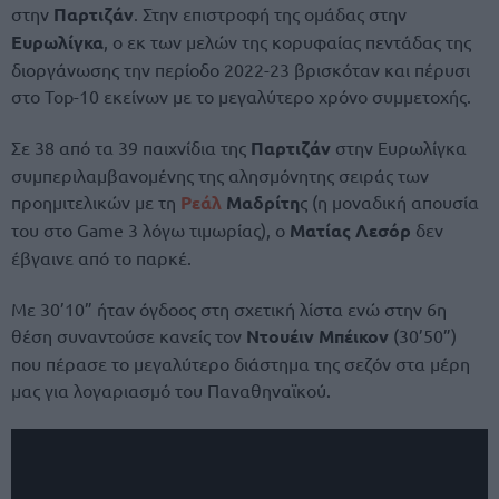
στην
Παρτιζάν
. Στην επιστροφή της ομάδας στην
Ευρωλίγκα
, ο εκ των μελών της κορυφαίας πεντάδας της
διοργάνωσης την περίοδο 2022-23 βρισκόταν και πέρυσι
στο Top-10 εκείνων με το μεγαλύτερο χρόνο συμμετοχής.
Σε 38 από τα 39 παιχνίδια της
Παρτιζάν
στην Ευρωλίγκα
συμπεριλαμβανομένης της αλησμόνητης σειράς των
προημιτελικών με τη
Ρεάλ
Μαδρίτη
ς (η μοναδική απουσία
του στο Game 3 λόγω τιμωρίας), ο
Ματίας Λεσόρ
δεν
έβγαινε από το παρκέ.
Με 30’10” ήταν όγδοος στη σχετική λίστα ενώ στην 6η
θέση συναντούσε κανείς τον
Ντουέιν Μπέικον
(30’50”)
που πέρασε το μεγαλύτερο διάστημα της σεζόν στα μέρη
μας για λογαριασμό του Παναθηναϊκού.