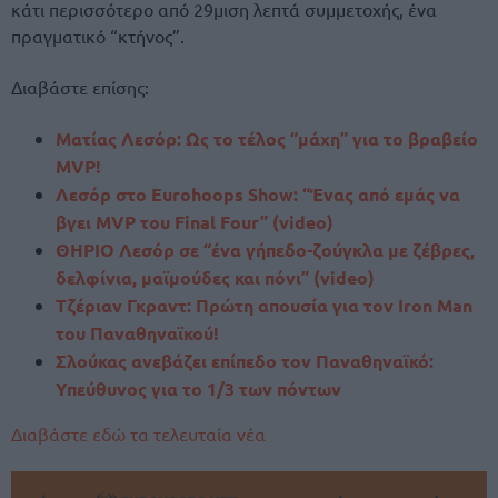
κάτι περισσότερο από 29μιση λεπτά συμμετοχής, ένα
πραγματικό “κτήνος”.
Διαβάστε επίσης:
Ματίας Λεσόρ: Ως το τέλος “μάχη” για το βραβείο
MVP!
Λεσόρ στο Eurohoops Show: “Ένας από εμάς να
βγει MVP του Final Four” (video)
ΘΗΡΙΟ Λεσόρ σε “ένα γήπεδο-ζούγκλα με ζέβρες,
δελφίνια, μαϊμούδες και πόνι” (video)
Τζέριαν Γκραντ: Πρώτη απουσία για τον Iron Man
του Παναθηναϊκού!
Σλούκας ανεβάζει επίπεδο τον Παναθηναϊκό:
Υπεύθυνος για το 1/3 των πόντων
Διαβάστε εδώ τα τελευταία νέα