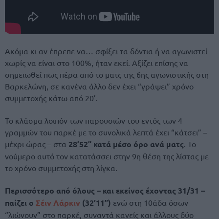
Ακόμα κι αν έπρεπε να… σφίξει τα δόντια ή να αγωνιστεί
χωρίς να είναι στο 100%, ήταν εκεί. Αξίζει επίσης να
σημειωθεί πως πέρα από το ματς της 6ης αγωνιστικής στη
Βαρκελώνη, σε κανένα άλλο δεν έχει “γράψει” χρόνο
συμμετοχής κάτω από 20′.
Το κλάσμα λοιπόν των παρουσιών του εντός των 4
γραμμών του παρκέ με το συνολικά λεπτά έχει “κάτσει” –
μέχρι ώρας – στα
28’52” κατά μέσο όρο ανά ματς
. Το
νούμερο αυτό τον κατατάσσει στην 9η θέση της λίστας με
το χρόνο συμμετοχής στη λίγκα.
Περισσότερο από όλους – και εκείνος έχοντας 31/31 –
παίζει ο
Σέιν Λάρκιν
(32’11”)
ενώ στη 10άδα όσων
“λιώνουν” στο παρκέ, συναντά κανείς και άλλους δύο