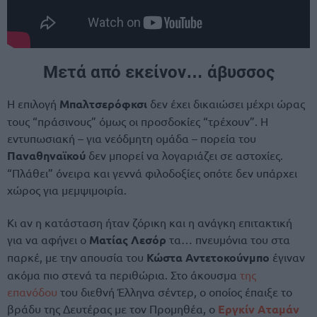
Μετά από εκείνον… άβυσσος
Η επιλογή
Μπαλτσερόφκσι
δεν έχει δικαιώσει μέχρι ώρας
τους “πράσινους” όμως οι προσδοκίες “τρέχουν”. Η
εντυπωσιακή – για νεόδμητη ομάδα – πορεία του
Παναθηναϊκού
δεν μπορεί να λογαριάζει σε αστοχίες.
“Πλάθει” όνειρα και γεννά φιλοδοξίες οπότε δεν υπάρχει
χώρος για μεμψιμοιρία.
Κι αν η κατάσταση ήταν ζόρικη και η ανάγκη επιτακτική
για να αφήνει ο
Ματίας Λεσόρ
τα… πνευμόνια του στα
παρκέ, με την απουσία του
Κώστα Αντετοκούνμπο
έγιναν
ακόμα πιο στενά τα περιθώρια. Στο άκουσμα
της
επανόδου
του διεθνή Έλληνα σέντερ, ο οποίος έπαιξε το
βράδυ της Δευτέρας με τον Προμηθέα, ο
Εργκίν Αταμάν