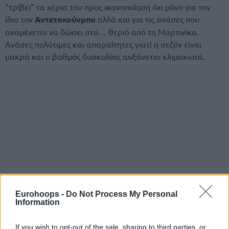
“τρίβει” τα χέρια του προς ικανοποίηση όχι μόνο για τον
ίδιο τον
Αντετοκούνμπο
αλλά και για τις ανάσες που
αναμένεται να δώσει στο… θεριό από τη Μαρτινίκα.
Ανάσες πολύτιμες και απαραίτητες γιατί η σεζόν είναι
μακρά και ο βαθμός δυσκολίας αυξάνεται κλιμακωτά.
Eurohoops -
Do Not Process My Personal
Information
If you wish to opt-out of the sale, sharing to third parties, or