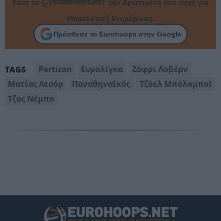
Κάνε το
την Αγαπημένη σου πηγή για
Μπασκετική Ενημέρωση.
Πρόσθεσε το Eurohoops στην Google
Partizan
Ευρολίγκα
Ζόφρι Λοβέρν
TAGS
Ματίας Λεσόρ
Παναθηναΐκός
Τζόελ Μπόλομποϊ
Τζος Νέμπο