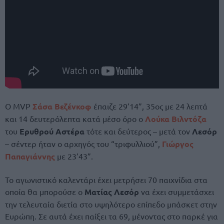
Ο MVP
Σάσα Βεζένκοφ
έπαιζε 29’14”, 35ος με 24 λεπτά
και 14 δευτερόλεπτα κατά μέσο όρο ο
Λούκα Βιλντόζα
του
Ερυθρού Αστέρα
τότε και δεύτερος – μετά τον
Λεσόρ
– σέντερ ήταν ο αρχηγός του “τριφυλλιού”,
Γιώργος
Παπαγιάννης
με 23’43”.
Το αγωνιστικό καλεντάρι έχει μετρήσει 70 παιχνίδια στα
οποία θα μπορούσε ο
Ματίας Λεσόρ
να έχει συμμετάσχει
την τελευταία διετία στο υψηλότερο επίπεδο μπάσκετ στην
Ευρώπη. Σε αυτά έχει παίξει τα 69, μένοντας στο παρκέ για