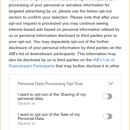
processing of your personal or sensitive information for
targeted advertising by us, please use the below opt-out
section to confirm your selection. Please note that after your
opt-out request is processed you may continue seeing
interest-based ads based on personal information utilized by
us or personal information disclosed to third parties prior to
your opt-out. You may separately opt-out of the further
disclosure of your personal information by third parties on the
IAB’s list of downstream participants. This information may
also be disclosed by us to third parties on the
IAB’s List of
Downstream Participants
that may further disclose it to other
third parties.
Please note that this website/app uses one or more Google
Personal Data Processing Opt Outs
services and may gather and store information including but
not limited to your visit or usage behaviour. You may click to
I want to opt-out of the Sharing of my
personal data.
grant or deny consent to Google and its third-party tags to
Opted In
use your data for below specified purposes in below Google
Ο
Ματίας Λεσόρ
έφτασε στην τελευταία
consent section.
I want to opt-out of the Sale of my
“διαβολοβδομάδα” της κανονικής διάρκειας τα 12 (!)
Personal Data.
Opted In
παιχνίδια στα οποία έχει μείνει στο παρκέ για περισσότερα