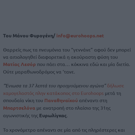
Του Μάνου Φυρογένη/
info@eurohoops.net
Θαρρείς πως τα πνευμόνια του “γεννάνε” αφού δεν μπορεί
να αιτιολογηθεί διαφορετικά η ακούραστη φύση του
Ματίας Λεσόρ
που πάει στα… κόκκινα εδώ και μία διετία.
Ούτε μαραθωνοδρόμος να ‘τανε.
“Ένιωσα τα 37 λεπτά του προηγούμενου αγώνα”
δήλωσε
χαμογελαστός πλην κατάκοπος στο Eurohoops
μετά τη
σπουδαία νίκη του
Παναθηναϊκού
απέναντι στη
Μπαρτσελόνα
με ανατροπή στο πλαίσιο της 31ης
αγωνιστικής της
Ευρωλίγκας
.
Το χρονόμετρο απέναντι σε μία από τις πληρέστερες και