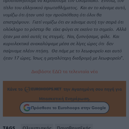
προσπαθήσουμε να κερδίσουμε τον Ολυμπιακό. Εννοώ, τον
τίτλο του ελληνικού πρωταθλήματος. Και αν το κάναμε αυτό,
νομίζω ότι ήταν υπό την προϋπόθεση ότι όλοι θα
επιστρέψουν. Γιατί νομίζω ότι αν χάναμε αυτή την σειρά ότι
ολόκληρο το ρόστερ θα είχε φύγει σε εκείνο το σημείο. Αλλά
ήταν μια από αυτές τις στιγμές. Ναι, ξυπνήσαμε, φίλε. Και
κυριολεκτικά ανακαλύψαμε μέσα σε λίγες ώρες ότι δεν
παίρναμε πλέον πτήση. Θα πάμε με το λεωφορείο και αυτό
ήταν 17 ώρες. Ίσως η μεγαλύτερη διαδρομή με λεωφορείο
“.
Διαβάστε ΕΔΩ τα τελευταία νέα
Κάνε το
την Αγαπημένη σου πηγή για
Μπασκετική Ενημέρωση.
Πρόσθεσε το Eurohoops στην Google
Ολυμπιακός
Παναθηναΐκός
TAGS