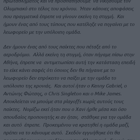
πρωταθλήματος και να προσπαθήσουμε να νικήσουμε τον
Ολυμπιακό στο τέλος του χρόνου. Ήταν κάποιες αποφάσεις
που πραγματικά έπρεπε να γίνουν εκείνη τη στιγμή. Και
ήμουν ένας από τους τύπους που κατέληξε να πηγαίνει με το
λεωφορείο με την υπόλοιπη ομάδα.
Δεν ήμουν ένας από τους παίχτες που πέταξε από το
αεροδρόμιο. Αλλά εκείνη τη στιγμή, όταν πήγαμε πίσω στην
Αθήνα, έπρεπε να αντιμετωπίσει αυτή την κατάσταση επειδή
το είχε κάνει σαφές ότι όποιος δεν θα πήγαινε με το
λεωφορείο δεν επρόκειτο να παίξει με την ομάδα το
υπόλοιπο της χρονιάς. Και αυτοί ήταν ο Kenny Gabriel, ο
Αντώνης Φώτσης, ο Chris Singleton και ο Mike James.
Αποκλείεται να μπούμε στα playoffs χωρίς αυτούς τους
παίκτες. Νομίζω εκεί ήταν που ο Xavi ήρθε μέσα και όσο
σπουδαίος προπονητής κι αν ήταν, στάθηκε για την ομάδα
και αυτό έπρεπε. Προκειμένου να κρατηθεί η ομάδα μαζί,
πρέπει να το κάνουμε αυτό. Σχεδόν εγγυήθηκε ότι θα