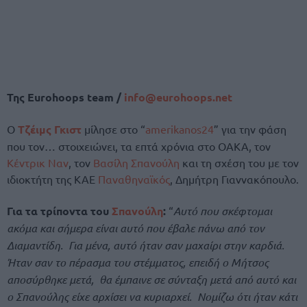
Της Eurohoops team /
info@eurohoops.net
Ο
Τζέιμς Γκιστ
μίλησε στο “
amerikanos24
” για την φάση
που τον… στοιχειώνει, τα επτά χρόνια στο ΟΑΚΑ, τον
Κέντρικ Ναν
, τον
Βασίλη Σπανούλη
και τη σχέση του με τον
ιδιοκτήτη της ΚΑΕ
Παναθηναϊκός
, Δημήτρη Γιαννακόπουλο.
Για τα τρίποντα του
Σπανούλη
:
“
Αυτό που σκέφτομαι
ακόμα και σήμερα είναι αυτό που έβαλε πάνω από τον
Διαμαντίδη. Για μένα, αυτό ήταν σαν μαχαίρι στην καρδιά.
Ήταν σαν το πέρασμα του στέμματος, επειδή ο Μήτσος
αποσύρθηκε μετά, θα έμπαινε σε σύνταξη μετά από αυτό και
ο Σπανούλης είχε αρχίσει να κυριαρχεί. Νομίζω ότι ήταν κάτι