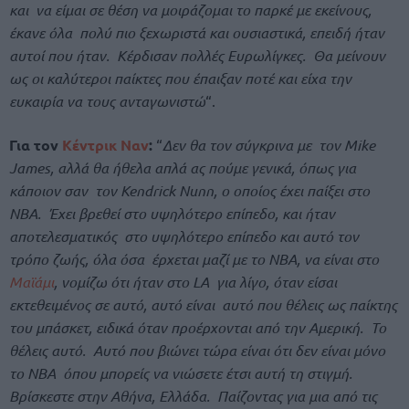
και να είμαι σε θέση να μοιράζομαι το παρκέ με εκείνους,
έκανε όλα πολύ πιο ξεχωριστά και ουσιαστικά, επειδή ήταν
αυτοί που ήταν. Κέρδισαν πολλές Ευρωλίγκες. Θα μείνουν
ως οι καλύτεροι παίκτες που έπαιξαν ποτέ και είχα την
ευκαιρία να τους ανταγωνιστώ
“.
Για τον
Κέντρικ Ναν
:
“
Δεν θα τον σύγκρινα με τον Mike
James, αλλά θα ήθελα απλά ας πούμε γενικά, όπως για
κάποιον σαν τον Kendrick Nunn, ο οποίος έχει παίξει στο
ΝΒΑ. Έχει βρεθεί στο υψηλότερο επίπεδο, και ήταν
αποτελεσματικός στο υψηλότερο επίπεδο και αυτό τον
τρόπο ζωής, όλα όσα έρχεται μαζί με το ΝΒΑ, να είναι στο
Μαϊάμι
, νομίζω ότι ήταν στο LA για λίγο, όταν είσαι
εκτεθειμένος σε αυτό, αυτό είναι αυτό που θέλεις ως παίκτης
του μπάσκετ, ειδικά όταν προέρχονται από την Αμερική. Το
θέλεις αυτό. Αυτό που βιώνει τώρα είναι ότι δεν είναι μόνο
το ΝΒΑ όπου μπορείς να νιώσετε έτσι αυτή τη στιγμή.
Βρίσκεστε στην Αθήνα, Ελλάδα. Παίζοντας για μια από τις