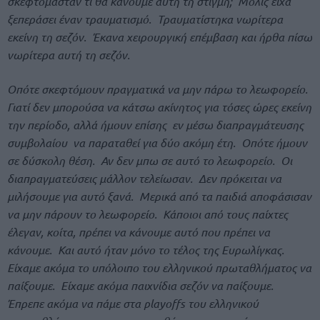
σκεφτόμασταν τι θα κάνουμε αυτή τη στιγμή; Μόλις είχα
ξεπεράσει έναν τραυματισμό. Τραυματίστηκα νωρίτερα
εκείνη τη σεζόν. Έκανα χειρουργική επέμβαση και ήρθα πίσω
νωρίτερα αυτή τη σεζόν.
Οπότε σκεφτόμουν πραγματικά να μην πάρω το λεωφορείο.
Γιατί δεν μπορούσα να κάτσω ακίνητος για τόσες ώρες εκείνη
την περίοδο, αλλά ήμουν επίσης εν μέσω διαπραγμάτευσης
συμβολαίου να παραταθεί για δύο ακόμη έτη. Οπότε ήμουν
σε δύσκολη θέση. Αν δεν μπω σε αυτό το λεωφορείο. Οι
διαπραγματεύσεις μάλλον τελείωσαν. Δεν πρόκειται να
μιλήσουμε για αυτό ξανά. Μερικά από τα παιδιά αποφάσισαν
να μην πάρουν το λεωφορείο. Κάποιοι από τους παίχτες
έλεγαν, κοίτα, πρέπει να κάνουμε αυτό που πρέπει να
κάνουμε. Και αυτό ήταν μόνο το τέλος της Ευρωλίγκας.
Είχαμε ακόμα το υπόλοιπο του ελληνικού πρωταθλήματος να
παίξουμε. Είχαμε ακόμα παιχνίδια σεζόν να παίξουμε.
Έπρεπε ακόμα να πάμε στα playoffs του ελληνικού