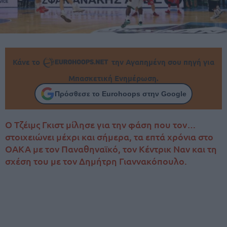
Κάνε το
την Αγαπημένη σου πηγή για
Μπασκετική Ενημέρωση.
Πρόσθεσε το Eurohoops στην Google
Ο Τζέιμς Γκιστ μίλησε για την φάση που τον…
στοιχειώνει μέχρι και σήμερα, τα επτά χρόνια στο
ΟΑΚΑ με τον Παναθηναϊκό, τον Κέντρικ Ναν και τη
σχέση του με τον Δημήτρη Γιαννακόπουλο.