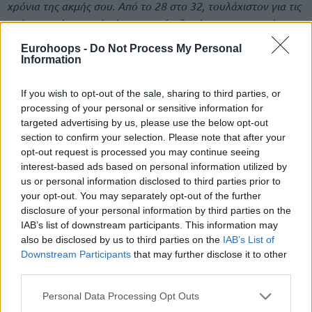
χρόνια της ακμής σου. Από το 28 στο 32, τουλάχιστον για τις
επόμενες τέσσερις ή πέντε χρονιές, θα είναι σε κορυφαίο
επίπεδο. Θα κάνει πράγματα που θα εκπλήσσουν τον εαυτό
Eurohoops -
Do Not Process My Personal
του και θα μπορούσε ενδεχομένως να το κάνει για τον
Information
Παναθηναϊκό. Θα μπορούσε να το κάνει για μια κορυφαία
ομάδα στην Ευρωλίγκα, και να πληρώνετε πολύ καλά
If you wish to opt-out of the sale, sharing to third parties, or
processing of your personal or sensitive information for
χρήματα με μια πολύ καλή βάση οπαδών. Αυτό είναι κάτι που
targeted advertising by us, please use the below opt-out
πρέπει να σκεφτεί. Θέλεις να επιστρέψεις στο ΝΒΑ όπου δεν
section to confirm your selection. Please note that after your
θα είσαι ο πρωταγωνιστής; Θα πληρωθείς καλά, αλλά δεν θα
opt-out request is processed you may continue seeing
είσαι ο πρωταγωνιστής. Το κάνεις μόνο και μόνο για το
interest-based ads based on personal information utilized by
λογότυπο ή επειδή αγαπάς πραγματικά το μπάσκετ. Αν
us or personal information disclosed to third parties prior to
your opt-out. You may separately opt-out of the further
αγαπάς πραγματικά το μπάσκετ, εγώ νομίζω ότι θα έπρεπε να
disclosure of your personal information by third parties on the
παραμείνεις στην Ευρωλίγκα
“.
IAB’s list of downstream participants. This information may
also be disclosed by us to third parties on the
IAB’s List of
Για την κορυφαία στιγμή στον Παναθηναϊκό:
“
Νιώθω ότι
Downstream Participants
that may further disclose it to other
εκείνη τη χρονιά που ο Ολυμπιακός κέρδισε την Ευρωλίγκα
third parties.
και καταλήξαμε να τους κερδίζουμε στον ελληνικό τίτλο και
Please note that this website/app uses one or more Google
Personal Data Processing Opt Outs
τους σαρώσαμε 3-0. Ένιωθα ότι αυτή η Ευρωλίγκα ήταν
services and may gather and store information including but