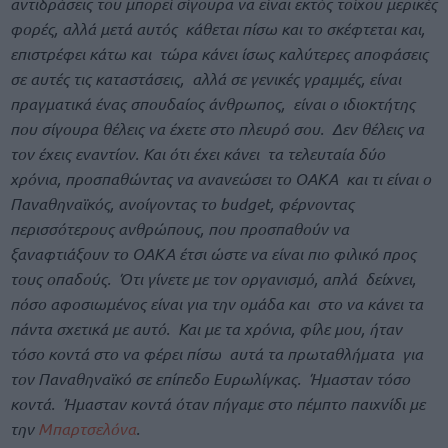
αντιδράσεις του μπορεί σίγουρα να είναι εκτός τοίχου μερικές
φορές, αλλά μετά αυτός κάθεται πίσω και το σκέφτεται και,
επιστρέφει κάτω και τώρα κάνει ίσως καλύτερες αποφάσεις
σε αυτές τις καταστάσεις, αλλά σε γενικές γραμμές, είναι
πραγματικά ένας σπουδαίος άνθρωπος, είναι ο ιδιοκτήτης
που σίγουρα θέλεις να έχετε στο πλευρό σου. Δεν θέλεις να
τον έχεις εναντίον. Και ότι έχει κάνει τα τελευταία δύο
χρόνια, προσπαθώντας να ανανεώσει το ΟΑΚΑ και τι είναι ο
Παναθηναϊκός, ανοίγοντας το budget, φέρνοντας
περισσότερους ανθρώπους, που προσπαθούν να
ξαναφτιάξουν το ΟΑΚΑ έτσι ώστε να είναι πιο φιλικό προς
τους οπαδούς. Ότι γίνετε με τον οργανισμό, απλά δείχνει,
πόσο αφοσιωμένος είναι για την ομάδα και στο να κάνει τα
πάντα σχετικά με αυτό. Και με τα χρόνια, φίλε μου, ήταν
τόσο κοντά στο να φέρει πίσω αυτά τα πρωταθλήματα για
τον Παναθηναϊκό σε επίπεδο Ευρωλίγκας. Ήμασταν τόσο
κοντά. Ήμασταν κοντά όταν πήγαμε στο πέμπτο παιχνίδι με
την
Μπαρτσελόνα
.