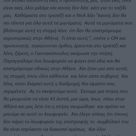
είναι εκεί, όλοι μιλάμε και κανείς δεν λέει κάτι για το ταξίδι
μας. Καθόμαστε στο τραπέζι και ο Nick λέει “κανείς δεν θα
πει τίποτα για όλα αυτά τα μηνύματα; Αυτά τα μηνύματα που
βλέπουμε αυτή τη στιγμή λένε ότι δεν θα επιστρέψουμε
αεροπορικώς στην Αθήνα; Τι είναι αυτό;”, οπότε ο GM και
προπονητής σηκώνονται όρθιοι, έρχονται στο τραπέζι και
λένε, ξέρετε, ο Γιαννακόπουλος ακύρωσε την πτήση.
Παραγγείλαμε ένα λεωφορείο να φύγει από εδώ και θα
επιστρέψουμε οδικώς στην Αθήνα. Και ήταν μια από αυτές
τις στιγμές όπου όλοι κάθονται και λένε είστε σοβαροί; Και
λένε, πόσο διαρκεί αυτή η διαδρομή; Και είμαστε σαν,
περιμένετε. Ας το σκεφτούμε αυτό. Έχουμε μια πτήση που
θα μπορούσε να είναι 45 λεπτά, μια ώρα, ίσως πίσω στην
Αθήνα και μας λέτε ότι η πτήση ακυρώθηκε και πρέπει να
μπούμε σε αυτό το λεωφορείο. Και έλεγε επίσης ότι όποιος
δεν πάρει το λεωφορείο της επιστροφής το συμβόλαιό του
θα είναι επρόκειτο να διακοπεί αμέσως. Και όλοι