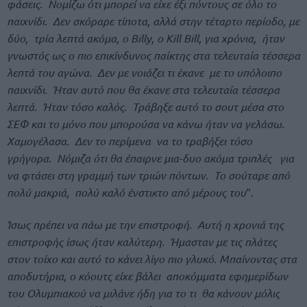
φάσεις. Νομίζω ότι μπορεί να είχε έξι πόντους σε όλο το
παιχνίδι. Δεν σκόραρε τίποτα, αλλά στην τέταρτο περίοδο, με
δύο, τρία λεπτά ακόμα, ο Billy, ο Kill Bill, για χρόνια, ήταν
γνωστός ως ο πιο επικίνδυνος παίκτης στα τελευταία τέσσερα
λεπτά του αγώνα. Δεν με νοιάζει τι έκανε με το υπόλοιπο
παιχνίδι. Ήταν αυτό που θα έκανε στα τελευταία τέσσερα
λεπτά. Ήταν τόσο καλός. Τράβηξε αυτό το σουτ μέσα στο
ΣΕΦ και το μόνο που μπορούσα να κάνω ήταν να γελάσω.
Χαμογέλασα. Δεν το περίμενα να το τραβήξει τόσο
γρήγορα. Νόμιζα ότι θα έπαιρνε μια-δυο ακόμα τριπλές για
να φτάσει στη γραμμή των τριών πόντων. Το σούταρε από
πολύ μακριά, πολύ καλό ένστικτο από μέρους του
“.
Ίσως πρέπει να πάω με την επιστροφή. Αυτή η χρονιά της
επιστροφής ίσως ήταν καλύτερη. Ήμασταν με τις πλάτες
στον τοίχο και αυτό το κάνει λίγο πιο γλυκό. Μπαίνοντας στα
αποδυτήρια, ο κόουτς είχε βάλει αποκόμματα εφημερίδων
του Ολυμπιακού να μιλάνε ήδη για το τι θα κάνουν μόλις