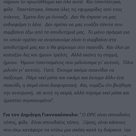
πάρουν το πρωτάθλημα και όλα αυτά. Και τσαντίστηκα,
φίλε. Τσαντίστηκα, έσκισα όλες τις εφημερίδες από τους
τοίχους. Έμενα δεν με ένοιαζε. Δεν θα έπρεπε να μας
ενδιαφέρει τι λένε. Δεν πρέπει να μας νοιάζει τίποτα που
συμβαίνει έξω από τα αποδυτήριά μας. Το μόνο πράγμα για
το οποίο πρέπει να ανησυχούμε είναι τι συμβαίνει στα
αποδυτήριά μας και τι θα φέρουμε στο παιχνίδι. Και όλοι με
κοίταξαν λες και ήμουν τρελός. Αλλά εκείνη τη στιγμή,
ήμουν. Ήμουν τσαντισμένος που μιλούσαμε γι’ αυτούς. Όλοι
μιλούν γι’ αυτούς. Γιατί; Έχουμε ακόμα παιχνίδια να
παίξουμε. Πάμε εκεί μέσα και νικάμε και έχουμε άλλο ένα
παιχνίδι, η σειρά είναι διαφορετική. Και, νομίζω ότι βοήθησε
την ανατροπή, σε αυτή τη σειρά, αλλά πήγαμε εκεί μέσα και
ήμασταν συγκεχυμένοι
“.
Για τον Δημήτρη Γιαννακόπουλο:
“
Ο DPG είναι σπουδαίος
τύπος, φίλε. Είναι σπουδαίος τύπος. Ξέρεις, είναι κάποιος
που έχω κατάφερε να χτίσω μια σχέση κατά τη διάρκεια την