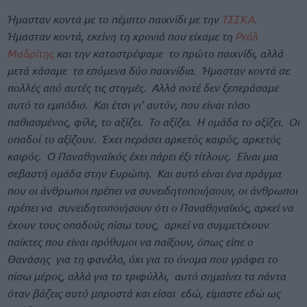
Ήμασταν κοντά με το πέμπτο παιχνίδι με την
ΤΣΣΚΑ
.
Ήμασταν κοντά, εκείνη τη χρονιά που είχαμε τη
Ρεάλ
Μαδρίτης
και την καταστρέψαμε το πρώτο παιχνίδι, αλλά
μετά χάσαμε τα επόμενα δύο παιχνίδια. Ήμασταν κοντά σε
πολλές από αυτές τις στιγμές. Αλλά ποτέ δεν ξεπεράσαμε
αυτό το εμπόδιο. Και έτσι γι’ αυτόν, που είναι τόσο
παθιασμένος, φίλε, το αξίζει. Το αξίζει. Η ομάδα το αξίζει. Οι
οπαδοί το αξίζουν. Έχει περάσει αρκετός καιρός, αρκετός
καιρός. Ο Παναθηναϊκός έχει πάρει έξι τίτλους. Είναι μια
σεβαστή ομάδα στην Ευρώπη. Και αυτό είναι ένα πράγμα
που οι άνθρωποι πρέπει να συνειδητοποιήσουν, οι άνθρωποι
πρέπει να συνειδητοποιήσουν ότι ο Παναθηναϊκός, αρκεί να
έχουν τους οπαδούς πίσω τους, αρκεί να συμμετέχουν
παίκτες που είναι πρόθυμοι να παίξουν, όπως είπε ο
Θανάσης για τη φανέλα, όχι για το όνομα που γράφει το
πίσω μέρος, αλλά για το τριφύλλι, αυτό σημαίνει τα πάντα
όταν βάζεις αυτό μπροστά και είσαι εδώ, είμαστε εδώ ως