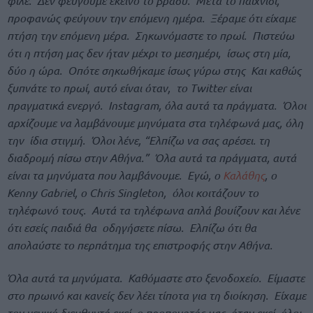
φίλε. Δεν φεύγουμε εκείνο το βράδυ. Μετά το παιχνίδι,
προφανώς φεύγουν την επόμενη ημέρα. Ξέραμε ότι είχαμε
πτήση την επόμενη μέρα. Σηκωνόμαστε το πρωί. Πιστεύω
ότι η πτήση μας δεν ήταν μέχρι το μεσημέρι, ίσως στη μία,
δύο η ώρα. Οπότε σηκωθήκαμε ίσως γύρω στης Και καθώς
ξυπνάτε το πρωί, αυτό είναι όταν, το Twitter είναι
πραγματικά ενεργό. Instagram, όλα αυτά τα πράγματα. Όλοι
αρχίζουμε να λαμβάνουμε μηνύματα στα τηλέφωνά μας, όλη
την ίδια στιγμή. Όλοι λένε, “Ελπίζω να σας αρέσει. τη
διαδρομή πίσω στην Αθήνα.” Όλα αυτά τα πράγματα, αυτά
είναι τα μηνύματα που λαμβάνουμε. Εγώ, ο
Καλάθης
, ο
Kenny Gabriel, ο Chris Singleton, όλοι κοιτάζουν το
τηλέφωνό τους. Αυτά τα τηλέφωνα απλά βουίζουν και λένε
ότι εσείς παιδιά θα οδηγήσετε πίσω. Ελπίζω ότι θα
απολαύστε το περπάτημα της επιστροφής στην Αθήνα.
Όλα αυτά τα μηνύματα. Καθόμαστε στο ξενοδοχείο. Είμαστε
στο πρωινό και κανείς δεν λέει τίποτα για τη διοίκηση. Είχαμε
τον γενικό διευθυντή εκεί, ο προπονητής μας ήταν εκεί, όλοι