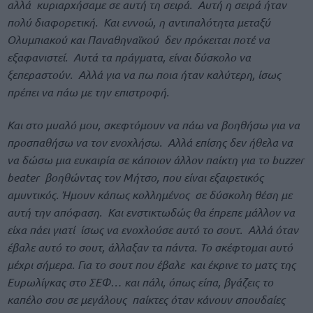
αλλά κυριαρχήσαμε σε αυτή τη σειρά. Αυτή η σειρά ήταν
πολύ διαφορετική. Και εννοώ, η αντιπαλότητα μεταξύ
Ολυμπιακού και Παναθηναϊκού δεν πρόκειται ποτέ να
εξαφανιστεί. Αυτά τα πράγματα, είναι δύσκολο να
ξεπεραστούν. Αλλά για να πω ποια ήταν καλύτερη, ίσως
πρέπει να πάω με την επιστροφή.
Και στο μυαλό μου, σκεφτόμουν να πάω να βοηθήσω για να
προσπαθήσω να τον ενοχλήσω. Αλλά επίσης δεν ήθελα να
να δώσω μια ευκαιρία σε κάποιον άλλον παίκτη για το buzzer
beater βοηθώντας τον Μήτσο, που είναι εξαιρετικός
αμυντικός. Ήμουν κάπως κολλημένος σε δύσκολη θέση με
αυτή την απόφαση. Και ενστικτωδώς θα έπρεπε μάλλον να
είχα πάει γιατί ίσως να ενοχλούσε αυτό το σουτ. Αλλά όταν
έβαλε αυτό το σουτ, άλλαξαν τα πάντα. Το σκέφτομαι αυτό
μέχρι σήμερα. Για το σουτ που έβαλε και έκρινε το ματς της
Ευρωλίγκας στο ΣΕΦ… και πάλι, όπως είπα, βγάζεις το
καπέλο σου σε μεγάλους παίκτες όταν κάνουν σπουδαίες