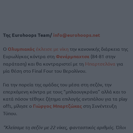
Της Eurohoops Team/
info@eurohoops.net
Ο
Ολυμπιακός
έκλεισε με νίκη
την κανονικής διάρκεια της
Ευρωλίγκας κόντρα στη
Φενέρμπαχτσε
(84-81 στην
παράταση) και θα κοντραριστεί με τη
Μπαρτσελόνα
για
μία θέση στο Final Four του Βερολίνου.
Για την πορεία της ομάδας του μέσα στη σεζόν, την
επερχόμενη κόντρα με τους “μπλαουγκράνα” αλλά και το
κατά πόσον τέθηκε ζήτημα επιλογής αντιπάλου για τα play
offs, μίλησε ο
Γιώργος Μπαρτζώκας
στη Συνέντευξη
Τύπου.
“
Κλείσαμε τη σεζόν με 22 νίκες, φανταστικός αριθμός. Όλοι