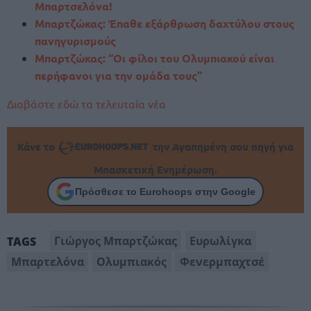
Μπαρτσελόνα!
Μπαρτζώκας: Έπαθε εξάρθρωση δαχτύλου στους
πανηγυρισμούς
Μπαρτζώκας: “Οι φίλοι του Ολυμπιακού είναι
περήφανοι για την ομάδα τους”
Διαβάστε εδώ τα τελευταία νέα
Κάνε το
την Αγαπημένη σου πηγή για
Μπασκετική Ενημέρωση.
Πρόσθεσε το Eurohoops στην Google
Γιώργος Μπαρτζώκας
Ευρωλίγκα
TAGS
Μπαρτελόνα
Ολυμπιακός
Φενερμπαχτσέ