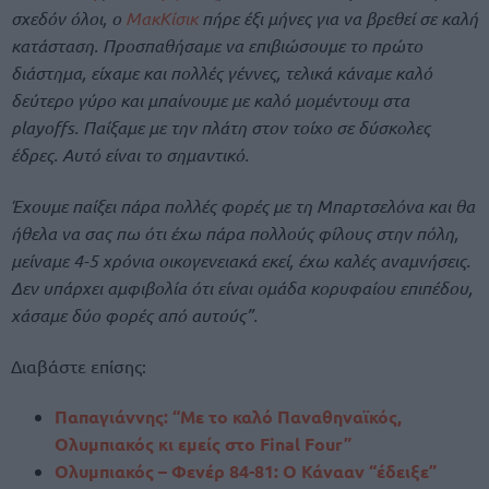
σχεδόν όλοι, ο
ΜακΚίσικ
πήρε έξι μήνες για να βρεθεί σε καλή
κατάσταση. Προσπαθήσαμε να επιβιώσουμε το πρώτο
διάστημα, είχαμε και πολλές γέννες, τελικά κάναμε καλό
δεύτερο γύρο και μπαίνουμε με καλό μομέντουμ στα
playoffs. Παίξαμε με την πλάτη στον τοίχο σε δύσκολες
έδρες. Αυτό είναι το σημαντικό.
Έχουμε παίξει πάρα πολλές φορές με τη Μπαρτσελόνα και θα
ήθελα να σας πω ότι έχω πάρα πολλούς φίλους στην πόλη,
μείναμε 4-5 χρόνια οικογενειακά εκεί, έχω καλές αναμνήσεις.
Δεν υπάρχει αμφιβολία ότι είναι ομάδα κορυφαίου επιπέδου,
χάσαμε δύο φορές από αυτούς”.
Διαβάστε επίσης:
Παπαγιάννης: “Με το καλό Παναθηναϊκός,
Ολυμπιακός κι εμείς στο Final Four”
Ολυμπιακός – Φενέρ 84-81: Ο Κάνααν “έδειξε”