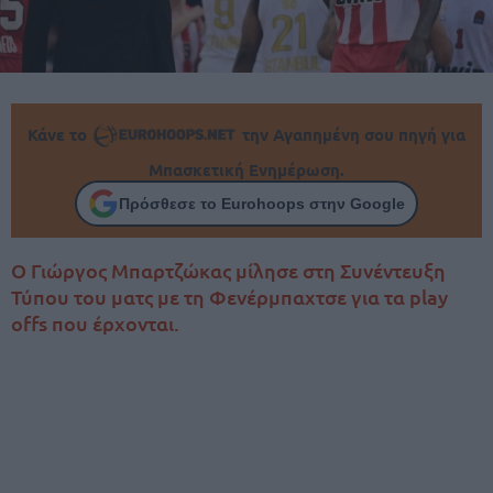
Κάνε το
την Αγαπημένη σου πηγή για
Μπασκετική Ενημέρωση.
Πρόσθεσε το Eurohoops στην Google
Ο Γιώργος Μπαρτζώκας μίλησε στη Συνέντευξη
Τύπου του ματς με τη Φενέρμπαχτσε για τα play
offs που έρχονται.