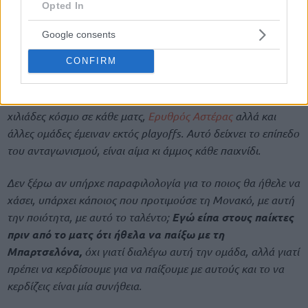
Opted In
Google consents
CONFIRM
Φέτος στις 18 νίκες ήσουν όγδοος. Με 17 ήσουν ένατος ή
δέκατος. Θυμίζω ότι
Αρμάνι Μιλάνο
, Παρτίζαν με 20-30
χιλιάδες κόσμο σε κάθε ματς,
Ερυθρός Αστέρας
αλλά και
άλλες ομάδες έμειναν εκτός playoffs. Αυτό δείχνει το επίπεδο
του ανταγωνισμού, είναι αίμα κι άμμος κάθε παιχνίδι.
Δεν ξέρω αν υπήρχε παραφιλολογία για το ποιος θα ήθελε να
χάσει, υπάρχει κάποιος που προτιμούσε τη Μονακό, με αυτή
την ποιότητα, με αυτό το ταλέντο;
Εγώ είπα στους παίκτες
πριν από το ματς ότι ήθελα να παίξω με τη
Μπαρτσελόνα,
όχι γιατί διαλέγω αυτή την ομάδα, αλλά γιατί
πρέπει να κερδίσουμε για να παίξουμε με αυτούς και το να
κερδίζεις είναι μία συνήθεια.