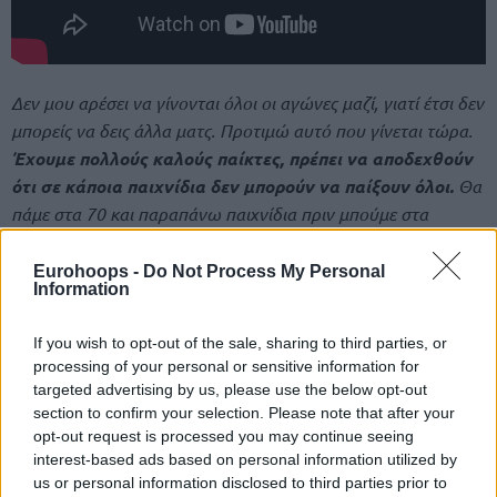
Δεν μου αρέσει να γίνονται όλοι οι αγώνες μαζί, γιατί έτσι δεν
μπορείς να δεις άλλα ματς. Προτιμώ αυτό που γίνεται τώρα.
Έχουμε πολλούς καλούς παίκτες, πρέπει να αποδεχθούν
ότι σε κάποια παιχνίδια δεν μπορούν να παίξουν όλοι.
Θα
πάμε στα 70 και παραπάνω παιχνίδια πριν μπούμε στα
playoffs της Α1, είναι τόσα πολλά, βάλτε και τις εθνικές
ομάδες το καλοκαίρι. Σε κάποια ματς σου λέει ο παίκτης με
Eurohoops -
Do Not Process My Personal
Information
τον τρόπο του “δεν μπορώ να παίξω άλλο”. Εγώ είμαι εδώ
για να κάνω τη δύσκολη δουλειά.
If you wish to opt-out of the sale, sharing to third parties, or
processing of your personal or sensitive information for
targeted advertising by us, please use the below opt-out
section to confirm your selection. Please note that after your
opt-out request is processed you may continue seeing
interest-based ads based on personal information utilized by
us or personal information disclosed to third parties prior to