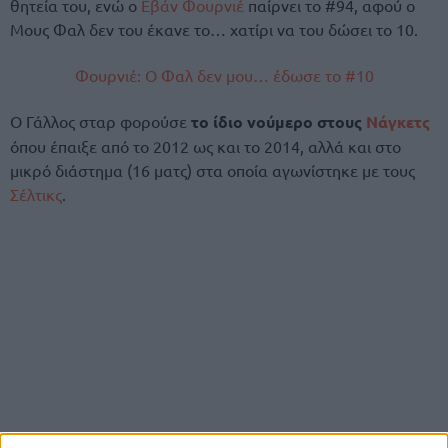
θητεία του, ενώ ο
Εβάν Φουρνιέ
παίρνει το #94, αφού ο
Μους Φαλ δεν του έκανε το… χατίρι να του δώσει το 10.
Φουρνιέ: Ο Φαλ δεν μου… έδωσε το #10
Ο Γάλλος σταρ φορούσε
το ίδιο νούμερο στους
Νάγκετς
όπου έπαιξε από το 2012 ως και το 2014, αλλά και στο
μικρό διάστημα (16 ματς) στα οποία αγωνίστηκε με τους
Σέλτικς
.