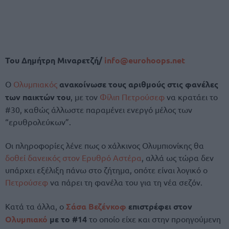
Του Δημήτρη Μιναρετζή/
info@eurohoops.net
Ο
Ολυμπιακός
ανακοίνωσε τους αριθμούς στις φανέλες
των παικτών του
, με τον
Φίλιπ Πετρούσεφ
να κρατάει το
#30, καθώς άλλωστε παραμένει ενεργό μέλος των
“ερυθρολεύκων”.
Οι πληροφορίες λένε πως ο χάλκινος Ολυμπιονίκης θα
δοθεί δανεικός στον Ερυθρό Αστέρα
, αλλά ως τώρα δεν
υπάρχει εξέλιξη πάνω στο ζήτημα, οπότε είναι λογικό ο
Πετρούσεφ
να πάρει τη φανέλα του για τη νέα σεζόν.
Κατά τα άλλα, ο
Σάσα Βεζένκοφ
επιστρέφει στον
Ολυμπιακό
με το #14
το οποίο είχε και στην προηγούμενη