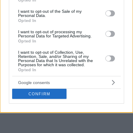
Opted In
use your data for below specified purposes in below Google
Ο
Τάιλερ Ντόρσεϊ
επιστρέφει στον Ολυμπιακό αλλά όχι
consent section.
I want to opt-out of the Sale of my
με τον ίδιο αριθμό αφού το “2”
ήταν πέρυσι ελεύθερο
Personal Data.
και το πήρε ο
Μόουζες Ράιτ
, οπότε βλέπουμε πως επέλεξε
Opted In
το #22.
I want to opt-out of processing my
Personal Data for Targeted Advertising.
Ο
Κίναν Έβανς
θα παίζει με το Νο12, ενώ ο
Λούκα Βιλντόζα
Opted In
διάλεξε το #8.
I want to opt-out of Collection, Use,
Retention, Sale, and/or Sharing of my
Personal Data that Is Unrelated with the
Ένας… άσχετος αριθμός για τον Αργεντινό διεθνή, αφού
Purposes for which it was collected.
στην
Μπασκόνια
φορούσε το “3” (Και στην Εθνική
Opted In
Αργεντινής), στον Ερυθρό Αστέρα το #1 και πέρυσι στον
Google consents
Παναθηναϊκό
το “δύο”.
CONFIRM