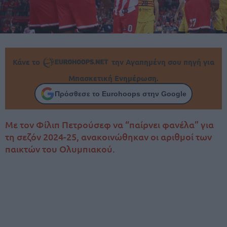
Κάνε το
την Αγαπημένη σου πηγή για
Μπασκετική Ενημέρωση.
Πρόσθεσε το Eurohoops στην Google
Με τον Φίλιπ Πετρούσεφ να “παίρνει φανέλα” για
τη σεζόν 2024-25, ανακοινώθηκαν οι αριθμοί των
παικτών του Ολυμπιακού.