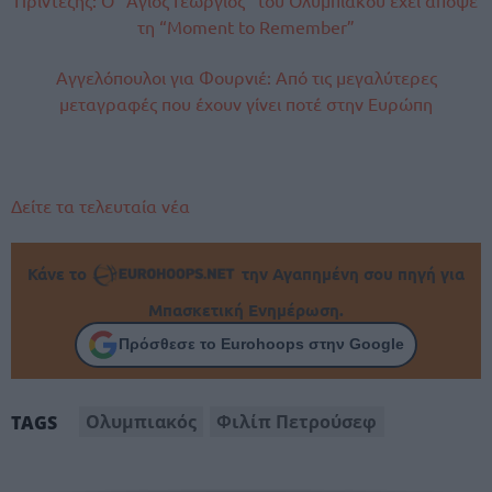
Πρίντεζης: Ο “Άγιος Γεώργιος” του Ολυμπιακού έχει απόψε
τη “Moment to Remember”
Αγγελόπουλοι για Φουρνιέ: Από τις μεγαλύτερες
μεταγραφές που έχουν γίνει ποτέ στην Ευρώπη
Δείτε τα τελευταία νέα
Κάνε το
την Αγαπημένη σου πηγή για
Μπασκετική Ενημέρωση.
Πρόσθεσε το Eurohoops στην Google
Ολυμπιακός
Φιλίπ Πετρούσεφ
TAGS