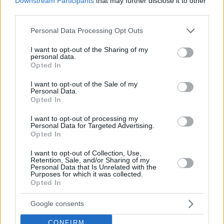
Downstream Participants
that may further disclose it to other
third parties.
Please note that this website/app uses one or more Google
Personal Data Processing Opt Outs
services and may gather and store information including but
not limited to your visit or usage behaviour. You may click to
I want to opt-out of the Sharing of my
personal data.
grant or deny consent to Google and its third-party tags to
Opted In
use your data for below specified purposes in below Google
consent section.
I want to opt-out of the Sale of my
Personal Data.
Opted In
I want to opt-out of processing my
Personal Data for Targeted Advertising.
Opted In
— Meridian Sport Srbija (@meridiansportrs)
I want to opt-out of Collection, Use,
October 17, 2024
Retention, Sale, and/or Sharing of my
Personal Data that Is Unrelated with the
Purposes for which it was collected.
Τη δεδομένη στιγμή βρισκόμαστε στο 3-0. Ευτυχώς αυτοί
Opted In
(σ.σ. οι δημοσιογράφοι) είναι η μειοψηφία. Αυτή η
μειοψηφία δεν μπορεί να βλάψει το επάγγελμά σας στην
Google consents
ολότητά του. Δεν σκεφτόμαστε να προσθέσουμε κανέναν
CONFIRM