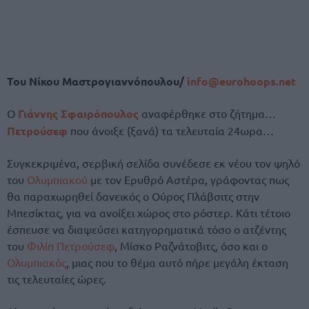
Του Νίκου Μαστρογιαννόπουλου/
info@eurohoops.net
Ο
Γιάννης Σφαιρόπουλος
αναφέρθηκε στο ζήτημα…
Πετρούσεφ
που άνοιξε (ξανά) τα τελευταία 24ωρα…
Συγκεκριμένα, σερβική σελίδα συνέδεσε εκ νέου τον ψηλό
του
Ολυμπιακού
με τον Ερυθρό Αστέρα, γράφοντας πως
θα παραχωρηθεί δανεικός ο Ούρος Πλάβσιτς στην
Μπεσίκτας, για να ανοίξει χώρος στο ρόστερ. Κάτι τέτοιο
έσπευσε να διαψεύσει κατηγορηματικά τόσο ο ατζέντης
του
Φιλίπ Πετρούσεφ
, Μίσκο Ραζνάτοβιτς, όσο και ο
Ολυμπιακός
, μιας που το θέμα αυτό πήρε μεγάλη έκταση
τις τελευταίες ώρες.