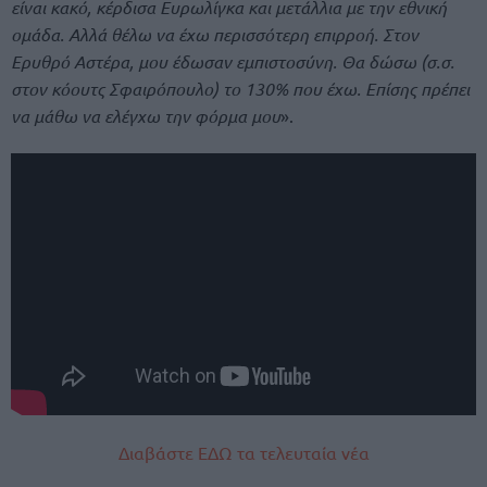
είναι κακό, κέρδισα Ευρωλίγκα και μετάλλια με την εθνική
ομάδα. Αλλά θέλω να έχω περισσότερη επιρροή. Στον
Ερυθρό Αστέρα, μου έδωσαν εμπιστοσύνη. Θα δώσω (σ.σ.
στον κόουτς Σφαιρόπουλο) το 130% που έχω. Επίσης πρέπει
να μάθω να ελέγχω την φόρμα μου
».
Διαβάστε ΕΔΩ τα τελευταία νέα