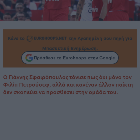
Κάνε το
την Αγαπημένη σου πηγή για
Μπασκετική Ενημέρωση.
Πρόσθεσε το Eurohoops στην Google
Ο Γιάννης Σφαιρόπουλος τόνισε πως όχι μόνο τον
Φιλίπ Πετρούσεφ, αλλά και κανέναν άλλον παίκτη
δεν σκοπεύει να προσθέσει στην ομάδα του.