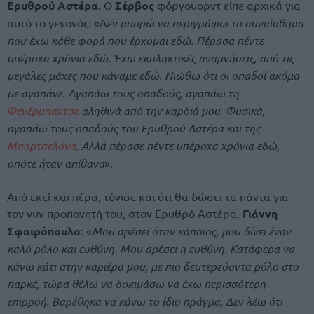
Ερυθρού Αστέρα
. Ο
Σέρβος
φόργουορντ είπε αρχικά για
αυτό το γεγονός: «Δ
εν μπορώ να περιγράψω το συναίσθημα
που έχω κάθε φορά που έρχομαι εδώ. Πέρασα πέντε
υπέροχα χρόνια εδώ. Έχω εκπληκτικές αναμνήσεις, από τις
μεγάλες μάχες που κάναμε εδώ. Νιώθω ότι οι οπαδοί ακόμα
με αγαπάνε. Αγαπάω τους οπαδούς, αγαπάω τη
Φενέρμπαχτσε
αληθινά από την καρδιά μου. Φυσικά,
αγαπάω τους οπαδούς του Ερυθρού Αστέρα και της
Μπαρτσελόνα
. Αλλά πέρασε πέντε υπέροχα χρόνια εδώ,
οπότε ήταν απίθανα
».
Από εκεί και πέρα, τόνισε και ότι θα δώσει τα πάντα για
τον νυν προπονητή του, στον Ερυθρό Αστέρα,
Γιάννη
Σφαιρόπουλο
: «
Μου αρέσει όταν κάποιος, μου δίνει έναν
καλό ρόλο και ευθύνη. Μου αρέσει η ευθύνη. Κατάφερα να
κάνω κάτι στην καριέρα μου, με πιο δευτερεύοντα ρόλο στο
παρκέ, τώρα θέλω να δοκιμάσω να έχω περισσότερη
επιρροή. Βαρέθηκα να κάνω το ίδιο πράγμα, Δεν λέω ότι