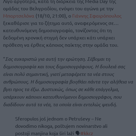
Λίγο αργότερα, κατά τη διάρκεια της Media Day της
ομάδας του Βελιγραδίου, ενόψει του αγώνα με την
Μπαρτσελόνα
(18/10, 21:00), ο
Γιάννης Σφαιρόπουλος
ξεκαθάρισε για το ζήτημα αυτό, αναφερόμενος σε…
κατευθυνόμενη δημοσιογραφία, τονίζοντας ότι τη
δεδομένη χρονική στιγμή δεν υπάρχει κάτι υπάρχει
πρόθεση να έρθεις κάποιος παίκτης στην ομάδα του.
“
Σας ευχαριστώ για αυτή την ερώτηση. Σέβομαι τη
δημοσιογραφία και τους δημοσιογράφους. Η δουλειά σας
είναι πολύ σημαντική, γιατί μεταφέρετε τα νέα στους
ανθρώπους. Η δημοσιογραφία βοηθάει πάντα την αλήθεια να
βγει προς τα έξω. Δυστυχώς, όπως σε κάθε επάγγελμα,
υπάρχουν κάποιοι κατευθυνόμενοι δημοσιογράφοι, που
διαδίδουν αυτά τα νέα, τα οποία είναι εντελώς ψευδή.
Sferopulos još jednom o Petruševy – Ne
dovodimo nikoga, poštujem novinarstvo ali
postoji manjina koja širi laži 🗣️
#kkcz