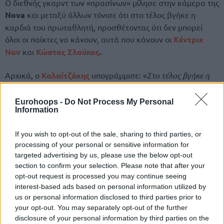
Ο διεθνής γκαρντ των «πρασίνων» μίλησε στην κάμερα της
Nova
και μεταξύ άλλων τόνισε ότι στο τέλος βγήκε η
καρδιά του πρωταθλητή, προσθέτοντας ότι δεν μπορεί
όλοι οι παίκτες να κάνουν, αυτά που κάνουν οι
Κέντρικ
Ναν
και
Κώστας Σλούκας
.
Αρχικά, ο
Καλαϊτζάκης
υπογράμμισε: «
Στο τέλος βγήκε η
καρδιά του πρωταθλητή. Ήμασταν πολύ κακοί επιθετικά, δεν
βάλαμε τα ελεύθερα σουτ, δεν γυρίσαμε καλά την μπάλα,
Eurohoops -
Do Not Process My Personal
Information
κάναμε επιπόλαια λάθη. Με την έλευση του νέου προπονητή
η
Άλμπα
παίζει ένα πολύ επιθετικό στυλ και εμείς δεν
If you wish to opt-out of the sale, sharing to third parties, or
βρήκαμε τα σουτ που θέλαμε και τις φάσεις που θέλαμε. Με
processing of your personal or sensitive information for
ένα τρομερό τελευταίο δεκάλεπτο όμως, με την άμυνα μας,
targeted advertising by us, please use the below opt-out
βάλαμε τον κόσμο στην εξίσωση και πήραμε μία μεγάλη
section to confirm your selection. Please note that after your
νίκη
».
opt-out request is processed you may continue seeing
interest-based ads based on personal information utilized by
us or personal information disclosed to third parties prior to
Όσον αφορά στην άμυνα που έδωσε τη νίκη στον
your opt-out. You may separately opt-out of the further
Παναθηναϊκό
και την συνεισφορά που είχε ο ίδιος,
disclosure of your personal information by third parties on the
εξήγησε: «
Για αυτό υπάρχουν ρόλοι στις ομάδες. Δεν γίνεται