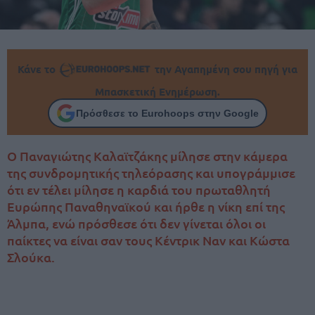
Κάνε το
την Αγαπημένη σου πηγή για
Μπασκετική Ενημέρωση.
Πρόσθεσε το Eurohoops στην Google
Ο Παναγιώτης Καλαϊτζάκης μίλησε στην κάμερα
της συνδρομητικής τηλεόρασης και υπογράμμισε
ότι εν τέλει μίλησε η καρδιά του πρωταθλητή
Ευρώπης Παναθηναϊκού και ήρθε η νίκη επί της
Άλμπα, ενώ πρόσθεσε ότι δεν γίνεται όλοι οι
παίκτες να είναι σαν τους Κέντρικ Ναν και Κώστα
Σλούκα.