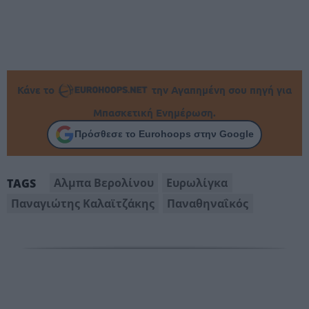
Κάνε το
την Αγαπημένη σου πηγή για
Μπασκετική Ενημέρωση.
Πρόσθεσε το Eurohoops στην Google
Αλμπα Βερολίνου
Ευρωλίγκα
TAGS
Παναγιώτης Καλαϊτζάκης
Παναθηναΐκός