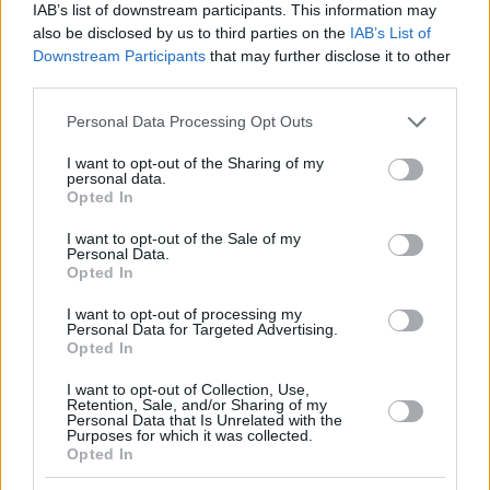
IAB’s list of downstream participants. This information may
να είμαστε όλοι
Ναν
και
Σλούκας
να παίρνουμε 35 πικ το ματς
also be disclosed by us to third parties on the
IAB’s List of
και να δημιουργούμε-εκτελούμε. Οι ρόλοι υπάρχουν για
Downstream Participants
that may further disclose it to other
κάποιον λόγο και αυτό διαχωρίζει τις ομάδες
».
third parties.
Please note that this website/app uses one or more Google
Personal Data Processing Opt Outs
services and may gather and store information including but
not limited to your visit or usage behaviour. You may click to
I want to opt-out of the Sharing of my
personal data.
grant or deny consent to Google and its third-party tags to
Opted In
use your data for below specified purposes in below Google
consent section.
I want to opt-out of the Sale of my
Personal Data.
Opted In
I want to opt-out of processing my
Personal Data for Targeted Advertising.
Opted In
I want to opt-out of Collection, Use,
Retention, Sale, and/or Sharing of my
Personal Data that Is Unrelated with the
Purposes for which it was collected.
Opted In