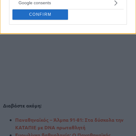
Google consents
CONFIRM
Διαβάστε ακόμη:
Παναθηναϊκός – Άλμπα 91-81: Στα δύσκολα την
ΚΑΤΑΠΙΕ με DNA πρωταθλητή
Ευρωλίγκα βαθμολογία: Ο Παναθηναϊκός