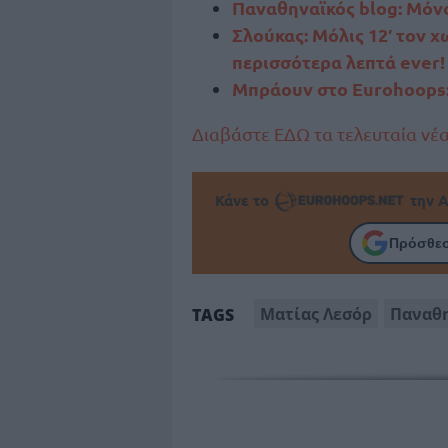
Παναθηναϊκός blog: Μόνο
Σλούκας: Μόλις 12′ τον χ
περισσότερα λεπτά ever!
Μπράουν στο Eurohoops:
Διαβάστε ΕΔΩ τα τελευταία νέ
Κάνε το
την Α
Πρόσθεσ
Ματίας Λεσόρ
Παναθ
TAGS