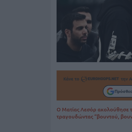
Κάνε το
την Α
Πρόσθεσ
Ο Ματίας Λεσόρ ακολούθησε 
τραγουδώντας “βουντού, βουν