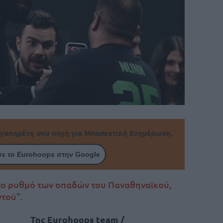
γαπημένη σου πηγή για Μπασκετική Ενημέρωση.
ε το Eurohoops στην Google
το ρυθμό των οπαδών του Παναθηναϊκού,
τού”.
Της Eurohoops team /