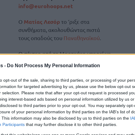
info@eurohoops.net
Ματίας Λεσόρ
Ο
το ‘ριξε στα
συνθήματα, ακολουθώντας πιστά
τους οπαδούς του
Παναθηναϊκού
.
Ο σέντερ από τη Μαρτινίκα μπορεί να
μην είναι ακόμη σε θέση να μπει στο
s -
Do Not Process My Personal Information
παρκέ και να βοηθήσει την ομάδα
του, όμως είναι δίπλα στο πλευρό των
to opt-out of the sale, sharing to third parties, or processing of your per
… ΟΑΚΑ.
formation for targeted advertising by us, please use the below opt-out s
r selection. Please note that after your opt-out request is processed y
eing interest-based ads based on personal information utilized by us or
με την
Άλμπα
, όταν η πράσινη εξέδρα
disclosed to third parties prior to your opt-out. You may separately opt-
‘’Βουντού, βουντού’’, με τον
Λεσόρ
να…
losure of your personal information by third parties on the IAB’s list of
. This information may also be disclosed by us to third parties on the
IA
Participants
that may further disclose it to other third parties.
 that this website/app uses one or more Google services and may gath