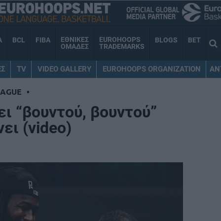
ΕΘΝΙΚΕΣ
EUROHOOPS
A
BCL
FIBA
BLOGS
BET
ΟΜΑΔΕΣ
TRADEMARKS
ΕΣ
TV
VIDEO GALLERY
EUROHOOPS ORGANIZATION
AN
EAGUE
•
ι “βουντού, βουντού”
ει (video)