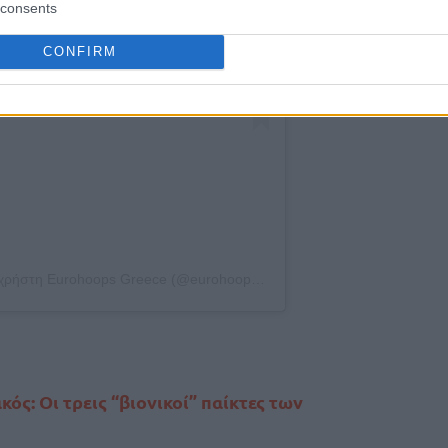
consents
CONFIRM
Η δημοσίευση κοινοποιήθηκε από το χρήστη Eurohoops Greece (@eurohoops_greece)
ς: Οι τρεις “βιονικοί” παίκτες των