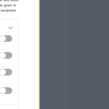
to grant or
ed purposes