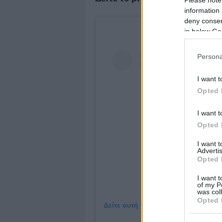
information 
deny consent
in below Go
Persona
I want t
Opted 
I want t
Opted 
I want 
Advertis
Opted 
I want t
of my P
was col
Opted 
Δείτε αυτή τη δημοσίευση στο Inst