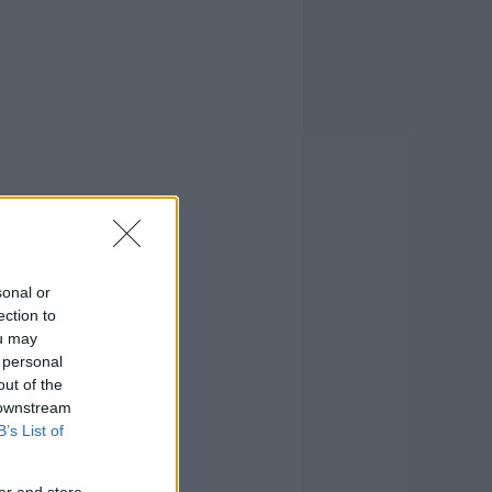
sonal or
ection to
ou may
 personal
out of the
 downstream
B’s List of
er and store