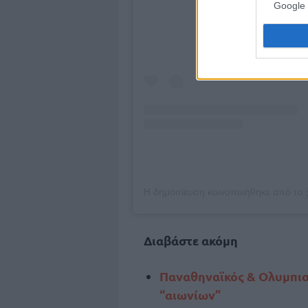
Google 
Διαβάστε ακόμη
Παναθηναϊκός & Ολυμπιακό
“αιωνίων”