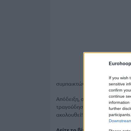
Eurohoop
If you wish 
συμπαικτών του, αλλά και του
sensitive in
confirm you
continue se
Απόδειξη, στο πρόσφατο ματς 
information 
τραγούδησε το γνωστό σύνθημα 
further disc
ακολουθεί!
participants
Downstream 
Δείτε το βίντεο
Please note