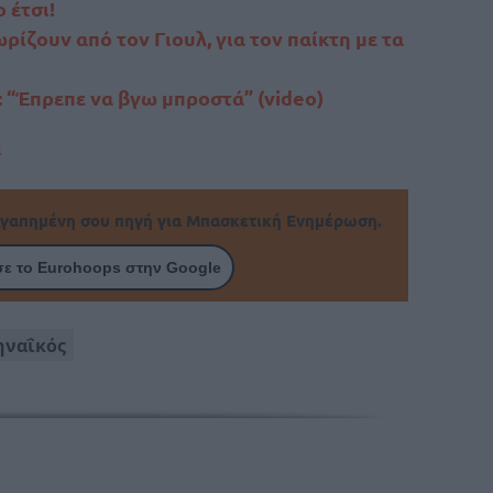
 έτσι!
ωρίζουν από τον Γιουλ, για τον παίκτη με τα
 “Έπρεπε να βγω μπροστά” (video)
α
γαπημένη σου πηγή για Μπασκετική Ενημέρωση.
ε το Eurohoops στην Google
ηναΐκός