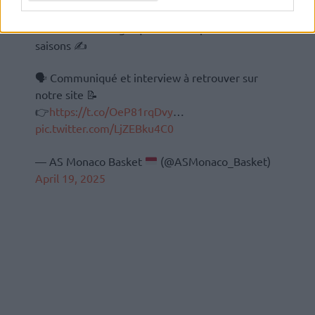
ans et le début de l’aventure Euroleague, Alpha
Diallo sera monégasque les trois prochaines
saisons ✍
🗣 Communiqué et interview à retrouver sur
notre site 📝
👉
https://t.co/OeP81rqDvy
…
pic.twitter.com/LjZEBku4C0
— AS Monaco Basket
(@ASMonaco_Basket)
April 19, 2025