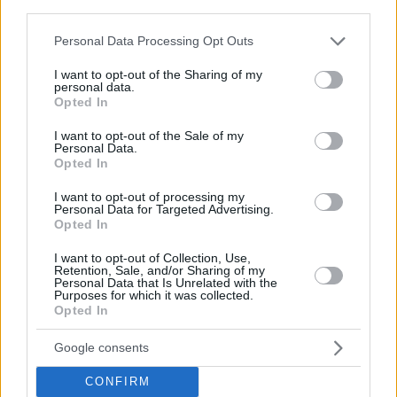
third parties.
Please note that this website/app uses one or more Google
Personal Data Processing Opt Outs
services and may gather and store information including but
not limited to your visit or usage behaviour. You may click to
I want to opt-out of the Sharing of my
personal data.
grant or deny consent to Google and its third-party tags to
Opted In
use your data for below specified purposes in below Google
consent section.
I want to opt-out of the Sale of my
Personal Data.
Opted In
I want to opt-out of processing my
Personal Data for Targeted Advertising.
Opted In
I want to opt-out of Collection, Use,
Retention, Sale, and/or Sharing of my
Personal Data that Is Unrelated with the
Purposes for which it was collected.
Opted In
Google consents
CONFIRM
🦾 Homme fort de la Roca Team depuis quatre