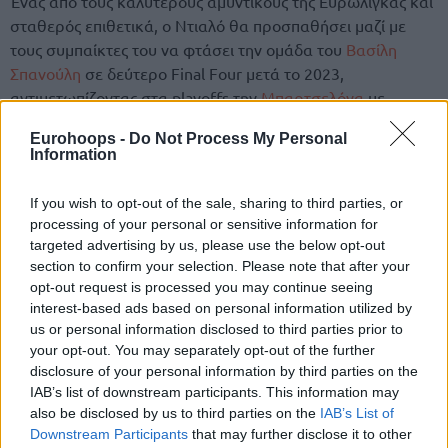
Ένας από τους καλύτερους αμυντικούς της Ευρωλίγκας και
σταθερός επιθετικά, ο Ντιαλό θα προσπαθήσει μαζί με
τους συμπαίκτες του να φτάσει την ομάδα του
Βασίλη
Σπανούλη
σε δεύτερο Final Four μετά το 2023,
αντιμετωπίζοντας στα playoffs την
Μπαρτσελόνα
με
αβαντάζ έδρας.
Eurohoops -
Do Not Process My Personal
Information
🔒
Alpha Diallo prolonge à Monaco !
If you wish to opt-out of the sale, sharing to third parties, or
processing of your personal or sensitive information for
targeted advertising by us, please use the below opt-out
section to confirm your selection. Please note that after your
opt-out request is processed you may continue seeing
interest-based ads based on personal information utilized by
us or personal information disclosed to third parties prior to
your opt-out. You may separately opt-out of the further
disclosure of your personal information by third parties on the
IAB’s list of downstream participants. This information may
also be disclosed by us to third parties on the
IAB’s List of
Downstream Participants
that may further disclose it to other