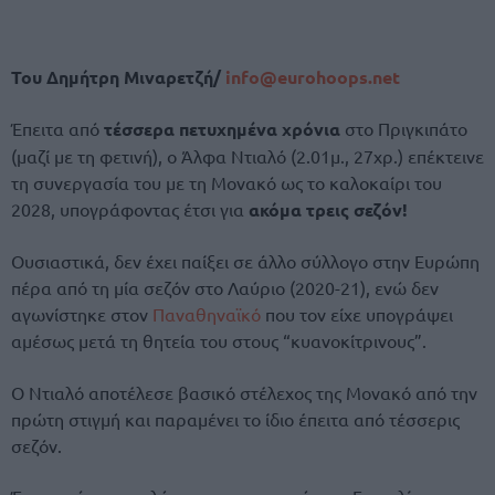
Του Δημήτρη Μιναρετζή/
info@eurohoops.net
Έπειτα από
τέσσερα πετυχημένα χρόνια
στο Πριγκιπάτο
(μαζί με τη φετινή), ο Άλφα Ντιαλό (2.01μ., 27χρ.) επέκτεινε
τη συνεργασία του με τη Μονακό ως το καλοκαίρι του
2028, υπογράφοντας έτσι για
ακόμα τρεις σεζόν!
Ουσιαστικά, δεν έχει παίξει σε άλλο σύλλογο στην Ευρώπη
πέρα από τη μία σεζόν στο Λαύριο (2020-21), ενώ δεν
αγωνίστηκε στον
Παναθηναϊκό
που τον είχε υπογράψει
αμέσως μετά τη θητεία του στους “κυανοκίτρινους”.
Ο Ντιαλό αποτέλεσε βασικό στέλεχος της Μονακό από την
πρώτη στιγμή και παραμένει το ίδιο έπειτα από τέσσερις
σεζόν.