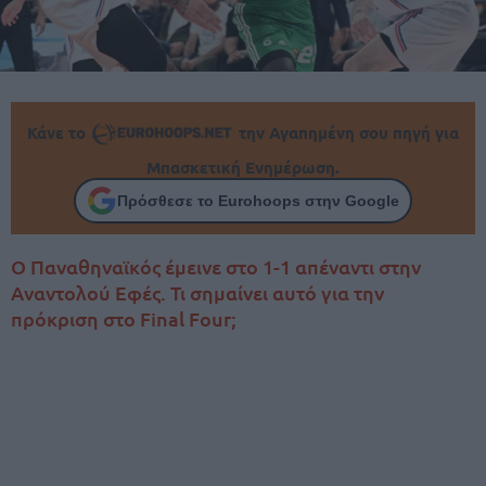
Κάνε το
την Αγαπημένη σου πηγή για
Μπασκετική Ενημέρωση.
Πρόσθεσε το Eurohoops στην Google
Ο Παναθηναϊκός έμεινε στο 1-1 απέναντι στην
Αναντολού Εφές. Τι σημαίνει αυτό για την
πρόκριση στο Final Four;