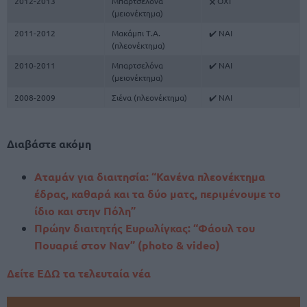
2012-2013
Μπαρτσελόνα
🗙 ΟΧΙ
(μειονέκτημα)
2011-2012
Μακάμπι Τ.Α.
✔️ ΝΑΙ
(πλεονέκτημα)
2010-2011
Μπαρτσελόνα
✔️ ΝΑΙ
(μειονέκτημα)
2008-2009
Σιένα (πλεονέκτημα)
✔️ ΝΑΙ
Διαβάστε ακόμη
Αταμάν για διαιτησία: “Κανένα πλεονέκτημα
έδρας, καθαρά και τα δύο ματς, περιμένουμε το
ίδιο και στην Πόλη”
Πρώην διαιτητής Ευρωλίγκας: “Φάουλ του
Πουαριέ στον Ναν” (photo & video)
Δείτε ΕΔΩ τα τελευταία νέα