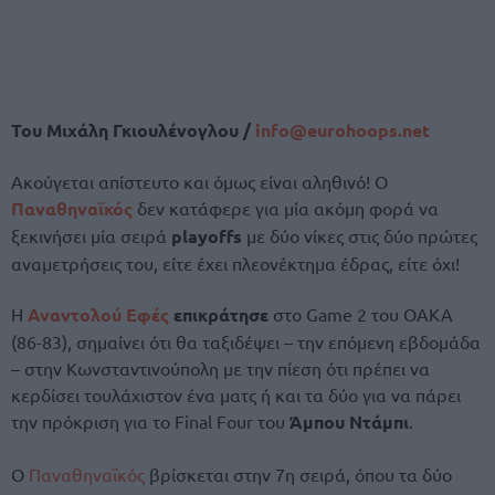
Του Μιχάλη Γκιουλένογλου /
info@eurohoops.net
Ακούγεται απίστευτο και όμως είναι αληθινό! Ο
Παναθηναϊκός
δεν κατάφερε για μία ακόμη φορά να
ξεκινήσει μία σειρά
playoffs
με δύο νίκες στις δύο πρώτες
αναμετρήσεις του, είτε έχει πλεονέκτημα έδρας, είτε όχι!
Η
Αναντολού Εφές
επικράτησε
στο Game 2 του ΟΑΚΑ
(86-83), σημαίνει ότι θα ταξιδέψει – την επόμενη εβδομάδα
– στην Κωνσταντινούπολη με την πίεση ότι πρέπει να
κερδίσει τουλάχιστον ένα ματς ή και τα δύο για να πάρει
την πρόκριση για το Final Four του
Άμπου Ντάμπι
.
Ο
Παναθηναϊκός
βρίσκεται στην 7η σειρά, όπου τα δύο