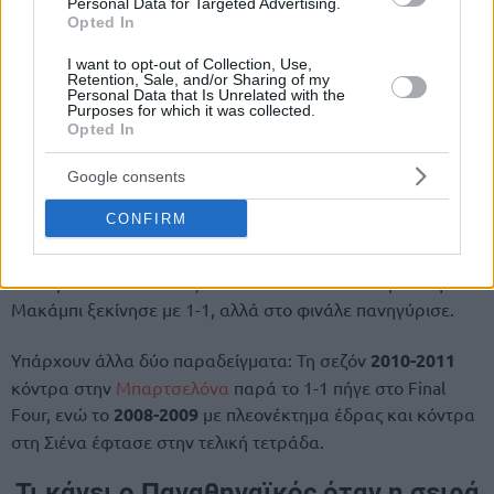
Personal Data for Targeted Advertising.
Opted In
I want to opt-out of Collection, Use,
Retention, Sale, and/or Sharing of my
Personal Data that Is Unrelated with the
Purposes for which it was collected.
Opted In
Google consents
CONFIRM
Τη σεζόν 2012-2013 με μειονέκτημα έδρας, ξεκίνησε τη
σειρά με την
Μπαρτσελόνα
με 1-1 και στο τέλος απέτυχε
να πάρει στο Final Four, ενώ το 2011-2012 κόντρα στη
Μακάμπι ξεκίνησε με 1-1, αλλά στο φινάλε πανηγύρισε.
Υπάρχουν άλλα δύο παραδείγματα: Τη σεζόν
2010-2011
κόντρα στην
Μπαρτσελόνα
παρά το 1-1 πήγε στο Final
Four, ενώ το
2008-2009
με πλεονέκτημα έδρας και κόντρα
στη Σιένα έφτασε στην τελική τετράδα.
Τι κάνει ο Παναθηναϊκός όταν η σειρά