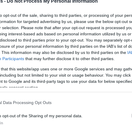
s -
Do Not Process My Personal Information
Του Δημήτρη Μιναρετζή/
info@eurohoops.net
to opt-out of the sale, sharing to third parties, or processing of your per
formation for targeted advertising by us, please use the below opt-out s
r selection. Please note that after your opt-out request is processed y
Σύμφωνα με τη σερβική
ιστοσελίδα
eing interest-based ads based on personal information utilized by us or
zurnal.rs
, ο “Μάγος” θα σταματήσει το
disclosed to third parties prior to your opt-out. You may separately opt-
μπάσκετ με το που ολοκληρωθεί η
losure of your personal information by third parties on the IAB’s list of
. This information may also be disclosed by us to third parties on the
IA
και
σεζόν στην Aba Liga και τη Σερβία
Participants
that may further disclose it to other third parties.
θα αναλάβει χρέη αντιπροέδρου και
 that this website/app uses one or more Google services and may gath
γενικού διευθυντή στον Ερυθρό
including but not limited to your visit or usage behaviour. You may click 
Αστέρα!
 to Google and its third-party tags to use your data for below specifi
ogle consent section.
υθρό Αστέρα και είχε 4.7 πόντους και 2.7
κετικού γήρατος να είναι εμφανή πάνω του.
l Data Processing Opt Outs
o opt-out of the Sharing of my personal data.
παίζει μία… ζωή
ν (1987), αλλά νομίζεις ότι
In
ρόνια πρωταγωνιστούσε με τις μικρές