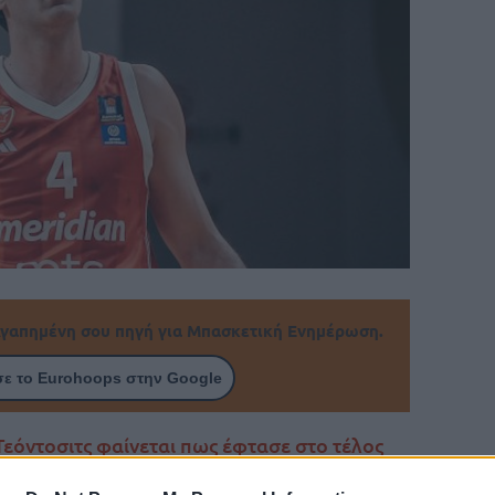
γαπημένη σου πηγή για Μπασκετική Ενημέρωση.
ε το Eurohoops στην Google
εόντοσιτς φαίνεται πως έφτασε στο τέλος
 λεπτό μακριά από το μπάσκετ!