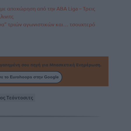
 με αποχώρηση από την ABA Liga – Τρεις
λινιτς
άνα” τριών αγωνιστικών και… τσουχτερό
γαπημένη σου πηγή για Μπασκετική Ενημέρωση.
ε το Eurohoops στην Google
ος Τεόντοσιτς