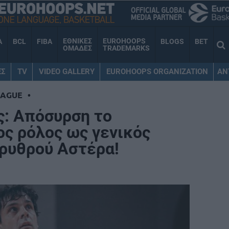
ΕΘΝΙΚΕΣ
EUROHOOPS
A
BCL
FIBA
BLOGS
BET
ΟΜΑΔΕΣ
TRADEMARKS
ΕΣ
TV
VIDEO GALLERY
EUROHOOPS ORGANIZATION
AN
EAGUE
•
ς: Απόσυρση το
ος ρόλος ως γενικός
Ερυθρού Αστέρα!