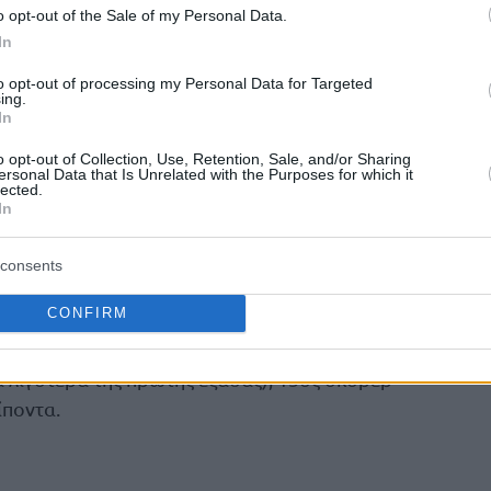
απέκτησε ο
 πολλά μετάλλια) και το 2007 τον
o opt-out of the Sale of my Personal Data.
τευθείαν στα βαθιά.
In
to opt-out of processing my Personal Data for Targeted
κέρδισε το βραβείο του MVP της
 2011 και
ing.
 συνέχεια αγωνίστηκε στην
ΤΣΣΚΑ
ως το 2017,
In
 2016 στο Βερολίνο.
o opt-out of Collection, Use, Retention, Sale, and/or Sharing
ersonal Data that Is Unrelated with the Purposes for which it
lected.
μάγεψε
η του και …
αρκετές φορές και το
In
εψε στην Ευρώπη για τη Βίρτους το 2019.
consents
Αστέρα αγωνίζεται από το 2023.
CONFIRM
έρ
σε απόλυτους αριθμούς στην ιστορία της
α λιγότερα της πρώτης εξάδας), 13ος σκόρερ
ίποντα.