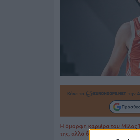
Κάνε το
την Α
Πρόσθεσ
Η όμορφη καριέρα του Μίλος Τ
της, αλλά δεν θα μείνει ούτε…