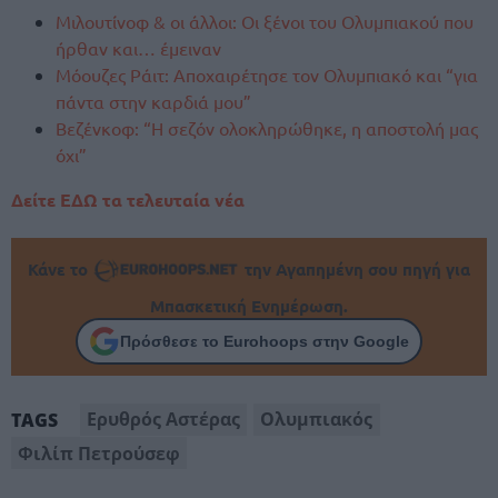
Μιλουτίνοφ & οι άλλοι: Οι ξένοι του Ολυμπιακού που
ήρθαν και… έμειναν
Μόουζες Ράιτ: Αποχαιρέτησε τον Ολυμπιακό και “για
πάντα στην καρδιά μου”
Βεζένκοφ: “Η σεζόν ολοκληρώθηκε, η αποστολή μας
όχι”
Δείτε ΕΔΩ τα τελευταία νέα
Κάνε το
την Αγαπημένη σου πηγή για
Μπασκετική Ενημέρωση.
Πρόσθεσε το Eurohoops στην Google
Ερυθρός Αστέρας
Ολυμπιακός
TAGS
Φιλίπ Πετρούσεφ