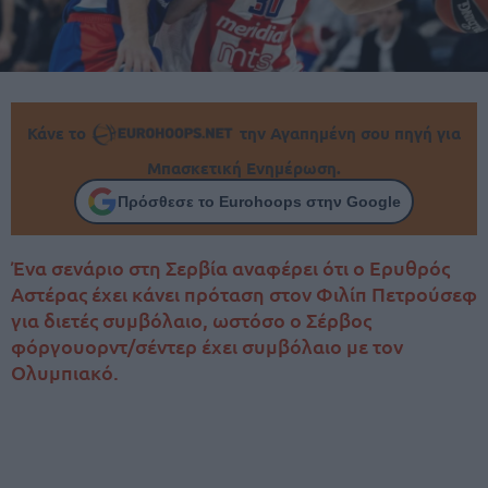
Κάνε το
την Αγαπημένη σου πηγή για
Μπασκετική Ενημέρωση.
Πρόσθεσε το Eurohoops στην Google
Ένα σενάριο στη Σερβία αναφέρει ότι ο Ερυθρός
Αστέρας έχει κάνει πρόταση στον Φιλίπ Πετρούσεφ
για διετές συμβόλαιο, ωστόσο ο Σέρβος
φόργουορντ/σέντερ έχει συμβόλαιο με τον
Ολυμπιακό.