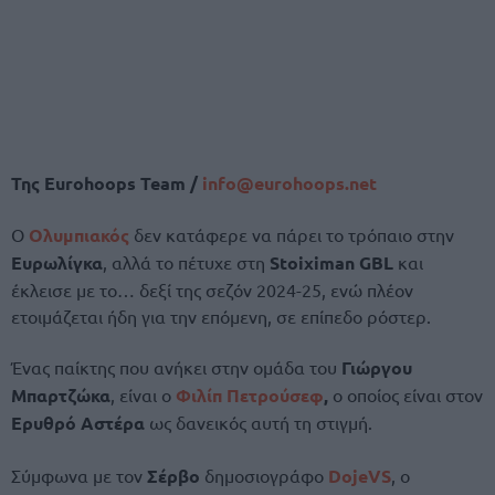
Της
Eurohoops Team /
info@eurohoops.net
Ο
Ολυμπιακός
δεν κατάφερε να πάρει το τρόπαιο στην
Ευρωλίγκα
, αλλά το πέτυχε στη
Stoiximan GBL
και
έκλεισε με το… δεξί της σεζόν 2024-25, ενώ πλέον
ετοιμάζεται ήδη για την επόμενη, σε επίπεδο ρόστερ.
Ένας παίκτης που ανήκει στην ομάδα του
Γιώργου
Μπαρτζώκα
, είναι ο
Φιλίπ Πετρούσεφ
,
ο οποίος είναι στον
Ερυθρό Αστέρα
ως δανεικός αυτή τη στιγμή.
Σύμφωνα με τον
Σέρβο
δημοσιογράφο
DojeVS
, o