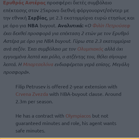
Ερυθρός Αστέρας
προσφέρει διετές συμβόλαιο
επέκτασης στον 25χρονο διεθνή φόργουορντ/σέντερ με
την εθνική
Σερβίας
, με 2.3 εκατομμύρια ευρώ ετησίως και
με όρο για
NBA
buyout.
Αναλυτικά:
«
Ο
Φιλίπ Πετρούσεφ
έχει δεχθεί προσφορά για επέκταση 2 ετών με τον Ερυθρό
Αστέρα με όρο για NBA buyout. Γύρω στα 2.3 εκατομμύρια
ανά σεζόν. Έχει συμβόλαιο με τον
Ολυμπιακός
αλλά όχι
εγγυημένα λεπτά και ρόλο, ο ατζέντης του, θέλει σίγουρα
λεπτά. Η
Μπαρτσελόνα
ενδιαφέρεται γερά επίσης. Μεγάλη
προσφορά
».
Filip Petrusev is offered 2-year extension with
Crvena Zvezda
with NBA-buyout clause. Around
2.3m per season.
He has a contract with
Olympiacos
but not
guaranteed minutes and role, his agent wants
safe minutes.