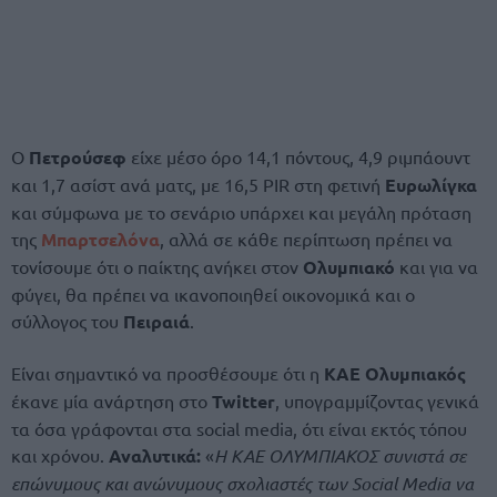
Ο
Πετρούσεφ
είχε μέσο όρο 14,1 πόντους, 4,9 ριμπάουντ
και 1,7 ασίστ ανά ματς, με 16,5 PIR στη φετινή
Ευρωλίγκα
και σύμφωνα με το σενάριο υπάρχει και μεγάλη πρόταση
της
Μπαρτσελόνα
, αλλά σε κάθε περίπτωση πρέπει να
τονίσουμε ότι ο παίκτης ανήκει στον
Ολυμπιακό
και για να
φύγει, θα πρέπει να ικανοποιηθεί οικονομικά και ο
σύλλογος του
Πειραιά
.
Είναι σημαντικό να προσθέσουμε ότι η
ΚΑΕ Ολυμπιακός
έκανε μία ανάρτηση στο
Twitter
, υπογραμμίζοντας γενικά
τα όσα γράφονται στα social media, ότι είναι εκτός τόπου
και χρόνου.
Αναλυτικά:
«
Η ΚΑΕ ΟΛΥΜΠΙΑΚΟΣ συνιστά σε
επώνυμους και ανώνυμους σχολιαστές των Social Media να