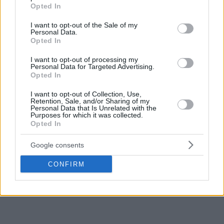
grant or deny consent to Google and its third-party tags to
Opted In
use your data for below specified purposes in below Google
consent section.
I want to opt-out of the Sale of my
Personal Data.
Opted In
I want to opt-out of processing my
Personal Data for Targeted Advertising.
Opted In
I want to opt-out of Collection, Use,
Retention, Sale, and/or Sharing of my
Personal Data that Is Unrelated with the
Purposes for which it was collected.
Barcelona is strongly interested too. Big
Opted In
offer
#kkcz
#EuroLeague
Google consents
— Vuk (@DojeVS)
June 12, 2025
CONFIRM