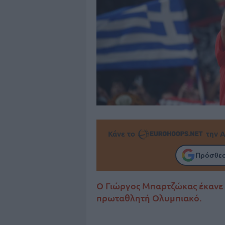
Κάνε το
την Α
Πρόσθεσ
Ο Γιώργος Μπαρτζώκας έκανε τ
πρωταθλητή Ολυμπιακό.