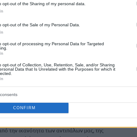
o opt-out of the Sharing of my personal data.
In
κα για Πετρούσεφ: “Έχουμε νέο
o opt-out of the Sale of my Personal Data.
μαι η ομάδα»”
In
οι. Μόνο υπερόπτες δεν είμαστε. Μέσα μας
to opt-out of processing my Personal Data for Targeted
υ οι προσδοκίες ήταν τεράστιες -γιατί ήμασταν
ing.
In
ονική περίοδο, όλοι μάς θεωρούσαν το
με ότι θα έπρεπε να γίνει υπέρβαση για να
o opt-out of Collection, Use, Retention, Sale, and/or Sharing
ersonal Data that Is Unrelated with the Purposes for which it
 σε καλή κατάσταση εκείνη την εποχή λόγω
lected.
In
consents
ει ποτέ να είσαι υπερόπτης, γιατί όλα
αι οι αντίπαλοι είναι πολύ ικανοί πάντα -είναι
CONFIRM
ης Ευρώπης. Και συχνά η πίεση που έχεις ως
τερο από το να πας ως αουτσάιντερ. Αυτό
από την ικανότητα των αντιπάλων μας, της