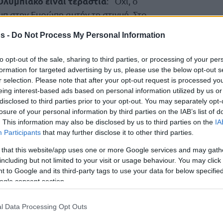
 Ολυμπιακό είναι τεράστια
: “Όχι, ο
μπ στην Ευρώπη αυτήν τη στιγμή. Στο
ουσία είναι FC Barcelona, δηλαδή Φούτμπολ
s -
Do Not Process My Personal Information
ρεται, αυτό γράφει και στο σήμα. Είναι ένας
υμπιακός είναι ένας σύλλογος με άλλη
to opt-out of the sale, sharing to third parties, or processing of your per
άλλη στο μπάσκετ. Η Μπαρτσελόνα στην
formation for targeted advertising by us, please use the below opt-out s
r selection. Please note that after your opt-out request is processed y
ιρικό κλαμπ. Στο μπάσκετ ο Ολυμπιακός δεν
eing interest-based ads based on personal information utilized by us or
μία ευρωπαϊκή ομάδα».
disclosed to third parties prior to your opt-out. You may separately opt-
losure of your personal information by third parties on the IAB’s list of
αποδεκατισμένοι στο Final
. This information may also be disclosed by us to third parties on the
IA
Four”
Participants
that may further disclose it to other third parties.
 that this website/app uses one or more Google services and may gath
ηκε αν ο Ολυμπιακός πήγε με αλαζονεία
including but not limited to your visit or usage behaviour. You may click 
 to Google and its third-party tags to use your data for below specifi
μπι
: “Σε καμία περίπτωση. Εμείς είχαμε ένα
ogle consent section.
ν το Final Four, στο οποίο μετρούσαμε επτά
υσία πλήρεις, ήμασταν τελείως εκτός φόρμας
l Data Processing Opt Outs
ατί επτά παίκτες μας έκαναν ενέσεις, δεν