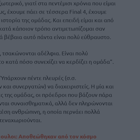
ωτερικό, γιατί στα πεντέμισι χρόνια που είμαι
ς, έχουμε πάει σε τέσσερα Final 4, έχουμε
στορία της ομάδας. Και επειδή είμαι και από
 κατά κάποιον τρόπο αντιμετωπίζομαι σαν
ά βέβαια αυτό πάντα είναι πολύ εύθραυστο.
, τσακώνονται αδέλφια. Είναι πολύ
το κατά πόσο συνεχίζει να κερδίζει η ομάδα”.
 “Υπάρχουν πέντε πλευρές (σ.σ.
αι συνεργατών) να διαχειριστείς. Η μία και
τες της ομάδας, οι πρόεδροι που βάζουν πάρα
νται συναισθηματικά, αλλά δεν πληρώνονται
σχέση ανθρώπινη, η οποία περνάει πολλά
στεναχωριούνται.
ουλοι: Αποθεώθηκαν από τον κόσμο