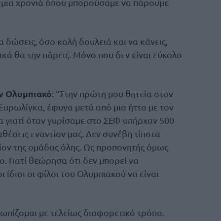
 μια χρονιά όπου μπορούσαμε να πάρουμε
α δώσεις, όσο καλή δουλειά και να κάνεις,
λικά θα την πάρεις. Μόνο που δεν είναι εύκολο
ον Ολυμπιακό
: “Στην πρώτη μου θητεία στον
Ευρωλίγκα, έφυγα μετά από μια ήττα με τον
γα γιατί όταν γυρίσαμε στο ΣΕΦ υπήρχαν 500
αθέσεις εναντίον μας. Δεν συνέβη τίποτα
τίον της ομάδας όλης. Ως προπονητής όμως
. Γιατί θεώρησα ότι δεν μπορεί να
 ίδιοι οι φίλοι του Ολυμπιακού να είναι
τωπίζομαι με τελείως διαφορετικό τρόπο.