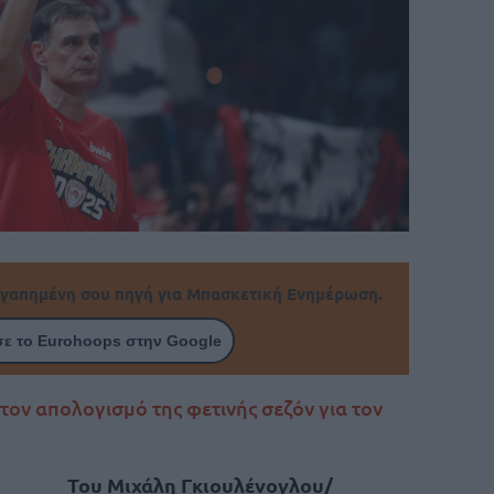
γαπημένη σου πηγή για Μπασκετική Ενημέρωση.
ε το Eurohoops στην Google
ον απολογισμό της φετινής σεζόν για τον
Του Μιχάλη Γκιουλένογλου/