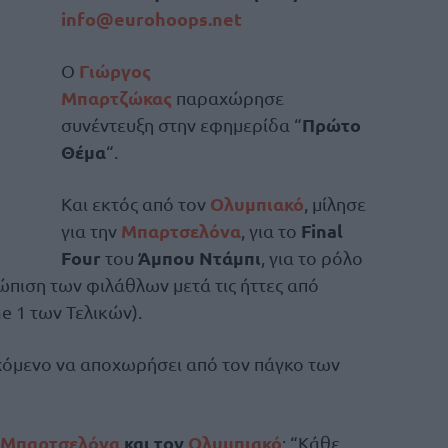
info@eurohoops.net
Γιώργος
Ο
Μπαρτζώκας
παραχώρησε
Πρώτο
συνέντευξη στην εφημερίδα “
Θέμα
“.
Ολυμπιακό
Και εκτός από τον
, μίλησε
Μπαρτσελόνα
Final
για την
, για το
Four
Άμπου Ντάμπι
του
, για το ρόλο
τώπιση των φιλάθλων μετά τις ήττες από
 1 των Τελικών).
χόμενο να αποχωρήσει από τον πάγκο των
Μπαρτσελόνα
και τον
Ολυμπιακό
: “Κάθε