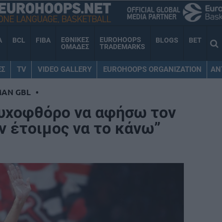
ΕΘΝΙΚΕΣ
EUROHOOPS
A
BCL
FIBA
BLOGS
BET
ΟΜΑΔΕΣ
TRADEMARKS
ΕΣ
TV
VIDEO GALLERY
EUROHOOPS ORGANIZATION
AN
MAN GBL
•
υχοφθόρο να αφήσω τον
ν έτοιμος να το κάνω”