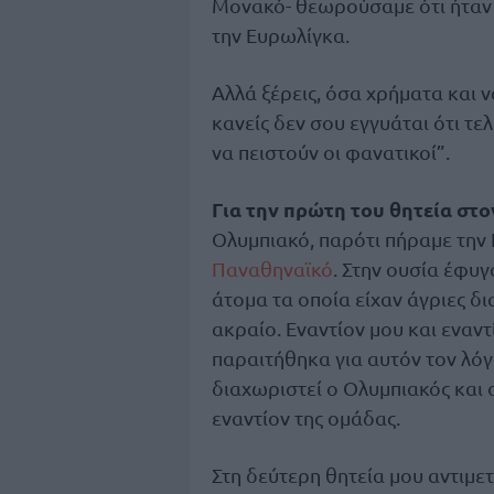
Μονακό- θεωρούσαμε ότι ήταν
την Ευρωλίγκα.
Αλλά ξέρεις, όσα χρήματα και ν
κανείς δεν σου εγγυάται ότι τε
να πειστούν οι φανατικοί”.
Για την πρώτη του θητεία στ
Ολυμπιακό, παρότι πήραμε την 
Παναθηναϊκό
. Στην ουσία έφυ
άτομα τα οποία είχαν άγριες δι
ακραίο. Εναντίον μου και εναν
παραιτήθηκα για αυτόν τον λόγο
διαχωριστεί ο Ολυμπιακός και οι
εναντίον της ομάδας.
Στη δεύτερη θητεία μου αντιμε