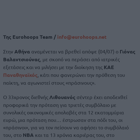
Της
Eurohoops Team /
info@eurohoops.net
Στην
Αθήνα
αναμένεται να βρεθεί απόψε (04/07) ο
Γιόνας
Βαλαντσιούνας
, με σκοπό να περάσει από ιατρικές
εξετάσεις και να μιλήσει με την διοίκηση της
ΚΑΕ
Παναθηναϊκός
, κάτι που φανερώνει την πρόθεση του
παίκτη, να αγωνιστεί στους «πράσινους».
Ο 33χρονος διεθνής
Λιθουανός
σέντερ έχει αποδεχθεί
προφορικά την πρόταση για τριετές συμβόλαιο με
συνολικές οικονομικές απολαβές στα 12 εκατομμύρια
ευρώ, μια πρόταση που… έστρωσαν στα πόδι του, οι
«πράσινοι», για να τον πείσουν να αφήσει το συμβόλαιό
του, στο
NBA
και τα 13 χρόνια καριέρας του, στο