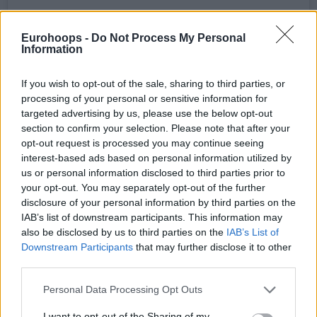
Eurohoops -
Do Not Process My Personal
Information
If you wish to opt-out of the sale, sharing to third parties, or
processing of your personal or sensitive information for
targeted advertising by us, please use the below opt-out
section to confirm your selection. Please note that after your
opt-out request is processed you may continue seeing
A post shared by Eurohoops Greece (@eurohoops_greece)
interest-based ads based on personal information utilized by
us or personal information disclosed to third parties prior to
your opt-out. You may separately opt-out of the further
disclosure of your personal information by third parties on the
IAB’s list of downstream participants. This information may
also be disclosed by us to third parties on the
IAB’s List of
Downstream Participants
that may further disclose it to other
third parties.
Please note that this website/app uses one or more Google
Personal Data Processing Opt Outs
services and may gather and store information including but
not limited to your visit or usage behaviour. You may click to
I want to opt-out of the Sharing of my