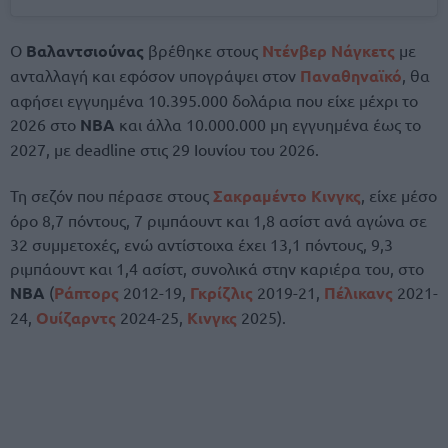
Ο
Βαλαντσιούνας
βρέθηκε στους
Ντένβερ Νάγκετς
με
ανταλλαγή και εφόσον υπογράψει στον
Παναθηναϊκό
, θα
αφήσει εγγυημένα 10.395.000 δολάρια που είχε μέχρι το
2026 στο
ΝΒΑ
και άλλα 10.000.000 μη εγγυημένα έως το
2027, με deadline στις 29 Ιουνίου του 2026.
Τη σεζόν που πέρασε στους
Σακραμέντο Κινγκς
, είχε μέσο
όρο 8,7 πόντους, 7 ριμπάουντ και 1,8 ασίστ ανά αγώνα σε
32 συμμετοχές, ενώ αντίστοιχα έχει 13,1 πόντους, 9,3
ριμπάουντ και 1,4 ασίστ, συνολικά στην καριέρα του, στο
NBA
(
Ράπτορς
2012-19,
Γκρίζλις
2019-21,
Πέλικανς
2021-
24,
Ουίζαρντς
2024-25,
Κινγκς
2025).