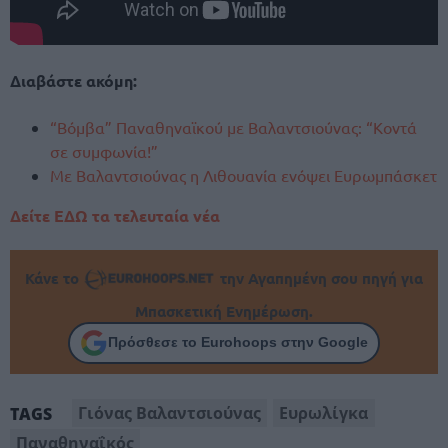
Διαβάστε ακόμη:
“Βόμβα” Παναθηναϊκού με Βαλαντσιούνας: “Κοντά
σε συμφωνία!”
Με Βαλαντσιούνας η Λιθουανία ενόψει Ευρωμπάσκετ
Δείτε ΕΔΩ τα τελευταία νέα
Κάνε το
την Αγαπημένη σου πηγή για
Μπασκετική Ενημέρωση.
Πρόσθεσε το Eurohoops στην Google
Γιόνας Βαλαντσιούνας
Ευρωλίγκα
TAGS
Παναθηναΐκός