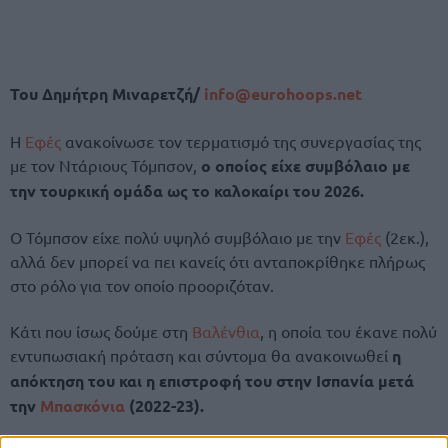
Του Δημήτρη Μιναρετζή/
info@eurohoops.net
Η
Εφές
ανακοίνωσε τον τερματισμό της συνεργασίας της
με τον Ντάριους Τόμπσον,
ο οποίος είχε συμβόλαιο με
την τουρκική ομάδα ως το καλοκαίρι του 2026.
Ο Τόμπσον είχε πολύ υψηλό συμβόλαιο με την
Εφές
(2εκ.),
αλλά δεν μπορεί να πει κανείς ότι ανταποκρίθηκε πλήρως
στο ρόλο για τον οποίο προοριζόταν.
Κάτι που ίσως δούμε στη
Βαλένθια
, η οποία του έκανε πολύ
εντυπωσιακή πρόταση και σύντομα θα ανακοινωθεί
η
απόκτηση του και η επιστροφή του στην Ισπανία μετά
την
Μπασκόνια
(2022-23).