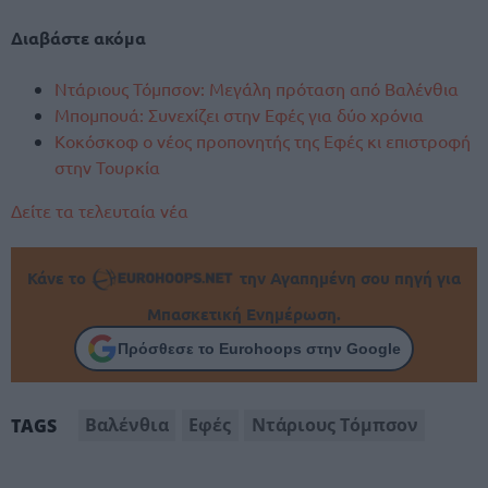
Διαβάστε ακόμα
Ντάριους Τόμπσον: Μεγάλη πρόταση από Βαλένθια
Μπομπουά: Συνεχίζει στην Εφές για δύο χρόνια
Κοκόσκοφ ο νέος προπονητής της Εφές κι επιστροφή
στην Τουρκία
Δείτε τα τελευταία νέα
Κάνε το
την Αγαπημένη σου πηγή για
Μπασκετική Ενημέρωση.
Πρόσθεσε το Eurohoops στην Google
Βαλένθια
Εφές
Ντάριους Τόμπσον
TAGS