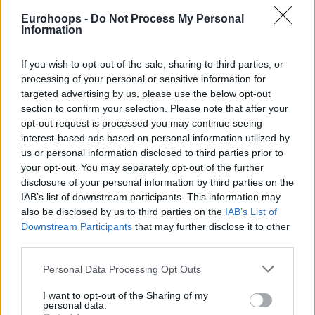
Oyuncumuz Darius Thompson ile olan
Eurohoops -
Do Not Process My Personal
sözleşmemizi karşılıklı olarak feshetmiş
Information
bulunuyoruz.
If you wish to opt-out of the sale, sharing to third parties, or
Kendisine formamız altında vermiş olduğu
processing of your personal or sensitive information for
mücadele için teşekkür eder, bundan sonraki
targeted advertising by us, please use the below opt-out
kariyerinde başarılar dileriz.
section to confirm your selection. Please note that after your
opt-out request is processed you may continue seeing
interest-based ads based on personal information utilized by
us or personal information disclosed to third parties prior to
your opt-out. You may separately opt-out of the further
disclosure of your personal information by third parties on the
IAB’s list of downstream participants. This information may
also be disclosed by us to third parties on the
IAB’s List of
Downstream Participants
that may further disclose it to other
third parties.
Please note that this website/app uses one or more Google
Personal Data Processing Opt Outs
services and may gather and store information including but
not limited to your visit or usage behaviour. You may click to
I want to opt-out of the Sharing of my
personal data.
grant or deny consent to Google and its third-party tags to