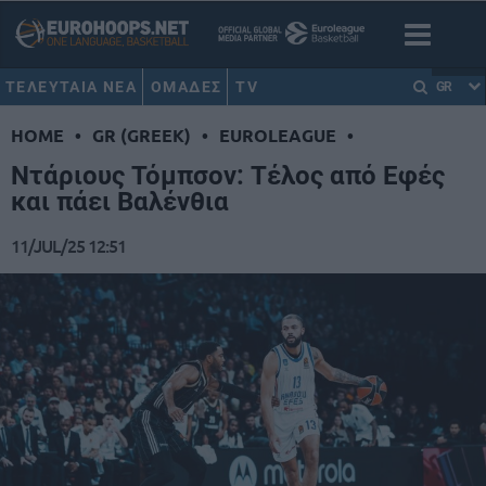
ΤΕΛΕΥΤΑΙΑ ΝΕΑ
ΟΜΑΔΕΣ
TV
GR
HOME
•
GR (GREEK)
•
EUROLEAGUE
•
Ντάριους Τόμπσον: Τέλος από Εφές
και πάει Βαλένθια
11/JUL/25 12:51