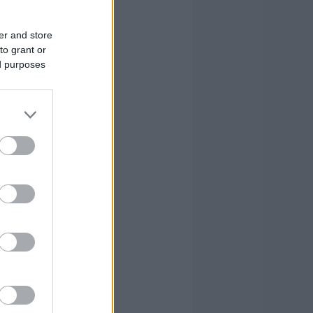
er and store
to grant or
ed purposes