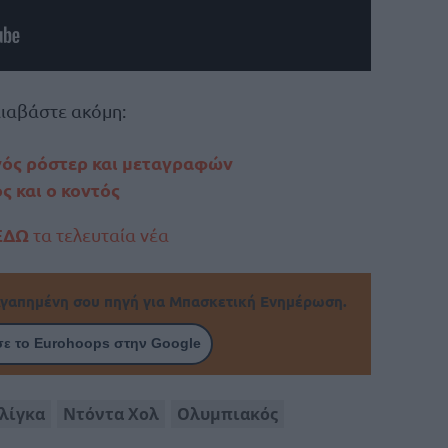
ιαβάστε ακόμη:
γός ρόστερ και μεταγραφών
ς και ο κοντός
ΕΔΩ
τα τελευταία νέα
γαπημένη σου πηγή για Μπασκετική Ενημέρωση.
ε το Eurohoops στην Google
λίγκα
Ντόντα Χολ
Ολυμπιακός