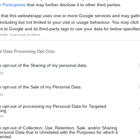
Participants
that may further disclose it to other third parties.
onia
and
Olympiacos
: Donta Hall moves
 that this website/app uses one or more Google services and may gath
including but not limited to your visit or usage behaviour. You may click 
 three year contract.
 to Google and its third-party tags to use your data for below specifi
ogle consent section.
nd
@EurohoopsES
l Data Processing Opt Outs
as)
July 17, 2025
o opt-out of the Sharing of my personal data.
κάτος από το 2021
In
o opt-out of the Sale of my Personal Data.
άτοικος Ευρώπης από το 2021, όταν
In
21-24), για να ακολουθήσει το ταξίδι στη
ριμπάουντ και 1,1 κοψίματα σε 22 λεπτά την
to opt-out of processing my Personal Data for Targeted
ing.
κα (14η θέση) με 7,3 πόντους και 4,9
In
ρα) και με το
υψηλότερο ποσοστό ευστοχίας
o opt-out of Collection, Use, Retention, Sale, and/or Sharing
ονιά στην ACB (προημιτελική φάση) τον βρήκε
ersonal Data that Is Unrelated with the Purposes for which it
lected.
άουντ και 1,1 κοψίματα σε 21 λεπτά.