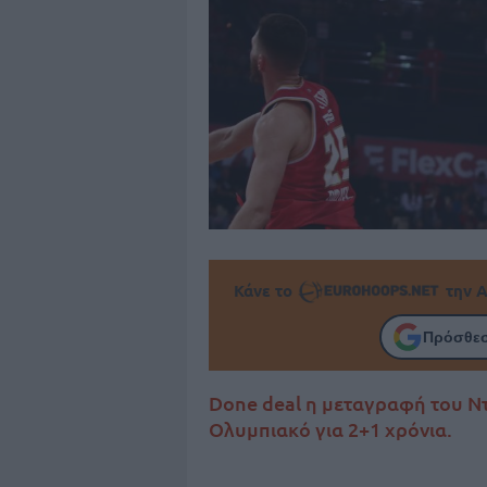
Κάνε το
την Α
Πρόσθεσ
Done deal η μεταγραφή του Ν
Ολυμπιακό για 2+1 χρόνια.