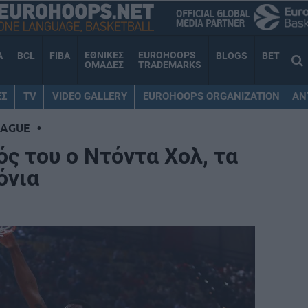
ΕΘΝΙΚΕΣ
EUROHOOPS
A
BCL
FIBA
BLOGS
BET
ΟΜΑΔΕΣ
TRADEMARKS
ΕΣ
TV
VIDEO GALLERY
EUROHOOPS ORGANIZATION
AN
EAGUE
•
ς του ο Ντόντα Χολ, τα
όνια