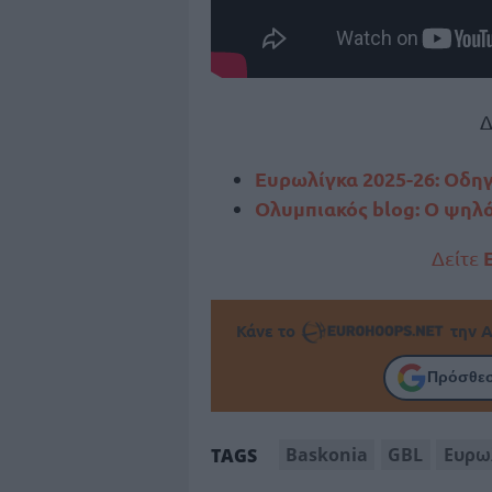
Δ
Ευρωλίγκα 2025-26: Οδη
Ολυμπιακός blog: Ο ψηλό
Δείτε
Κάνε το
την Α
Πρόσθεσ
Baskonia
GBL
Ευρω
TAGS