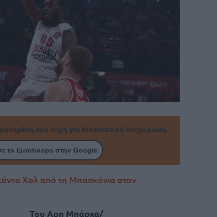
γαπημένη σου πηγή για Μπασκετική Ενημέρωση.
ε το Eurohoops στην Google
τόντα Χολ από τη Μπασκόνια στον
Του Aρη Μπάρκα/