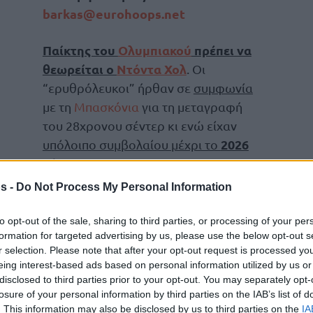
barkas@eurohoops.net
Παίκτης του
Ολυμπιακού
πρέπει να
θεωρείται ο
Ντόντα Χολ
. Οι
“ερυθρόλευκοι” ήρθαν σε
συμφωνία
με τη
Μπασκόνια
για τη μεταγραφή
του 28χρονου σέντερ κι ενώ είχαν
2026
υπόλοιπο συμβολαίου μέχρι το
NBA out
μόνο με
.
s -
Do Not Process My Personal Information
φυρί τον Αμερικανό – κάτοχο κι αζερικού
κινήθηκε αναλόγως και με επιτυχία.
to opt-out of the sale, sharing to third parties, or processing of your per
formation for targeted advertising by us, please use the below opt-out s
r selection. Please note that after your opt-out request is processed y
 του παίκτη, οι διαπραγματεύσεις των δύο
eing interest-based ads based on personal information utilized by us or
ή πώλησης αρκετά πιο χαμηλά από την
disclosed to third parties prior to your opt-out. You may separately opt-
€600.000
ις
, ενώ ο ίδιος θα έχει λαμβάνειν
losure of your personal information by third parties on the IAB’s list of
. This information may also be disclosed by us to third parties on the
IA