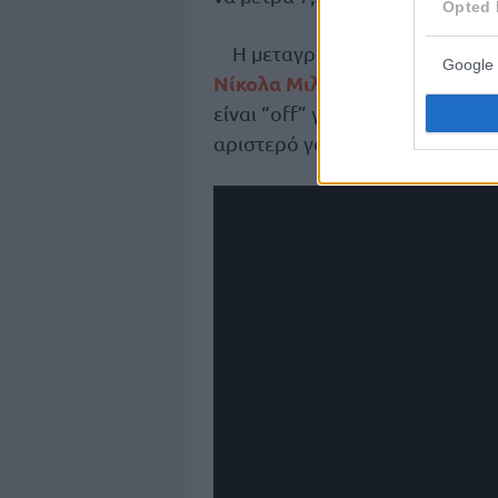
Opted 
Η μεταγραφή του έρχεται να 
Google 
Νίκολα Μιλουτίνοφ
Κώστ
κι ο
είναι “off” για όλη τη νέα χρον
αριστερό γόνατο (6/6).