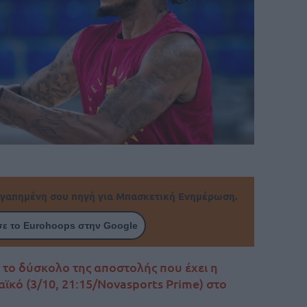
γαπημένη σου πηγή για Μπασκετική Ενημέρωση.
ε το Eurohoops στην Google
το δύσκολο της αποστολής που έχει η
κό (3/10, 21:15/Novasports Prime) στο