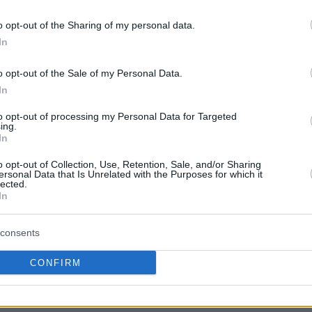
ακός στην πρεμιέρα (23π. με 8/13 σουτ,
o opt-out of the Sharing of my personal data.
4:50), αλλά όχι αρκετός.
In
: “Ξεχωρίζει ο Ναν”
o opt-out of the Sale of my Personal Data.
In
άν Πενιαρόγια
, δεν περιμένει τίποτα
to opt-out of processing my Personal Data for Targeted
ing.
In
ούς παίκτες κι έναν ηγέτη που ξεχωρίζει, τον
o opt-out of Collection, Use, Retention, Sale, and/or Sharing
ersonal Data that Is Unrelated with the Purposes for which it
ός:
“Πρέπει να κάνουμε πολύ καλύτερη δουλειά
lected.
 ανταγωνιστικοί. Η νίκη απαιτεί να είμαστε
In
πί 40 λεπτά”.
consents
ιαβάστε ακόμη:
CONFIRM
ό τη… σύνταξη με συμβόλαιο “Exhibit 10”