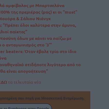
λά αμφίβολος με Μπαρτσελόνα
00% της πρεμιέρας (μας) κι οι “must”
 Νουόρα & Σάλιου Νιάνγκ
 “Πρέπει όλοι καλύτερα στην άμυνα,
λιοί παίκτες”
τοσύνη όλων με κάνει να παίζω με
 ο ανταγωνισμός στο ‘3’”
er beaters: Όταν έβαλε τρία στο ίδιο
όνα
Παναθηναϊκό οτιδήποτε λιγότερο από το
θα είναι απογοήτευση”
ΕΔΩ
τα τελευταία νέα
γαπημένη σου πηγή για Μπασκετική Ενημέρωση.
ε το Eurohoops στην Google