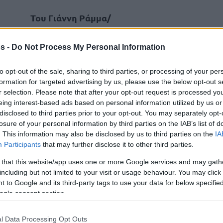
Του Γιάννη Ράμμα/
irammas@eurohoops.net
s -
Do Not Process My Personal Information
Η
Μπαρτσελόνα
ηττήθηκε από τη
103-87
Χάποελ Τελ Αβίβ (
) στην
to opt-out of the sale, sharing to third parties, or processing of your per
formation for targeted advertising by us, please use the below opt-out s
πρεμιέρα της Ευρωλίγκας (30/9) κι η
r selection. Please note that after your opt-out request is processed y
δεύτερη αγωνιστική τη θέλει από τη
eing interest-based ads based on personal information utilized by us or
Σόφια στην Αθήνα ως αντίπαλο του
disclosed to third parties prior to your opt-out. You may separately opt-
Ουίλ Κλάιμπερν
Παναθηνακού. Ο
losure of your personal information by third parties on the IAB’s list of
. This information may also be disclosed by us to third parties on the
IA
ξέρει τι περιμένει τον ίδιο και την
Participants
that may further disclose it to other third parties.
 that this website/app uses one or more Google services and may gath
including but not limited to your visit or usage behaviour. You may click 
ό μας, να μην ακολουθήσουμε το δικό τους.
 to Google and its third-party tags to use your data for below specifi
ίρνει φωτιά η εξέδρα, οπότε δεν πρέπει να
ogle consent section.
ς επηρεάσει. Πρέπει να έχουμε συγκέντρωση
ιού”,
είπε ο 35χρονος Αμερικανός σμολ
l Data Processing Opt Outs