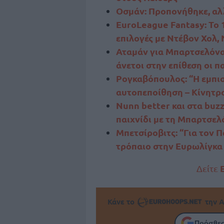
Οσμάν: Προπονήθηκε, αλ
EuroLeague Fantasy: Το 1
επιλογές με Ντέβον Χολ,
Αταμάν για Μπαρτσελόνα:
άνετοι στην επίθεση οι πα
Ρογκαβόπουλος: “Η εμπισ
αυτοπεποίθηση – Κίνητρο
Nunn better και στα buzz
παιχνίδι με τη Μπαρτσελ
Μπετσίροβιτς: “Για τον 
τρόπαιο στην Ευρωλίγκα 
Δείτε
Κάνε το
την Α
Πρόσθεσ