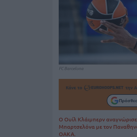
FC Barcelona
Κάνε το
την Α
Πρόσθεσ
Ο Ουίλ Κλάιμπερν αναγνώρισε 
Μπαρτσελόνα με τον Παναθηναϊ
ΟΑΚΑ.