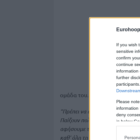
Eurohoop
If you wish 
sensitive in
confirm you
continue se
information 
further disc
participants
Downstream 
ομάδα του.
Please note
information 
“Πρέπει να επιβάλλουμε το ρυθμ
deny consent
Παίζουν πολύ πιο σκληρά όταν πα
in below Go
αφήσουμε την ατμόσφαιρα να μα
καθ’ όλη τη διάρκεια του παιχνιδ
Persona