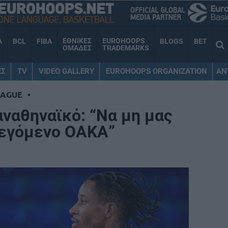
ΕΘΝΙΚΕΣ
EUROHOOPS
A
BCL
FIBA
BLOGS
BET
ΟΜΑΔΕΣ
TRADEMARKS
ΕΣ
TV
VIDEO GALLERY
EUROHOOPS ORGANIZATION
AN
EAGUE
•
αναθηναϊκό: “Να μη μας
λεγόμενο ΟΑΚΑ”