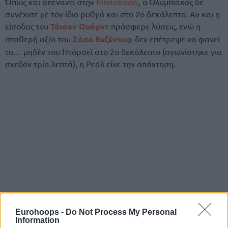
Όπως και απέναντι στην
Μπασκόνια
, ο Ολυμπιακός δε
συνέχισε με τον ίδιο ρυθμό και στο 2ο δεκάλεπτο. Αν και η
είσοδος του
Τάισον Ουόρντ
πρόσφερε λύσεις, ενώ η
σταθερή αξία του
Σάσα Βεζένκοφ
δεν επέτρεψε να φανεί
το… μηδέν του Ντόρσεϊ στο 2ο δεκάλεπτο (αγωνίστηκε για
σχεδόν τρία λεπτά), η Ρεάλ είχε την απάντηση.
Eurohoops -
Do Not Process My Personal
Information