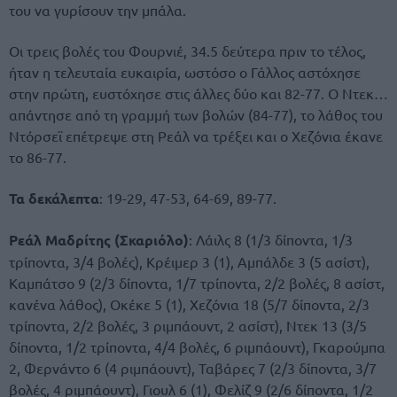
του να γυρίσουν την μπάλα.
Οι τρεις βολές του Φουρνιέ, 34.5 δεύτερα πριν το τέλος,
ήταν η τελευταία ευκαιρία, ωστόσο ο Γάλλος αστόχησε
στην πρώτη, ευστόχησε στις άλλες δύο και 82-77. Ο Ντεκ…
απάντησε από τη γραμμή των βολών (84-77), το λάθος του
Ντόρσεϊ επέτρεψε στη Ρεάλ να τρέξει και ο Χεζόνια έκανε
το 86-77.
Τα δεκάλεπτα
: 19-29, 47-53, 64-69, 89-77.
Ρεάλ Μαδρίτης (Σκαριόλο)
: Λάιλς 8 (1/3 δίποντα, 1/3
τρίποντα, 3/4 βολές), Κρέιμερ 3 (1), Αμπάλδε 3 (5 ασίστ),
Καμπάτσο 9 (2/3 δίποντα, 1/7 τρίποντα, 2/2 βολές, 8 ασίστ,
κανένα λάθος), Οκέκε 5 (1), Χεζόνια 18 (5/7 δίποντα, 2/3
τρίποντα, 2/2 βολές, 3 ριμπάουντ, 2 ασίστ), Ντεκ 13 (3/5
δίποντα, 1/2 τρίποντα, 4/4 βολές, 6 ριμπάουντ), Γκαρούμπα
2, Φερνάντο 6 (4 ριμπάουντ), Ταβάρες 7 (2/3 δίποντα, 3/7
βολές, 4 ριμπάουντ), Γιουλ 6 (1), Φελίζ 9 (2/6 δίποντα, 1/2