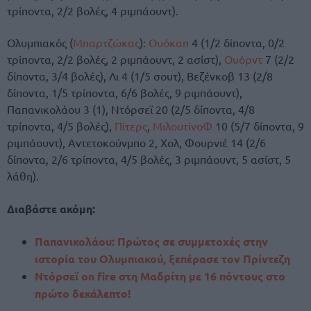
τρίποντα, 2/2 βολές, 4 ριμπάουντ).
Ολυμπιακός (
Μπαρτζώκας
):
Ουόκαπ
4 (1/2 δίποντα, 0/2
τρίποντα, 2/2 βολές, 2 ριμπάουντ, 2 ασίστ),
Ουόρντ
7 (2/2
δίποντα, 3/4 βολές), Λι 4 (1/5 σουτ), Βεζένκοβ 13 (2/8
δίποντα, 1/5 τρίποντα, 6/6 βολές, 9 ριμπάουντ),
Παπανικολάου 3 (1), Ντόρσεϊ 20 (2/5 δίποντα, 4/8
τρίποντα, 4/5 βολές),
Πίτερς
,
ΜιλουτίνοΦ
10 (5/7 δίποντα, 9
ριμπάουντ), Αντετοκούνμπο 2, Χολ, Φουρνιέ 14 (2/6
δίποντα, 2/6 τρίποντα, 4/5 βολές, 3 ριμπάουντ, 5 ασίστ, 5
λάθη).
Διαβάστε ακόμη:
Παπανικολάου: Πρώτος σε συμμετοχές στην
ιστορία του Ολυμπιακού, ξεπέρασε τον Πρίντεζη
Ντόρσεϊ on fire στη Μαδρίτη με 16 πόντους στο
πρώτο δεκάλεπτο!