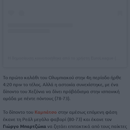
Η δημοσίευση κοινοποιήθηκε από το χρήστη EuroLeague (@euroleague)
Το πρώτο καλάθι του Ολυμπιακού στην 4η περίοδο ήρθε
4:20 πριν το τέλος. Αλλά η αστοχία συνεχίστηκε, με ένα
δίποντο του Χεζόνια να δίνει πρόβάδισμα στην ισπανική
ομάδα με πέντε πόντους (78-73).
Το δίποντο του
Καμπάτσο
στην αμέσως επόμενη φάση
έκανε τη Ρεάλ μεγάλο φαβορί (80-73) και έκανε τον
Γιώργο Μπαρτζώκα
να ζητάει επιτακτικά από τους παίκτες