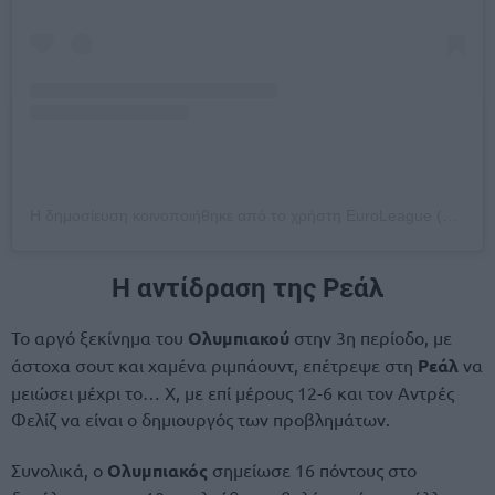
Η δημοσίευση κοινοποιήθηκε από το χρήστη EuroLeague (@euroleague)
H αντίδραση της Ρεάλ
Το αργό ξεκίνημα του
Ολυμπιακού
στην 3η περίοδο, με
άστοχα σουτ και χαμένα ριμπάουντ, επέτρεψε στη
Ρεάλ
να
μειώσει μέχρι το… Χ, με επί μέρους 12-6 και τον Αντρές
Φελίζ να είναι ο δημιουργός των προβλημάτων.
Συνολικά, ο
Ολυμπιακός
σημείωσε 16 πόντους στο