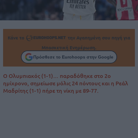
Κάνε το
την Αγαπημένη σου πηγή για
Μπασκετική Ενημέρωση.
Πρόσθεσε το Eurohoops στην Google
Ο Ολυμπιακός (1-1)… παραδόθηκε στο 2ο
ημίχρονο, σημείωσε μόλις 24 πόντους και η Ρεάλ
Μαδρίτης (1-1) πήρε τη νίκη με 89-77.