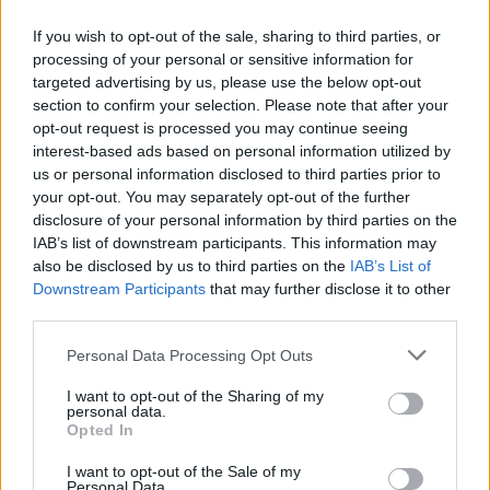
If you wish to opt-out of the sale, sharing to third parties, or
processing of your personal or sensitive information for
targeted advertising by us, please use the below opt-out
section to confirm your selection. Please note that after your
opt-out request is processed you may continue seeing
interest-based ads based on personal information utilized by
us or personal information disclosed to third parties prior to
your opt-out. You may separately opt-out of the further
disclosure of your personal information by third parties on the
IAB’s list of downstream participants. This information may
also be disclosed by us to third parties on the
IAB’s List of
Downstream Participants
that may further disclose it to other
third parties.
Please note that this website/app uses one or more Google
Personal Data Processing Opt Outs
services and may gather and store information including but
not limited to your visit or usage behaviour. You may click to
I want to opt-out of the Sharing of my
personal data.
grant or deny consent to Google and its third-party tags to
Opted In
Βρήκε πιο εύκολα το δρόμο προς το καλάθι της ελληνικής
use your data for below specified purposes in below Google
ομάδας, αρχικά με εκφραστή τον Μάριο Χεζόνια και στη
consent section.
I want to opt-out of the Sale of my
συνέχεια με την… έκπληξη του Τσούμα Οκέκε (5π.).
Personal Data.