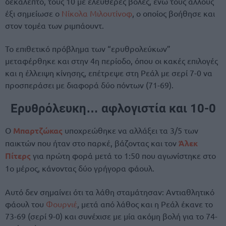
δεκάλεπτο, τους 10 με ελεύθερες βολές, ενώ τους άλλους
έξι σημείωσε ο
Νίκολα Μιλουτίνοφ
, ο οποίος βοήθησε και
στον τομέα των ριμπάουντ.
To επιθετικό πρόβλημα των “ερυθρολεύκων”
μεταφέρθηκε και στην 4η περίοδο, όπου οι κακές επιλογές
και η έλλειψη κίνησης, επέτρεψε στη Ρεάλ με σερί 7-0 να
προσπεράσει με διαφορά δύο πόντων (71-69).
Ερυθρόλευκη… αφλογιστία και 10-0
Ο
Μπαρτζώκας
υποχρεώθηκε να αλλάξει τα 3/5 των
παικτών που ήταν στο παρκέ, βάζοντας και τον
Άλεκ
Πίτερς
για πρώτη φορά μετά το 1:50 που αγωνίστηκε στο
1ο μέρος, κάνοντας δύο γρήγορα φάουλ.
Αυτό δεν σημαίνει ότι τα λάθη σταμάτησαν: Αντιαθλητικό
φάουλ του
Φουρνιέ
, μετά από λάθος και η Ρεάλ έκανε το
73-69 (σερί 9-0) και συνέχισε με μία ακόμη βολή για το 74-