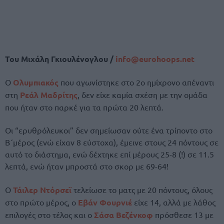
Του Μιχάλη Γκιουλένογλου /
info@
eurohoops.
net
Ο
Ολυμπιακός
που αγωνίστηκε στο 2ο ημίχρονο απέναντι
στη
Ρεάλ Μαδρίτης
, δεν είχε καμία σχέση με την ομάδα
που ήταν στο παρκέ για τα πρώτα 20 λεπτά.
Οι “ερυθρόλευκοι” δεν σημείωσαν ούτε ένα τρίποντο στο
Β΄μέρος (ενώ είχαν 8 εύστοχα), έμεινε στους 24 πόντους σε
αυτό το διάστημα, ενώ δέχτηκε επί μέρους 25-8 (!) σε 11.5
λεπτά, ενώ ήταν μπροστά στο σκορ με 69-64!
Ο
Τάιλερ Ντόρσεϊ
τελείωσε το ματς με 20 πόντους, όλους
στο πρώτο μέρος, ο
Εβάν Φουρνιέ
είχε 14, αλλά με λάθος
επιλογές στο τέλος και ο
Σάσα Βεζένκοφ
πρόσθεσε 13 με