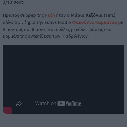
3/13 σουτ!
Πρώτος σκόρερ της
Ρεάλ
ήταν ο
Μάριο Χεζόνια
(18π.),
αλλά τη… ζημιά την έκανε (και) ο
Φακούντο Καμπάτσο
με
9 πόντους και 8 ασίστ και πολλές μεγάλες φάσεις στο
κομμάτι της αντεπίθεση των Μαδριλένων.