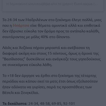
Η δημοσίευση κοινοποιήθηκε από το χρήστη EuroLeague (@euroleague)
Το 24-34 των Μαδριλένων στο ξεκίνημα έλεγε πολλά, μιας
που η
Μπάρτσα
είχε θέματα αμυντικά αλλά και επιθετικά
δεν έβρισκε εύκολα τον δρόμο προς το αντίπαλο καλάθι,
σουτάροντας με μόλις 40% στο δίποντο.
Λάιλς και Χεζόνια πήραν μπροστά και ανέβασαν τη
διαφορά ακόμη και στους 15 πόντους, όμως η άμυνα της
“Βασίλισσας” δυσκόλευε και ανάγκαζε τους γηπεδούχους
σε συνεχόμενα εύκολα λάθη.
Το +18 δεν άργησε να έρθει στο ξεκίνημα της τέταρτης
περιόδου και κάπου εκεί το ματς έτσι όπως εξελισσόταν
ήταν αδύνατο να γυρίσει, παρά τις προσπάθειες των
Βέσελι και Σενγκέλια.
Τα δεκάλεπτα
: 24-34, 48-58, 69-85, 92-101