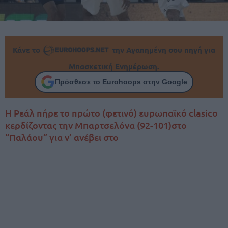
Κάνε το
την Αγαπημένη σου πηγή για
Μπασκετική Ενημέρωση.
Πρόσθεσε το Eurohoops στην Google
Η Ρεάλ πήρε το πρώτο (φετινό) ευρωπαϊκό clasico
κερδίζοντας την Μπαρτσελόνα (92-101)στο
“Παλάου” για ν’ ανέβει στο