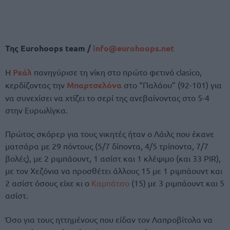
Της Eurohoops team /
info@eurohoops.net
Η
Ρεάλ
πανηγύρισε τη νίκη στο πρώτο φετινό clasico,
κερδίζοντας την
Μπαρτσελόνα
στο “Παλάου” (92-101) για
να συνεχίσει να χτίζει το σερί της ανεβαίνοντας στο 5-4
στην Ευρωλίγκα.
Πρώτος σκόρερ για τους νικητές ήταν ο Λάιλς που έκανε
ματσάρα με 29 πόντους (5/7 δίποντα, 4/5 τρίποντα, 7/7
βολές), με 2 ριμπάουντ, 1 ασίστ και 1 κλέψιμο (και 33 PIR),
με τον Χεζόνια να προσθέτει άλλους 15 με 1 ριμπάουντ και
2 ασίστ όσους είχε κι ο
Καμπάτσο
(15) με 3 ριμπάουντ και 5
ασίστ.
Όσο για τους ηττημένους που είδαν τον Λαπροβίτολα να