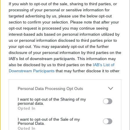
If you wish to opt-out of the sale, sharing to third parties, or
processing of your personal or sensitive information for
targeted advertising by us, please use the below opt-out
section to confirm your selection. Please note that after your
opt-out request is processed you may continue seeing
interest-based ads based on personal information utilized by
us or personal information disclosed to third parties prior to
your opt-out. You may separately opt-out of the further
disclosure of your personal information by third parties on the
IAB’s list of downstream participants. This information may
also be disclosed by us to third parties on the
IAB’s List of
Downstream Participants
that may further disclose it to other
third parties.
Please note that this website/app uses one or more Google
Personal Data Processing Opt Outs
services and may gather and store information including but
not limited to your visit or usage behaviour. You may click to
I want to opt-out of the Sharing of my
personal data.
grant or deny consent to Google and its third-party tags to
Opted In
use your data for below specified purposes in below Google
consent section.
I want to opt-out of the Sale of my
Personal Data.
Όσο για τη φάση του αγώνα; Ο Οκέκε που το…
Opted In