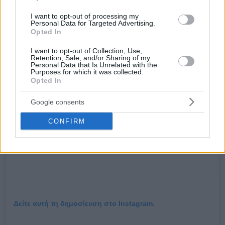
μπουμπούνισε από το σπίτι του για ν’ ανεβάσει για πρώτη
I want to opt-out of processing my
φορά τη διαφορά πάνω απ’ τους δέκα.
Personal Data for Targeted Advertising.
Opted In
I want to opt-out of Collection, Use,
Retention, Sale, and/or Sharing of my
Personal Data that Is Unrelated with the
Purposes for which it was collected.
Opted In
Google consents
CONFIRM
Δείτε αυτή τη δημοσίευση στο Instagram.