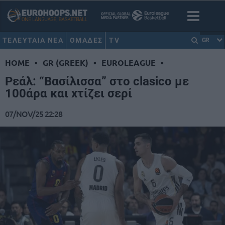
ΤΕΛΕΥΤΑΙΑ ΝΕΑ
ΟΜΑΔΕΣ
TV
GR
HOME
•
GR (GREEK)
•
EUROLEAGUE
•
Ρεάλ: “Βασίλισσα” στο clasico με
100άρα και χτίζει σερί
07/NOV/25 22:28