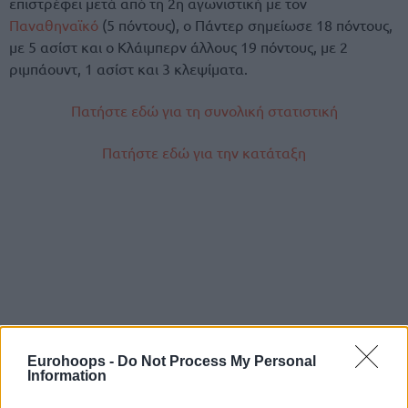
επιστρέφει μετά από τη 2η αγωνιστική με τον
Παναθηναϊκό
(5 πόντους), ο Πάντερ σημείωσε 18 πόντους,
με 5 ασίστ και ο Κλάιμπερν άλλους 19 πόντους, με 2
ριμπάουντ, 1 ασίστ και 3 κλεψίματα.
Πατήστε εδώ για τη συνολική στατιστική
Πατήστε εδώ για την κατάταξη
Eurohoops -
Do Not Process My Personal
Information