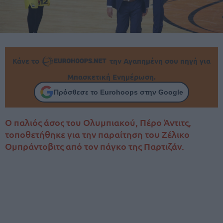
Κάνε το
την Αγαπημένη σου πηγή για
Μπασκετική Ενημέρωση.
Πρόσθεσε το Eurohoops στην Google
Ο παλιός άσος του Ολυμπιακού, Πέρο Άντιτς,
τοποθετήθηκε για την παραίτηση του Ζέλικο
Ομπράντοβιτς από τον πάγκο της Παρτιζάν.