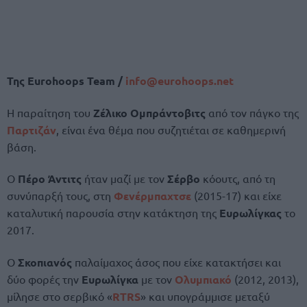
Της
Eurohoops Team /
info@eurohoops.net
Η παραίτηση του
Ζέλικο Ομπράντοβιτς
από τον πάγκο της
Παρτιζάν
, είναι ένα θέμα που συζητιέται σε καθημερινή
βάση.
Ο
Πέρο Άντιτς
ήταν μαζί με τον
Σέρβο
κόουτς, από τη
συνύπαρξή τους, στη
Φενέρμπαχτσε
(2015-17) και είχε
καταλυτική παρουσία στην κατάκτηση της
Ευρωλίγκας
το
2017.
Ο
Σκοπιανός
παλαίμαχος άσος που είχε κατακτήσει και
δύο φορές την
Ευρωλίγκα
με τον
Ολυμπιακό
(2012, 2013),
μίλησε στο σερβικό «
RTRS
» και υπογράμμισε μεταξύ