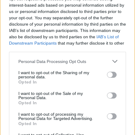
interest-based ads based on personal information utilized by
Επίσης, ο
Άντιτς
πρόσθεσε: «
Όταν ήμουν στη
us or personal information disclosed to third parties prior to
Φενέρμπαχτσε
, αστειευόμασταν περιστασιακά για την
your opt-out. You may separately opt-out of the further
αντιπαλότητα Παρτιζάν-Ερυθρού Αστέρα. Ο Ομπράντοβιτς,
disclosure of your personal information by third parties on the
από την άλλη πλευρά, ξαφνικά γινόταν σοβαρός όταν
IAB’s list of downstream participants. This information may
επρόκειτο για την Παρτιζάν. Ο Ζέλικο αγαπάει πολύ την
also be disclosed by us to third parties on the
IAB’s List of
Downstream Participants
that may further disclose it to other
Παρτιζάν. Για παράδειγμα, αν ήμουν στα αποδυτήρια, αυτό
third parties.
δεν θα είχε συμβεί. Θα είχαμε λύσει εύκολα το πρόβλημα.
Πρέπει να ξέρεις από πού προέρχεσαι και για ποιον
Please note that this website/app uses one or more Google
Personal Data Processing Opt Outs
services and may gather and store information including but
προπονητή παίζεις
».
not limited to your visit or usage behaviour. You may click to
I want to opt-out of the Sharing of my
personal data.
grant or deny consent to Google and its third-party tags to
Opted In
use your data for below specified purposes in below Google
consent section.
I want to opt-out of the Sale of my
Personal Data.
Opted In
I want to opt-out of processing my
Personal Data for Targeted Advertising.
Opted In