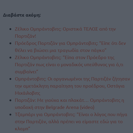
Διαβάστε ακόμη:
Ζέλικο Ομπράντοβιτς: Οριστικά ΤΕΛΟΣ από την
Παρτιζάν!
Πρόεδρος Παρτιζάν για Ομπράντοβιτς: “Είπε ότι δεν
θέλει να βιώσει μια τραγωδία στον πάγκο”
Ζέλικο Ομπράντοβιτς: “Είπα στον Πρόεδρο της
Παρτιζάν πως είναι ο μοναδικός υπεύθυνος για ό,τι
συμβαίνει”
Ομπράντοβιτς: Οι οργανωμένοι της Παρτιζάν ζήτησαν
την αμετάκλητη παραίτηση του προέδρου, Οστόγια
Μιχάιλοβιτς
Παρτιζάν: Με γιούχα και πλακάτ… Ομπράντοβιτς η
υποδοχή στην Belgrade Arena (video)
Τζαμπάρι για Ομπράντοβιτς: “Είναι ο λόγος που πήγα
στην Παρτιζάν, αλλά πρέπει να είμαστε εδώ για το
κλαμπ”