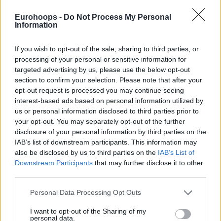
Σίγουρα η απουσία του Τάισον είναι κάτι που δεν μας
Eurohoops -
Do Not Process My Personal
αρέσει και θα προτιμούσαμε να είμαστε όλοι υγιείς.
Information
Αλλά όσοι ταξιδεύουμε είμαστε έτοιμοι να δώσουμε τα
πάντα ώστε να πάρουμε μια δύσκολη νίκη”.
If you wish to opt-out of the sale, sharing to third parties, or
processing of your personal or sensitive information for
targeted advertising by us, please use the below opt-out
section to confirm your selection. Please note that after your
opt-out request is processed you may continue seeing
interest-based ads based on personal information utilized by
us or personal information disclosed to third parties prior to
your opt-out. You may separately opt-out of the further
disclosure of your personal information by third parties on the
IAB’s list of downstream participants. This information may
also be disclosed by us to third parties on the
IAB’s List of
Downstream Participants
that may further disclose it to other
third parties.
Please note that this website/app uses one or more Google
Personal Data Processing Opt Outs
services and may gather and store information including but
not limited to your visit or usage behaviour. You may click to
I want to opt-out of the Sharing of my
personal data.