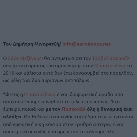
Του Δημήτρη Μιναρετζή/
info@eurohoops.net
Ο
Σάσα Βεζένκοφ
θα αντιμετωπίσει τον
Τσάβι Πασκουάλ
που ήταν ο πρώτος του προπονητής στην
Μπαρτσελόνα
το
2016 και μάλιστα αυτό δεν έχει ξανασυμβεί στο παρελθόν,
ως μέλη των δύο αυριανών αντιπάλων:
“Φέτος η
Μπαρτσελόνα
είναι διαφορετική ομάδα από
αυτό που έχουμε συνηθίσει τα τελευταία χρόνια. Έχει
έμπειρα παιδιά και
με τον
Πασκουάλ
όλη η δυναμική έχει
αλλάξει.
Θα θέλουν το παιχνίδι στην έδρα τους κι έρχονται
από εμφατική νίκη κόντρα στον Ερυθρό Αστέρα. Είναι
απαιτητικό παιχνίδι, που πρέπει να τα κάνουμε όλα