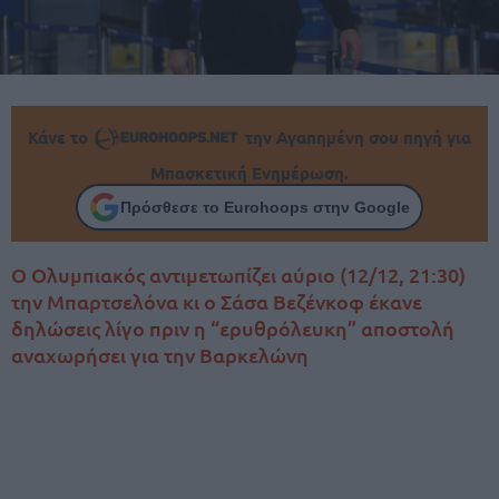
Κάνε το
την Αγαπημένη σου πηγή για
Μπασκετική Ενημέρωση.
Πρόσθεσε το Eurohoops στην Google
Ο Ολυμπιακός αντιμετωπίζει αύριο (12/12, 21:30)
την Μπαρτσελόνα κι ο Σάσα Βεζένκοφ έκανε
δηλώσεις λίγο πριν η “ερυθρόλευκη” αποστολή
αναχωρήσει για την Βαρκελώνη