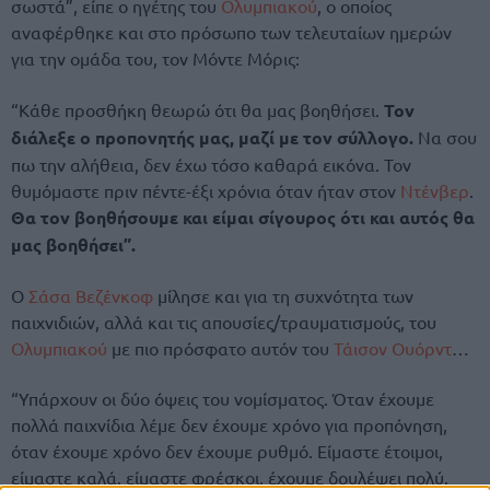
σωστά”, είπε ο ηγέτης του
Ολυμπιακού
, ο οποίος
αναφέρθηκε και στο πρόσωπο των τελευταίων ημερών
για την ομάδα του, τον Μόντε Μόρις:
“Κάθε προσθήκη θεωρώ ότι θα μας βοηθήσει.
Τον
διάλεξε ο προπονητής μας, μαζί με τον σύλλογο.
Να σου
πω την αλήθεια, δεν έχω τόσο καθαρά εικόνα. Τον
θυμόμαστε πριν πέντε-έξι χρόνια όταν ήταν στον
Ντένβερ
.
Θα τον βοηθήσουμε και είμαι σίγουρος ότι και αυτός θα
μας βοηθήσει”.
Ο
Σάσα Βεζένκοφ
μίλησε και για τη συχνότητα των
παιχνιδιών, αλλά και τις απουσίες/τραυματισμούς, του
Ολυμπιακού
με πιο πρόσφατο αυτόν του
Τάισον Ουόρντ
…
“Υπάρχουν οι δύο όψεις του νομίσματος. Όταν έχουμε
πολλά παιχνίδια λέμε δεν έχουμε χρόνο για προπόνηση,
όταν έχουμε χρόνο δεν έχουμε ρυθμό. Είμαστε έτοιμοι,
είμαστε καλά, είμαστε φρέσκοι, έχουμε δουλέψει πολύ.