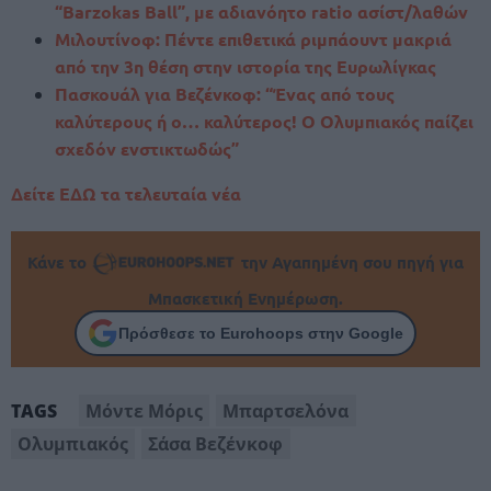
“Barzokas Ball”, με αδιανόητο ratio ασίστ/λαθών
Μιλουτίνοφ: Πέντε επιθετικά ριμπάουντ μακριά
από την 3η θέση στην ιστορία της Ευρωλίγκας
Πασκουάλ για Βεζένκοφ: “Ένας από τους
καλύτερους ή ο… καλύτερος! Ο Ολυμπιακός παίζει
σχεδόν ενστικτωδώς”
Δείτε ΕΔΩ τα τελευταία νέα
Κάνε το
την Αγαπημένη σου πηγή για
Μπασκετική Ενημέρωση.
Πρόσθεσε το Eurohoops στην Google
Μόντε Μόρις
Μπαρτσελόνα
TAGS
Ολυμπιακός
Σάσα Βεζένκοφ