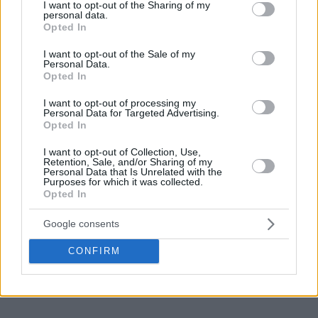
not limited to your visit or usage behaviour. You may click to
I want to opt-out of the Sharing of my
Ο
Παναθηναϊκός
δεν πτοήθηκε από τα νέα από το
personal data.
grant or deny consent to Google and its third-party tags to
Κάουνας και τη νίκη της
Ζαλγκίρις
που τον έστειλε οριστικά
Opted In
use your data for below specified purposes in below Google
στο play-in.
consent section.
I want to opt-out of the Sale of my
Personal Data.
Μπορεί να χρειάστηκε σχεδόν 19 λεπτά στην αναμέτρηση
Opted In
με την Αναντολού Εφές, αλλά έβαλε τις βάσεις για να πάρει
I want to opt-out of processing my
τη νίκη που τον στέλνει στην 7η θέση της κανονικής
Personal Data for Targeted Advertising.
Opted In
περιόδου και στο ζευγάρωμα με τη Μονακό στο play-in, με
πλεονέκτημα έδρας την Τρίτη (21/4, 21:00).
I want to opt-out of Collection, Use,
Retention, Sale, and/or Sharing of my
Personal Data that Is Unrelated with the
Purposes for which it was collected.
Opted In
Google consents
CONFIRM