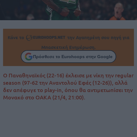
Κάνε το
την Αγαπημένη σου πηγή για
Μπασκετική Ενημέρωση.
Πρόσθεσε το Eurohoops στην Google
O Παναθηναϊκός (22-16) έκλεισε με νίκη την regular
season (97-62 την Αναντολού Εφές (12-26)), αλλά
δεν απέφυγε το play-in, όπου θα αντιμετωπίσει την
Μονακό στο ΟΑΚΑ (21/4, 21:00).