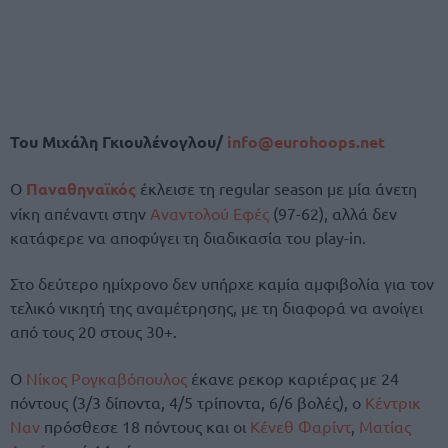
Του Μιχάλη Γκιουλένογλου/
info@eurohoops.net
Ο
Παναθηναϊκός
έκλεισε τη regular season με μία άνετη
νίκη απέναντι στην
Αναντολού Εφές
(97-62), αλλά δεν
κατάφερε να αποφύγει τη διαδικασία του play-in.
Στο δεύτερο ημίχρονο δεν υπήρχε καμία αμφιβολία για τον
τελικό νικητή της αναμέτρησης, με τη διαφορά να ανοίγει
από τους 20 στους 30+.
Ο
Νίκος Ρογκαβόπουλος
έκανε ρεκορ καριέρας με 24
πόντους (3/3 δίποντα, 4/5 τρίποντα, 6/6 βολές), ο
Κέντρικ
Ναν
πρόσθεσε 18 πόντους και οι
Κένεθ Φαρίντ
,
Ματίας