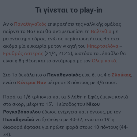
Τι γίνεται το play-in
Αν ο
Παναθηναϊκός
επικρατήσει της γαλλικής ομάδας
παίρνει το Νο7 και θα αντιμετωπίσει τη
Βαλένθια
με
μειονέκτημα έδρας, ενώ σε περίπτωση ήττας θα έχει
ακόμα μία ευκαιρία με τον νικητή του
Μπαρτσελόνα
–
Ερυθρός Αστέρας
(21/4, 21:45), ωστόσο το.. έπαθλο θα
είναι η 8η θέση και το αντάμωμα με τον
Ολυμπιακό
.
Στο 1ο δεκάλεπτο ο
Παναθηναϊκός
είχε 6, τις 4 ο
Σλούκας
,
ενώ ο
Κέντρικ Ναν
μέτρησε 8 πόντους με 3/6 σουτ.
Παρά τα 1/6 τρίποντα και τα 5 λάθη η Εφές έμεινε κοντά
στο σκορ, μέχρι το 15′. Η είσοδος του
Νίκου
Ρογκαβόπουλου
έδωσε ενέργεια και πόντους, με τον
Παναθηναϊκό
να ξεφεύγει με 40-32, ενώ στο 19′ η
διαφορά έφτασε για πρώτη φορά στους 10 πόντους (44-
34).