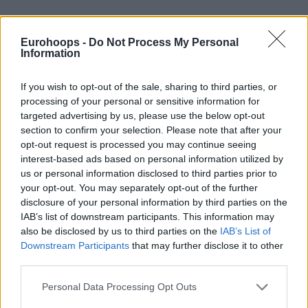
Eurohoops -
Do Not Process My Personal
Information
If you wish to opt-out of the sale, sharing to third parties, or
processing of your personal or sensitive information for
targeted advertising by us, please use the below opt-out
section to confirm your selection. Please note that after your
opt-out request is processed you may continue seeing
interest-based ads based on personal information utilized by
us or personal information disclosed to third parties prior to
your opt-out. You may separately opt-out of the further
disclosure of your personal information by third parties on the
IAB’s list of downstream participants. This information may
also be disclosed by us to third parties on the
IAB’s List of
Downstream Participants
that may further disclose it to other
Για την
Εφές
, ο Τζόρνταν Λόιντ σημείωσε 15 πόντους.
third parties.
Τα νέα από το Κάουνας
Please note that this website/app uses one or more Google
Personal Data Processing Opt Outs
services and may gather and store information including but