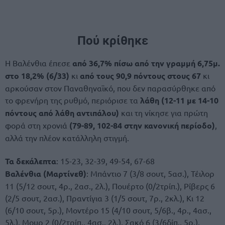
Πού κρίθηκε
Η Βαλένθια έπεσε
από 36,7% πίσω από την γραμμή 6,75μ.
στο 18,2% (6/33)
κι
από τους 90,9 πόντους στους 67
κι
αρκούσαν στον Παναθηναϊκό, που δεν παρασύρθηκε από
το φρενήρη της ρυθμό, περιόρισε τα
λάθη (12-11 με 14-10
πόντους από λάθη αντιπάλου)
και τη νίκησε για πρώτη
φορά στη χρονιά
(79-89, 102-84 στην κανονική περίοδο)
,
αλλά την πλέον κατάλληλη στιγμή.
Τα δεκάλεπτα
: 15-23, 32-39, 49-54, 67-68
Βαλένθια (Μαρτίνεθ)
: Μπάντιο 7 (3/8 σουτ, 5ασ.), Τέιλορ
11 (5/12 σουτ, 4ρ., 2ασ., 2λ.), Πουέρτο (0/2τρίπ.), Ρίβερς 6
(2/5 σουτ, 2ασ.), Πραντίγια 3 (1/5 σουτ, 7ρ., 2κλ.), Κι 12
(6/10 σουτ, 5ρ.), Μοντέρο 15 (4/10 σουτ, 5/6β., 4ρ., 4ασ.,
5λ.), Μουρ 2 (0/2τρίπ., 4ασ., 2λ.), Σακό 6 (3/6δίπ., 5ρ.),