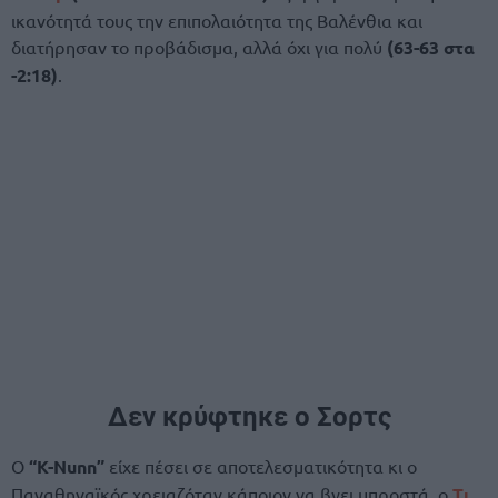
ικανότητά τους την επιπολαιότητα της Βαλένθια και
διατήρησαν το προβάδισμα, αλλά όχι για πολύ
(63-63 στα
-2:18)
.
Δεν κρύφτηκε ο Σορτς
Ο
“K-Nunn”
είχε πέσει σε αποτελεσματικότητα κι ο
Παναθηναϊκός χρειαζόταν κάποιον να βγει μπροστά, ο
Τι