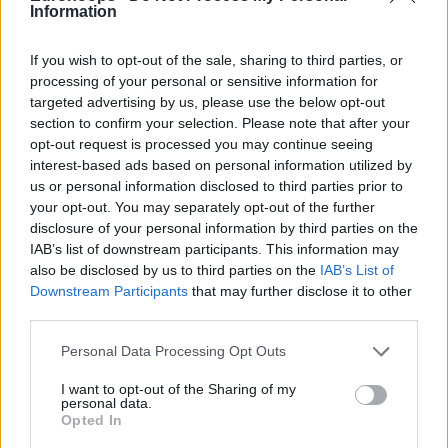
Information
“Κόντρα” στους συμπαίκτες ο Κι
Ο
“NHD”
έκανε την αρχή στο πρώτο του σουτ στην
If you wish to opt-out of the sale, sharing to third parties, or
processing of your personal or sensitive information for
επιστροφή από τα αποδυτήρια
(32-42 στο 23′ με 5-27 –
targeted advertising by us, please use the below opt-out
5/10 τρίποντα)
, αλλά ο Παναθηναϊκός χρειαζόταν
section to confirm your selection. Please note that after your
περισσότερη συνέπεια για να παραμείνει επικεφαλής,
opt-out request is processed you may continue seeing
άλλωστε, η Βαλένθια
(Τζαν Μοντέρο 11π. στο 37-43 στο
interest-based ads based on personal information utilized by
24′)
δε θα αστοχούσε σε όλο το παιχνίδι με τέτοια
us or personal information disclosed to third parties prior to
your opt-out. You may separately opt-out of the further
συχνότητα. Ο
Μπράξτον Κι
το απέδειξε αρκετά
disclosure of your personal information by third parties on the
γρήγορα
(12π. με 6/6δίπ. στο 45-50 στο 29′)
κι η διαφορά
IAB’s list of downstream participants. This information may
έπεσε στη μία κατοχή
(47-50 στο 29′)
παρά την
20άρα του
also be disclosed by us to third parties on the
IAB’s List of
Κέντρικ Ναν
(8/14 σουτ)
.
Downstream Participants
that may further disclose it to other
third parties.
Please note that this website/app uses one or more Google
Personal Data Processing Opt Outs
services and may gather and store information including but
not limited to your visit or usage behaviour. You may click to
I want to opt-out of the Sharing of my
personal data.
grant or deny consent to Google and its third-party tags to
Opted In
use your data for below specified purposes in below Google