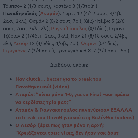
Τόμπσον 2 (1/3 σουτ), Κοστέλο 3 (1/3τρίπ.)
Παναθηναϊκός (
Αταμάν
)
: Σορτς 12 (4/12 σουτ, 4/4β.,
2ασ., 2κλ.), Οσμάν 2 (0/2 σουτ, 7ρ.), Χέιζ-Ντέιβις 5 (2/6
σουτ, 2ασ., 3κλ., 2λ.),
Ρογκαβόπουλος
(0/1δίπ.), Γκραντ
Τζέριαν 2 (1/4δίπ., 2ασ., 3κλ.), Ναν 21 (8/18 σουτ, 2/4β.,
3λ.),
Λεσόρ
12 (4/6δίπ., 4/6β., 7ρ.),
Φαρίντ
(0/1δίπ.),
Γκριγκόνις
7 (3/4 σουτ), Ερνανγκόμεθ Χ. 7 (3/3 σουτ, 5ρ.)
Διαβάστε ακόμη:
Ναν clutch… better για το break του
Παναθηναϊκού! (video)
Αταμάν: “Είναι μόνο 1-0, για το Final Four πρέπει
να κερδίσεις τρία ματς”
Αταμάν & Γιαννακόπουλος πανηγύρισαν ΕΞΑΛΛΑ
το break του Παναθηναϊκού στη Βαλένθια (videos)
Ο Λεσόρ ξέρει πως ήταν μόνο η αρχή:
“Χρειάζονται τρεις νίκες, δεν ήταν νοκ άουτ