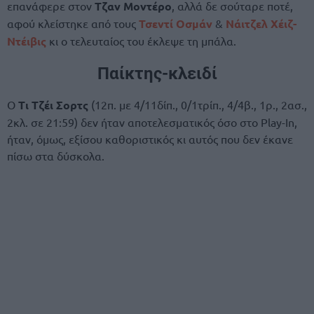
επανάφερε στον
Τζαν Μοντέρο
, αλλά δε σούταρε ποτέ,
αφού κλείστηκε από τους
Τσεντί Οσμάν
&
Νάιτζελ Χέιζ-
Ντέιβις
κι ο τελευταίος του έκλεψε τη μπάλα.
Παίκτης-κλειδί
Ο
Τι Τζέι Σορτς
(12π. με 4/11δίπ., 0/1τρίπ., 4/4β., 1ρ., 2ασ.,
2κλ. σε 21:59) δεν ήταν αποτελεσματικός όσο στο Play-In,
ήταν, όμως, εξίσου καθοριστικός κι αυτός που δεν έκανε
πίσω στα δύσκολα.