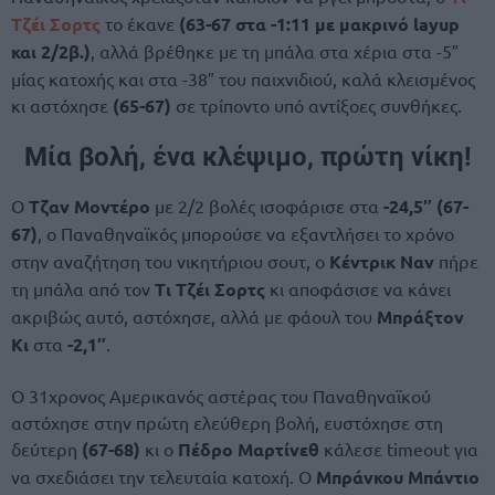
Τζέι Σορτς
το έκανε
(63-67 στα -1:11 με μακρινό layup
και 2/2β.)
, αλλά βρέθηκε με τη μπάλα στα χέρια στα -5″
μίας κατοχής και στα -38″ του παιχνιδιού, καλά κλεισμένος
κι αστόχησε
(65-67)
σε τρίποντο υπό αντίξοες συνθήκες.
Μία βολή, ένα κλέψιμο, πρώτη νίκη!
Ο
Τζαν Μοντέρο
με 2/2 βολές ισοφάρισε στα
-24,5″ (67-
67)
, ο Παναθηναϊκός μπορούσε να εξαντλήσει το χρόνο
στην αναζήτηση του νικητήριου σουτ, o
Κέντρικ Ναν
πήρε
τη μπάλα από τον
Τι Τζέι Σορτς
κι αποφάσισε να κάνει
ακριβώς αυτό, αστόχησε, αλλά με φάουλ του
Μπράξτον
Κι
στα
-2,1″
.
Ο 31χρονος Αμερικανός αστέρας του Παναθηναϊκού
αστόχησε στην πρώτη ελεύθερη βολή, ευστόχησε στη
δεύτερη
(67-68)
κι ο
Πέδρο Μαρτίνεθ
κάλεσε timeout για
να σχεδιάσει την τελευταία κατοχή. Ο
Μπράνκου Μπάντιο