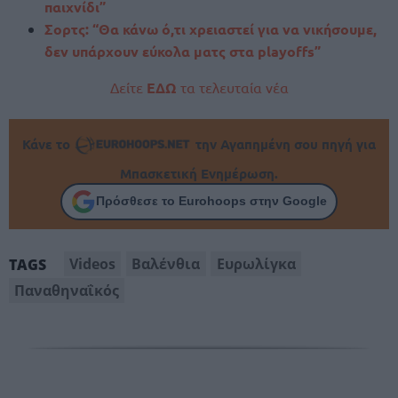
παιχνίδι”
Σορτς: “Θα κάνω ό,τι χρειαστεί για να νικήσουμε,
δεν υπάρχουν εύκολα ματς στα playoffs”
Δείτε
ΕΔΩ
τα τελευταία νέα
Κάνε το
την Αγαπημένη σου πηγή για
Μπασκετική Ενημέρωση.
Πρόσθεσε το Eurohoops στην Google
Videos
Βαλένθια
Ευρωλίγκα
TAGS
Παναθηναΐκός