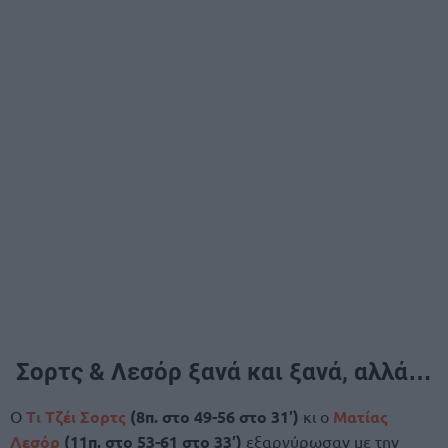
Σορτς & Λεσόρ ξανά και ξανά, αλλά…
Ο
Τι Τζέι Σορτς
(8π. στο 49-56 στο 31′)
κι ο
Ματίας
Λεσόρ
(11π. στο 53-61 στο 33′)
εξαργύρωσαν με την