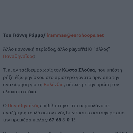
Του Γιάννη Ράμμα/
irammas@eurohoops.net
Άλλο κανονική περίοδος, άλλο playoffs! Κι “άλλος”
Παναθηναϊκός
!
Τι κι αν ταξίδεψε χωρίς τον
Κώστα Σλούκα
, που υπέστη
ρήξη έξω μηνίσκου στο αριστερό γόνατο πριν από την
αναχώρηση για τη
Βαλένθια
, πέτυχε με την πρώτη τον
ελάχιστο στόχο.
Ο
Παναθηναϊκός
επιβιβάστηκε στο αεροπλάνο σε
αναζήτηση τουλάχιστον ενός break και το κατάφερε από
την πρεμιέρα κιόλας:
67-68
&
0-1
!