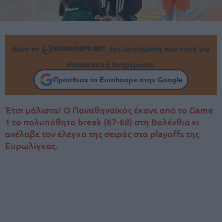
Κάνε το
την Αγαπημένη σου πηγή για
Μπασκετική Ενημέρωση.
Πρόσθεσε το Eurohoops στην Google
Έτσι μάλιστα! Ο Παναθηναϊκός έκανε από το Game
1 το πολυπόθητο break (67-68) στη Βαλένθια κι
ανέλαβε τον έλεγχο της σειράς στα playoffs της
Ευρωλίγκας.