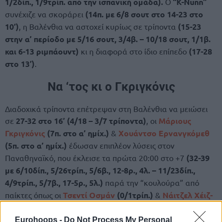
1/2δίπ., 1/9τρίπ. από την ισπανική ομάδα).
Ο
“K-Nunn”
συνέχιζε να σκοράρει
(14π. με 6/8 σουτ στο 14-23 στο
10′)
, η Βαλένθια να αστοχεί κυρίως σε τρίποντα
(15-23
στην α’ περίοδο με 5/16 σουτ, 3/4β. – 10/18 σουτ, 1/1β.
και 6-13 ριμπάουντ)
κι η διαφορά στο ίδιο επίπεδο
(17-28
στο 13′)
.
Να ‘τος κι ο Γκριγκόνις
Διαδοχικά τρίποντα επέτρεψαν στη Βαλένθια να μειώσει
σε
27-32 στο 16′ (4/18 – 3/7 τρίποντα)
, οι
Μάριους
Γκριγκόνις
(7π. στο α’ ημίχ.)
&
Χουάντσο Ερνανγκόμεθ
(5π. στο α’ ημίχ.)
έδωσαν επιπλέον λύσεις στον
Παναθηναϊκό, που έκλεισε τα πρώτα 20:00 στο +7
(32-39
με 6/10δίπ., 5/26τρίπ., 5/6β., 12-8ρ., 4λ. – 11/23δίπ.,
4/9τρίπ., 5/7β., 17-5ρ., 5λ.)
παρά την “κουλούρα” από
παίκτες όπως οι
Τσεντί Οσμάν
(0/1τρίπ.)
&
Νάιτζελ Χέιζ-
Ντέιβις
(0/1τρίπ.)
.
Eurohoops -
Do Not Process My Personal