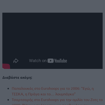
Διαβάστε ακόμη:
Παπαλουκάς στο Eurohoops για το 2006: “Εγώ, η
ΤΣΣΚΑ, η Πράγα και το… λουμπάγκο”
Τσαρτσαρής στο Eurohoops για την ομιλία του Ζοτς το
2009: “Ήταν ο τρόπος του, να προβοκάρει την