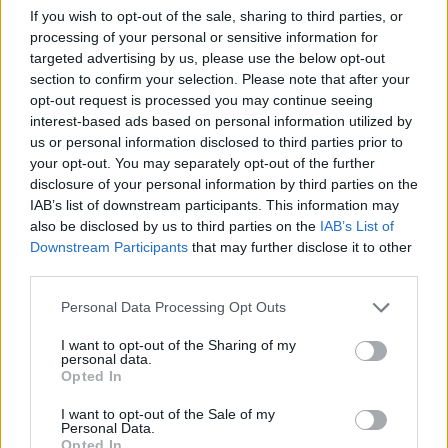
playoffs, γιατί είχαμε κερδίσει και λίγο δύσκολα την
Εφές
,
If you wish to opt-out of the sale, sharing to third parties, or
processing of your personal or sensitive information for
οπότε τότε ίσως ταρακουνηθήκαμε λίγο παραπάνω
».
targeted advertising by us, please use the below opt-out
section to confirm your selection. Please note that after your
Επίσης, ο
Μπουρούσης
ανέφερε και τη συμβουλή που του
opt-out request is processed you may continue seeing
είχε δώσει ο
Νίκολα Βούιτσιτς:
«
Είχα πάει ήδη τρία Final
interest-based ads based on personal information utilized by
Four και όπως μου είχε πει ο μεγάλος Νίκολα Βούιτσιτς:
us or personal information disclosed to third parties prior to
Γιάννη δεν ξέρεις αν θα ξαναπαίξεις σε Final Four. Οπότε αν
your opt-out. You may separately opt-out of the further
disclosure of your personal information by third parties on the
ξαναβρεθείς και το κερδίσεις να το απολαύσεις. Οπότε το ότι
IAB’s list of downstream participants. This information may
ήμουν με την πρώτη κόρη μου, αγκαλιά τότε στην
also be disclosed by us to third parties on the
IAB’s List of
βράβευση
».
Downstream Participants
that may further disclose it to other
third parties.
Please note that this website/app uses one or more Google
Personal Data Processing Opt Outs
services and may gather and store information including but
not limited to your visit or usage behaviour. You may click to
I want to opt-out of the Sharing of my
personal data.
grant or deny consent to Google and its third-party tags to
Opted In
use your data for below specified purposes in below Google
consent section.
I want to opt-out of the Sale of my
Personal Data.
Opted In