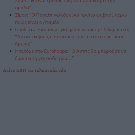
ομάδα”
Σίμον: “Ο Παναθηναϊκός είναι πρώτο φαβορί, ξέρω
ποιος είναι ο Αταμάν”
Γιουλ στο Eurohoops για game winner με Ολυμπιακό:
“Αν αστοχήσεις είσαι κακός, αν ευστοχήσεις είσαι
ήρωας”
Ντατόμε στο Eurohoops: “Ο Άντιτς θα μπορούσε να
ξυρίσει τη γενειάδα μου…”
Δείτε ΕΔΩ τα τελευταία νέα