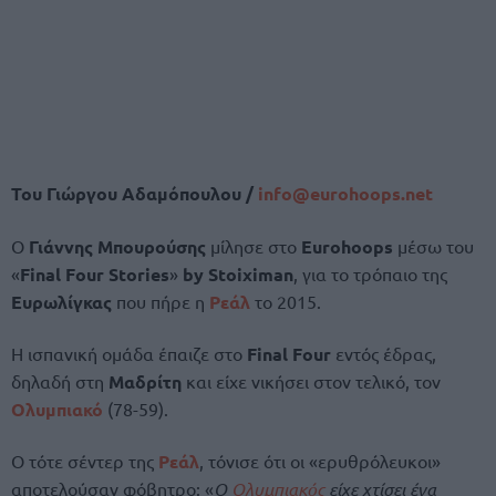
Του Γιώργου Αδαμόπουλου /
info@
eurohoops.
net
Ο
Γιάννης Μπουρούσης
μίλησε στο
Eurohoops
μέσω του
«
Final Four Stories
»
by Stoiximan
, για το τρόπαιο της
Ευρωλίγκας
που πήρε η
Ρεάλ
το 2015.
Η ισπανική ομάδα έπαιζε στο
Final Four
εντός έδρας,
δηλαδή στη
Μαδρίτη
και είχε νικήσει στον τελικό, τον
Ολυμπιακό
(78-59).
Ο τότε σέντερ της
Ρεάλ
, τόνισε ότι οι «ερυθρόλευκοι»
αποτελούσαν φόβητρο: «
Ο
Ολυμπιακός
είχε χτίσει ένα