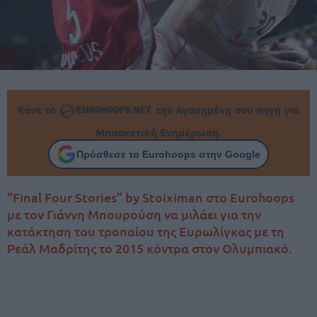
Κάνε το
την Αγαπημένη σου πηγή για
Μπασκετική Ενημέρωση.
Πρόσθεσε το Eurohoops στην Google
“Final Four Stories” by Stoiximan στο Eurohoops
με τον Γιάννη Μπουρούση να μιλάει για την
κατάκτηση του τροπαίου της Ευρωλίγκας με τη
Ρεάλ Μαδρίτης το 2015 κόντρα στον Ολυμπιακό.