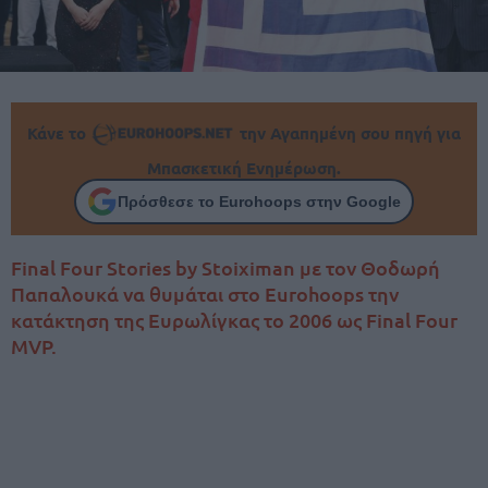
Κάνε το
την Αγαπημένη σου πηγή για
Μπασκετική Ενημέρωση.
Πρόσθεσε το Eurohoops στην Google
Final Four Stories by Stoiximan με τον Θοδωρή
Παπαλουκά να θυμάται στο Eurohoops την
κατάκτηση της Ευρωλίγκας το 2006 ως Final Four
MVP.