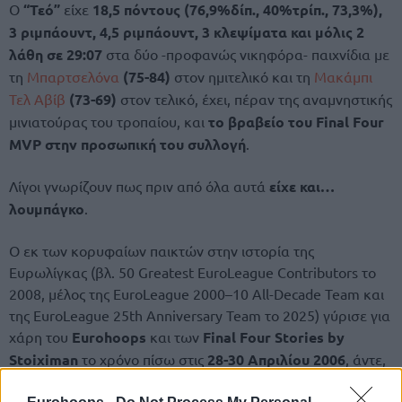
Ο
“Τεό”
είχε
18,5 πόντους (76,9%δίπ., 40%τρίπ., 73,3%),
3 ριμπάουντ, 4,5 ριμπάουντ, 3 κλεψίματα και μόλις 2
λάθη σε 29:07
στα δύο -προφανώς νικηφόρα- παιχνίδια με
τη
Μπαρτσελόνα
(75-84)
στον ημιτελικό και τη
Μακάμπι
Τελ Αβίβ
(73-69)
στον τελικό, έχει, πέραν της αναμνηστικής
μινιατούρας του τροπαίου, και
το βραβείο του Final Four
MVP στην προσωπική του συλλογή
.
Λίγοι γνωρίζουν πως πριν από όλα αυτά
είχε και…
λουμπάγκο
.
Ο εκ των κορυφαίων παικτών στην ιστορία της
Ευρωλίγκας (βλ. 50 Greatest EuroLeague Contributors το
2008, μέλος της EuroLeague 2000–10 All-Decade Team και
της EuroLeague 25th Anniversary Team το 2025) γύρισε για
χάρη του
Eurohoops
και των
Final Four Stories by
Stoiximan
το χρόνο πίσω στις
28-30 Απριλίου 2006
, άντε,
και λίγο πιο πίσω λόγω λουμπάγκο.