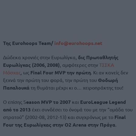
Της Eurohoops Team/
info@eurohoops.net
Δώδεκα χρονιές στην Ευρωλίγκα,
δις Πρωταθλητής
Ευρωλίγκας (2006, 2008)
, αμφότερες στην
ΤΣΣΚΑ
Μόσχας
, ως
Final Four MVP την πρώτη
. Κι αν κανείς δεν
ξεχνά την πρώτη του φορά, την πρώτη του
Θοδωρή
Παπαλουκά
τη θυμάται μέχρι κι ο… χειροπράκτης του!
Ο επίσης S
eason MVP το 2007
και
EuroLeague Legend
από το 2013
έχει συνδέσει το όνομά του με την “ομάδα του
στρατού” (2002-08, 2012-13) και συγχρόνως με το
Final
Four της Ευρωλίγκας στην O2 Arena στην Πράγα
.