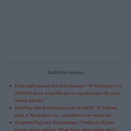
Διαβάστε ακόμη:
Γιασικεβίτσιους στο Eurohoops: “Η Μακάμπι του
2004-05 ήταν η ομάδα με το υψηλότερο IQ στην
οποία έπαιξα”
Ιτούδης στο Eurohoops για το 2016: “Ο Ζέλικο,
εγώ, ο Χριάπα κι οι… μανάδες των παικτών”
Διαμαντίδης στο Eurohoops: “Υπάρχει έξτρα
άγχος όταν παίζεις Final Four στην έδρα σου”