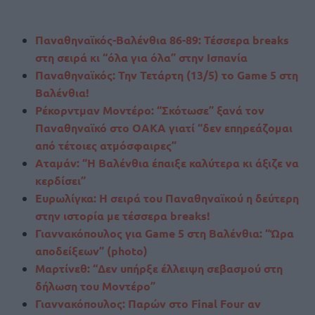
Παναθηναϊκός-Βαλένθια 86-89: Τέσσερα breaks
στη σειρά κι “όλα για όλα” στην Ισπανία
Παναθηναϊκός: Την Τετάρτη (13/5) το Game 5 στη
Βαλένθια!
Ρέκορντμαν Μοντέρο: “Σκότωσε” ξανά τον
Παναθηναϊκό στο ΟΑΚΑ γιατί “δεν επηρεάζομαι
από τέτοιες ατμόσφαιρες”
Αταμάν: “Η Βαλένθια έπαιξε καλύτερα κι άξιζε να
κερδίσει”
Ευρωλίγκα: Η σειρά του Παναθηναϊκού η δεύτερη
στην ιστορία με τέσσερα breaks!
Γιαννακόπουλος για Game 5 στη Βαλένθια: “Ώρα
αποδείξεων” (photo)
Μαρτίνεθ: “Δεν υπήρξε έλλειψη σεβασμού στη
δήλωση του Μοντέρο”
Γιαννακόπουλος: Παρών στο Final Four αν