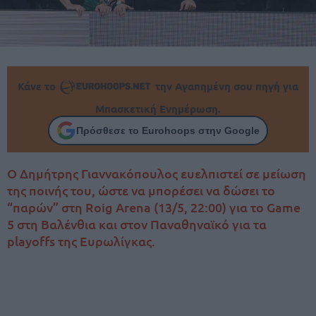
Κάνε το
την Αγαπημένη σου πηγή για
Μπασκετική Ενημέρωση.
Πρόσθεσε το Eurohoops στην Google
Ο Δημήτρης Γιαννακόπουλος ευελπιστεί σε μείωση
της ποινής του, ώστε να μπορέσει να δώσει το
“παρών” στη Roig Arena (13/5, 22:00) για το Game
5 στη Βαλένθια και στον Παναθηναϊκό για τα
playoffs της Ευρωλίγκας.