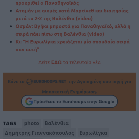
προκριθεί ο Παναθηναϊκός
Αταμάν με αιχμές κατά Μαρτίνεθ και διαιτησίας
μετά το 2-2 της Βαλένθια (video)
Οσμάν: Βγήκε μπροστά για Παναθηναϊκό, αλλά η
σειρά πάει πίσω στη Βαλένθια (video)
Κι: “Η Ευρωλίγκα χρειάζεται μία σπουδαία σειρά
σαν αυτή”
Δείτε
ΕΔΩ
τα τελευταία νέα
Κάνε το
την Αγαπημένη σου πηγή για
Μπασκετική Ενημέρωση.
Πρόσθεσε το Eurohoops στην Google
photo
Βαλένθια
TAGS
Δημήτρης Γιαννακόπουλος
Ευρωλίγκα