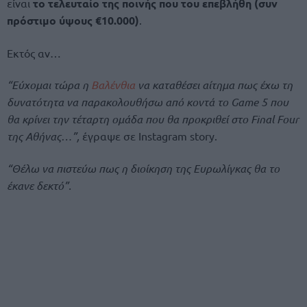
είναι
το τελευταίο της ποινής που του επεβλήθη (συν
πρόστιμο ύψους €10.000)
.
Εκτός αν…
“Εύχομαι τώρα η
Βαλένθια
να καταθέσει αίτημα πως έχω τη
δυνατότητα να παρακολουθήσω από κοντά το Game 5 που
θα κρίνει την τέταρτη ομάδα που θα προκριθεί στο Final Four
της Αθήνας…”,
έγραψε σε Instagram story.
“Θέλω να πιστεύω πως η διοίκηση της Ευρωλίγκας θα το
έκανε δεκτό”.