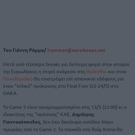
Του Γιάννη Ράμμα/
irammas@eurohoops.net
Μετά από τέσσερα breaks για δεύτερη φορά στην ιστορία
της Ευρωλίγκας η σειρά ανάμεσα στη
Βαλένθια
και στον
Παναθηναϊκό
θα επιστρέψει επί ισπανικού εδάφους για
έναν “τελικό” πρόκρισης στο Final Four (22-24/5) στο
ΟΑΚΑ.
Το Game 5 είναι προγραμματισμένο στις 13/5 (22:00) κι ο
ιδιοκτήτης της “πράσινης” ΚΑΕ,
Δημήτρης
Γιαννακόπουλος
, δεν έχει δικαίωμα εισόδου λόγω
τιμωρίας από το Game 2. Το παιχνίδι στη Roig Arena θα