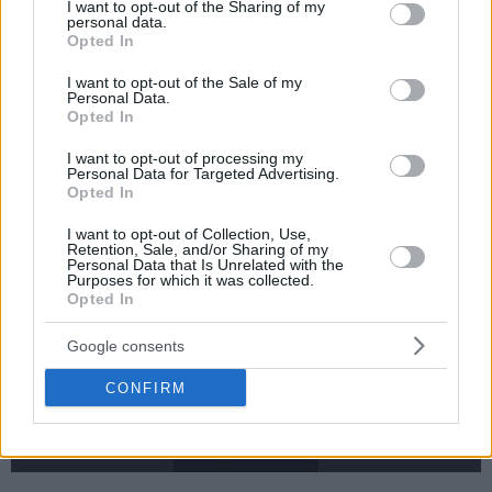
not limited to your visit or usage behaviour. You may click to
I want to opt-out of the Sharing of my
personal data.
grant or deny consent to Google and its third-party tags to
Opted In
use your data for below specified purposes in below Google
consent section.
I want to opt-out of the Sale of my
Personal Data.
“Είμαι σίγουρος πως όλοι μέτοχοι της Ευρωλίγκας θα
Opted In
συμφωνούσαν ομόφωνα”,
κατέληξε στο μήνυμά του προς
I want to opt-out of processing my
την ισπανική ομάδα, τη διοργανώτρια αρχή και τις ομάδες-
Personal Data for Targeted Advertising.
μετόχους της.
Opted In
I want to opt-out of Collection, Use,
Retention, Sale, and/or Sharing of my
Personal Data that Is Unrelated with the
Purposes for which it was collected.
Opted In
Google consents
CONFIRM