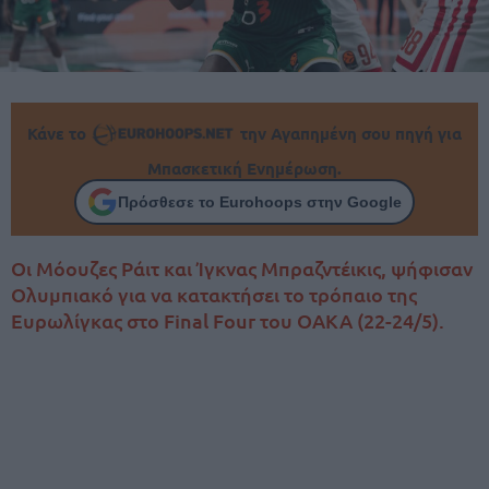
Κάνε το
την Αγαπημένη σου πηγή για
Μπασκετική Ενημέρωση.
Πρόσθεσε το Eurohoops στην Google
Οι Μόουζες Ράιτ και Ίγκνας Μπραζντέικις, ψήφισαν
Ολυμπιακό για να κατακτήσει το τρόπαιο της
Ευρωλίγκας στο Final Four του ΟΑΚΑ (22-24/5).