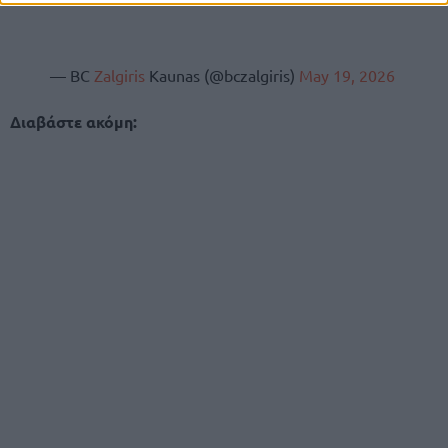
— BC
Zalgiris
Kaunas (@bczalgiris)
May 19, 2026
Διαβάστε ακόμη: