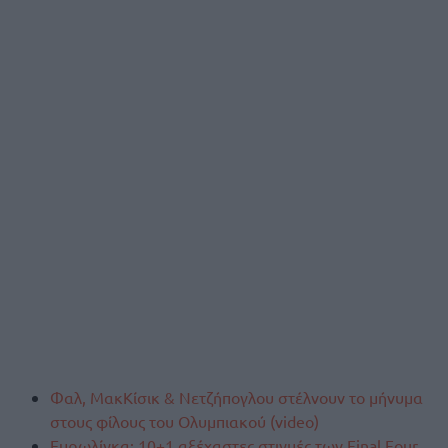
Φαλ, ΜακΚίσικ & Νετζήπογλου στέλνουν το μήνυμα
στους φίλους του Ολυμπιακού (video)
Ευρωλίγκα: 10+1 αξέχαστες στιγμές των Final Four