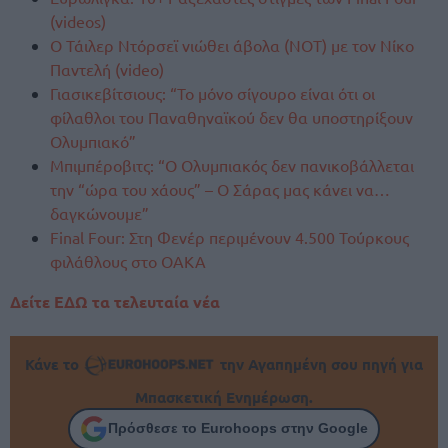
(videos)
Ο Τάιλερ Ντόρσεϊ νιώθει άβολα (NOT) με τον Νίκο
Παντελή (video)
Γιασικεβίτσιους: “Το μόνο σίγουρο είναι ότι οι
φίλαθλοι του Παναθηναϊκού δεν θα υποστηρίξουν
Ολυμπιακό”
Μπιμπέροβιτς: “Ο Ολυμπιακός δεν πανικοβάλλεται
την “ώρα του χάους” – Ο Σάρας μας κάνει να…
δαγκώνουμε”
Final Four: Στη Φενέρ περιμένουν 4.500 Τούρκους
φιλάθλους στο ΟΑΚΑ
Δείτε ΕΔΩ τα τελευταία νέα
Κάνε το
την Αγαπημένη σου πηγή για
Μπασκετική Ενημέρωση.
Πρόσθεσε το Eurohoops στην Google