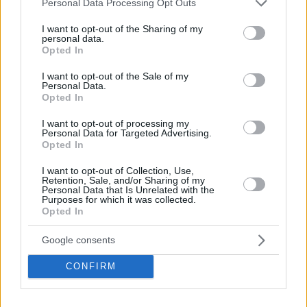
Personal Data Processing Opt Outs
services and may gather and store information including but
not limited to your visit or usage behaviour. You may click to
I want to opt-out of the Sharing of my
personal data.
grant or deny consent to Google and its third-party tags to
Opted In
use your data for below specified purposes in below Google
consent section.
I want to opt-out of the Sale of my
Personal Data.
Opted In
I want to opt-out of processing my
Personal Data for Targeted Advertising.
Opted In
I want to opt-out of Collection, Use,
Retention, Sale, and/or Sharing of my
Personal Data that Is Unrelated with the
Purposes for which it was collected.
Opted In
Google consents
CONFIRM