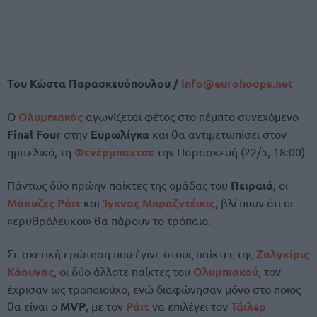
Του Κώστα Παρασκευόπουλου /
info@
eurohoops.
net
Ο
Ολυμπιακός
αγωνίζεται φέτος στο πέμπτο συνεχόμενο
Final Four
στην
Ευρωλίγκα
και θα αντιμετωπίσει στον
ημιτελικό, τη
Φενέρμπαχτσε
την Παρασκευή (22/5, 18:00).
Πάντως δύο πρώην παίκτες της ομάδας του
Πειραιά
, οι
Μόουζες Ράιτ
και
Ίγκνας Μπραζντέικις
, βλέπουν ότι οι
«ερυθρόλευκοι» θα πάρουν το τρόπαιο.
Σε σχετική ερώτηση που έγινε στους παίκτες της
Ζαλγκίρις
Κάουνας
, οι δύο άλλοτε παίκτες του
Ολυμπιακού
, τον
έχρισαν ως τροπαιούχο, ενώ διαφώνησαν μόνο στο ποιος
θα είναι ο
MVP
, με τον
Ράιτ
να επιλέγει τον
Τάιλερ