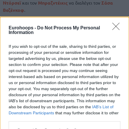
Ντόρσεϊ
και τον
Μπραζντέικις
να διαλέγει τον
Σάσα
Βεζένκοφ
.
Συνολικά, οκτώ παίκτες της
Ζαλγκίρις
πήραν μέρος στην
Eurohoops -
Do Not Process My Personal
σχετική ψηφοφορία και οι έξι από αυτούς, ψήφισαν
Information
Ολυμπιακό
, με δύο από αυτούς (σ.σ. ανάμεσά τους και τον
Σιλβέν Φρανσίσκο
) να επιλέγουν τη
Βαλένθια
.
If you wish to opt-out of the sale, sharing to third parties, or
processing of your personal or sensitive information for
Calling it now… our
@EuroLeague
Final Four
targeted advertising by us, please use the below opt-out
section to confirm your selection. Please note that after your
predictions are officially locked. 🔒🏆
opt-out request is processed you may continue seeing
pic.twitter.com/xXXbnVrznQ
interest-based ads based on personal information utilized by
us or personal information disclosed to third parties prior to
your opt-out. You may separately opt-out of the further
disclosure of your personal information by third parties on the
IAB’s list of downstream participants. This information may
also be disclosed by us to third parties on the
IAB’s List of
Downstream Participants
that may further disclose it to other
third parties.
Please note that this website/app uses one or more Google