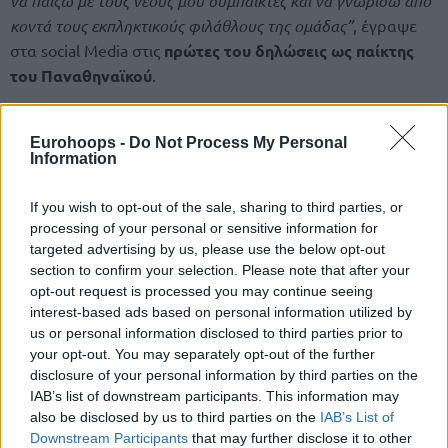
να παίξω με τους νέους μου συμπαίκτες και να γνωρίσω από
κοντά τους εκπληκτικούς φιλάθλους της ομάδας”
, έγραψε
στα social Media στις
πρώτες του δηλώσεις ως παίκτης
του Παναθηναϊκού
.
Proud and excited to join
Panathinaikos
. I’m
Eurohoops -
Do Not Process My Personal
grateful for this opportunity and can’t wait to
Information
represent this incredible club, compete with my
new teammates, and meet the amazing fans 🧸
If you wish to opt-out of the sale, sharing to third parties, or
✊🏾☘
https://t.co/TCNOVkeSBa
processing of your personal or sensitive information for
targeted advertising by us, please use the below opt-out
section to confirm your selection. Please note that after your
opt-out request is processed you may continue seeing
interest-based ads based on personal information utilized by
us or personal information disclosed to third parties prior to
your opt-out. You may separately opt-out of the further
disclosure of your personal information by third parties on the
IAB’s list of downstream participants. This information may
also be disclosed by us to third parties on the
IAB’s List of
Downstream Participants
that may further disclose it to other