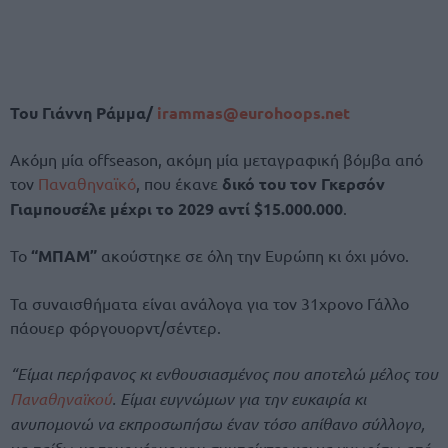
Του Γιάννη Ράμμα/
irammas@eurohoops.net
Ακόμη μία offseason, ακόμη μία μεταγραφική βόμβα από
τον
Παναθηναϊκό
, που έκανε
δικό του τον Γκερσόν
Γιαμπουσέλε μέχρι το 2029 αντί $15.000.000
.
Το
“ΜΠΑΜ”
ακούστηκε σε όλη την Ευρώπη κι όχι μόνο.
Τα συναισθήματα είναι ανάλογα για τον 31χρονο Γάλλο
πάουερ φόργουορντ/σέντερ.
“Είμαι περήφανος κι ενθουσιασμένος που αποτελώ μέλος του
Παναθηναϊκού
. Είμαι ευγνώμων για την ευκαιρία κι
ανυπομονώ να εκπροσωπήσω έναν τόσο απίθανο σύλλογο,