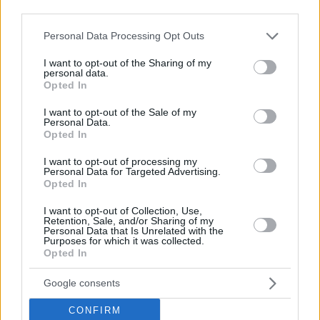
third parties.
Please note that this website/app uses one or more Google
Personal Data Processing Opt Outs
services and may gather and store information including but
not limited to your visit or usage behaviour. You may click to
I want to opt-out of the Sharing of my
personal data.
grant or deny consent to Google and its third-party tags to
Opted In
use your data for below specified purposes in below Google
consent section.
I want to opt-out of the Sale of my
Personal Data.
Opted In
I want to opt-out of processing my
Personal Data for Targeted Advertising.
Opted In
I want to opt-out of Collection, Use,
Retention, Sale, and/or Sharing of my
Personal Data that Is Unrelated with the
Purposes for which it was collected.
Opted In
Google consents
CONFIRM