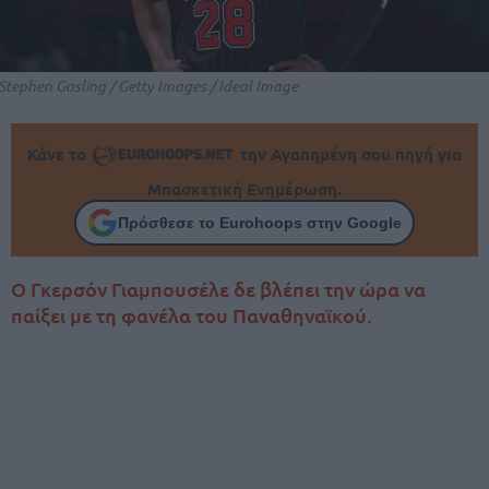
Stephen Gosling / Getty Images / Ideal Image
Κάνε το
την Αγαπημένη σου πηγή για
Μπασκετική Ενημέρωση.
Πρόσθεσε το Eurohoops στην Google
Ο Γκερσόν Γιαμπουσέλε δε βλέπει την ώρα να
παίξει με τη φανέλα του Παναθηναϊκού.