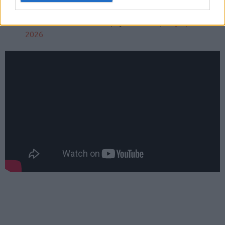
— Guerschon Yabusele (@yabusele28)
July 8,
2026