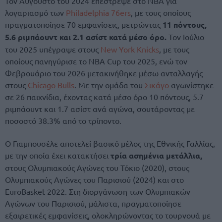
Τον Αύγουστο του 2024 επέστρεψε στο NBA για
λογαριασμό των
Philadelphia 76ers
, με τους οποίους
πραγματοποίησε 70 εμφανίσεις, μετρώντας
11 πόντους,
5.6 ριμπάουντ και 2.1 ασίστ κατά μέσο όρο.
Τον Ιούλιο
του 2025 υπέγραψε στους
New York Knicks
, με τους
οποίους πανηγύρισε το NBA Cup του 2025, ενώ τον
Φεβρουάριο του 2026 μετακινήθηκε μέσω ανταλλαγής
στους
Chicago Bulls
. Με την ομάδα του
Σικάγο
αγωνίστηκε
σε 26 παιχνίδια, έχοντας κατά μέσο όρο 10 πόντους, 5.7
ριμπάουντ και 1.7 ασίστ ανά αγώνα, σουτάροντας με
ποσοστό 38.3% από το τρίποντο.
Ο Γιαμπουσέλε αποτελεί βασικό μέλος της Εθνικής Γαλλίας,
με την οποία έχει κατακτήσει
τρία ασημένια μετάλλια,
στους Ολυμπιακούς Αγώνες του Τόκιο (2020), στους
Ολυμπιακούς Αγώνες του Παρισιού (2024) και στο
EuroBasket 2022. Στη διοργάνωση των Ολυμπιακών
Αγώνων του Παρισιού, μάλιστα, πραγματοποίησε
εξαιρετικές εμφανίσεις, ολοκληρώνοντας το τουρνουά με