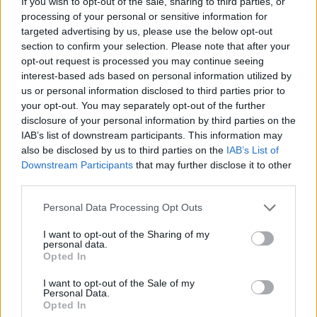
If you wish to opt-out of the sale, sharing to third parties, or
Γαλλίας, ενώ το καλοκαίρι του 2015 μετακινήθηκε στη
processing of your personal or sensitive information for
Rouen Metropole Basket, αγωνιζόμενος στην πρώτη
targeted advertising by us, please use the below opt-out
section to confirm your selection. Please note that after your
κατηγορία του γαλλικού πρωταθλήματος.
opt-out request is processed you may continue seeing
interest-based ads based on personal information utilized by
us or personal information disclosed to third parties prior to
your opt-out. You may separately opt-out of the further
disclosure of your personal information by third parties on the
IAB’s list of downstream participants. This information may
also be disclosed by us to third parties on the
IAB’s List of
Downstream Participants
that may further disclose it to other
third parties.
Please note that this website/app uses one or more Google
Personal Data Processing Opt Outs
services and may gather and store information including but
not limited to your visit or usage behaviour. You may click to
I want to opt-out of the Sharing of my
personal data.
grant or deny consent to Google and its third-party tags to
Opted In
use your data for below specified purposes in below Google
consent section.
I want to opt-out of the Sale of my
Personal Data.
Opted In