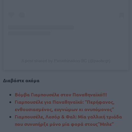
A post shared by Panathinaikos BC (@paobcgr)
Διαβάστε ακόμα
Βόμβα Γιαμπουσέλε στον Παναθηναϊκό!!!
Γιαμπουσέλε για Παναθηναϊκό: “Περήφανος,
ενθουσιασμένος, ευγνώμων κι ανυπόμονος”
Γιαμπουσέλε, Λεσόρ & Φαλ: Μία γαλλική τριάδα
που συνυπήρξε μόνο μία φορά στους”Μπλε”