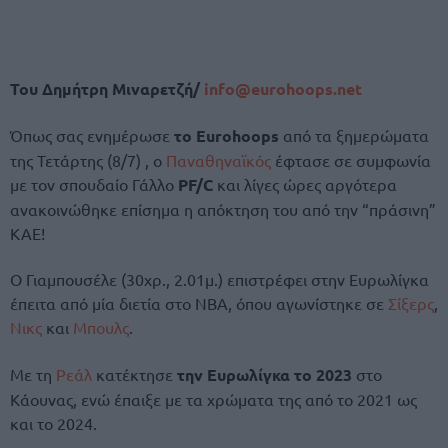
Του Δημήτρη Μιναρετζή/
info@eurohoops.net
Όπως σας ενημέρωσε
το Eurohoops
από τα ξημερώματα
της Τετάρτης (8/7) , ο
Παναθηναϊκός
έφτασε σε συμφωνία
με τον σπουδαίο Γάλλο
PF/C
και λίγες ώρες αργότερα
ανακοινώθηκε επίσημα η απόκτηση του από την “πράσινη”
ΚΑΕ!
Ο Γιαμπουσέλε (30χρ., 2.01μ.) επιστρέφει στην Ευρωλίγκα
έπειτα από μία διετία στο ΝΒΑ, όπου αγωνίστηκε σε
Σίξερς
,
Νικς
και
Μπουλς
.
Με τη
Ρεάλ
κατέκτησε
την Ευρωλίγκα το 2023
στο
Κάουνας, ενώ έπαιξε με τα χρώματα της από το 2021 ως
και το 2024.