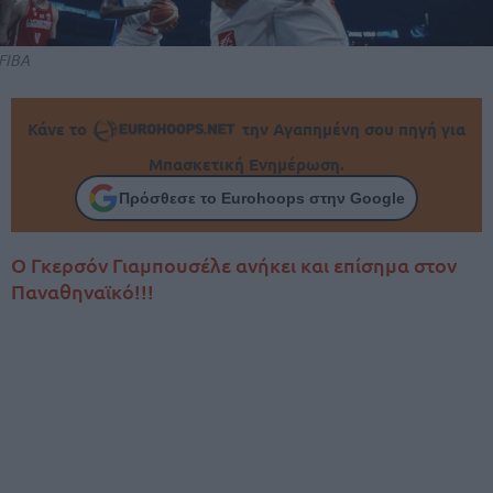
FIBA
Κάνε το
την Αγαπημένη σου πηγή για
Μπασκετική Ενημέρωση.
Πρόσθεσε το Eurohoops στην Google
Ο Γκερσόν Γιαμπουσέλε ανήκει και επίσημα στον
Παναθηναϊκό!!!