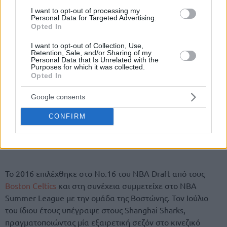
I want to opt-out of processing my
Personal Data for Targeted Advertising.
Opted In
I want to opt-out of Collection, Use,
Retention, Sale, and/or Sharing of my
Personal Data that Is Unrelated with the
Purposes for which it was collected.
Opted In
Google consents
CONFIRM
Το 2016 επιλέχθηκε στο Νο.16 του NBA Draft από τους
Boston Celtics
και στη συνέχεια συμμετείχε στο NBA
Summer League με την ομάδα της Βοστώνης. Τον Ιούλιο
του ίδιου έτους υπέγραψε στους Shanghai Sharks,
πραγματοποιώντας μία εξαιρετική σεζόν στο κινεζικό