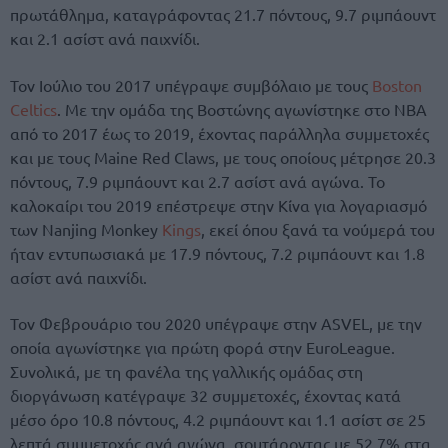
πρωτάθλημα, καταγράφοντας 21.7 πόντους, 9.7 ριμπάουντ
και 2.1 ασίστ ανά παιχνίδι.
Τον Ιούλιο του 2017 υπέγραψε συμβόλαιο με τους
Boston
Celtics
. Με την ομάδα της Βοστώνης αγωνίστηκε στο NBA
από το 2017 έως το 2019, έχοντας παράλληλα συμμετοχές
και με τους Maine Red Claws, με τους οποίους μέτρησε 20.3
πόντους, 7.9 ριμπάουντ και 2.7 ασίστ ανά αγώνα. Το
καλοκαίρι του 2019 επέστρεψε στην Κίνα για λογαριασμό
των Nanjing Monkey
Kings
, εκεί όπου ξανά τα νούμερά του
ήταν εντυπωσιακά με 17.9 πόντους, 7.2 ριμπάουντ και 1.8
ασίστ ανά παιχνίδι.
Τον Φεβρουάριο του 2020 υπέγραψε στην ASVEL, με την
οποία αγωνίστηκε για πρώτη φορά στην EuroLeague.
Συνολικά, με τη φανέλα της γαλλικής ομάδας στη
διοργάνωση κατέγραψε 32 συμμετοχές, έχοντας κατά
μέσο όρο 10.8 πόντους, 4.2 ριμπάουντ και 1.1 ασίστ σε 25
λεπτά συμμετοχής ανά αγώνα, σουτάροντας με 52.7% στα