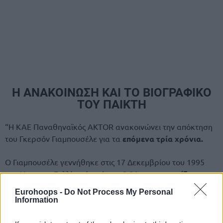
Η ΑΝΑΚΟΙΝΩΣΗ ΚΑΙ ΤΟ ΒΙΟΓΡΑΦΙΚΟ
ΤΟΥ ΠΑΙΚΤΗ
“Η ΚΑΕ Παναθηναϊκός AKTOR ανακοινώνει την απόκτηση
του Γκερσόν Γιαμπουσέλε για τα
επόμενα τρία χρόνια.
Ο Γιαμπουσέλε γεννήθηκε στις 17 Δεκεμβρίου του 1995
στο Ντρε της Γαλλίας, έχει ύ
ψος 2.01μ. και αγωνίζεται
στις θέσεις «4» και «5».
Eurohoops -
Do Not Process My Personal
Information
Ξεκίνησε την επαγγελματική του πορεία το 2013 από τη
Chorale Roanne Basket, στη δεύτερη κατηγορία της