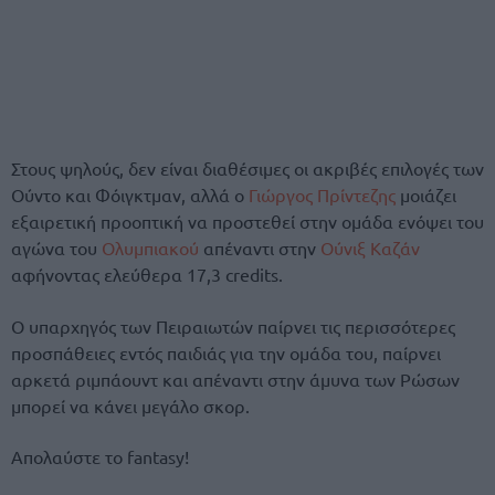
Στους ψηλούς, δεν είναι διαθέσιμες οι ακριβές επιλογές των
Ούντο και Φόιγκτμαν, αλλά ο
Γιώργος Πρίντεζης
μοιάζει
εξαιρετική προοπτική να προστεθεί στην ομάδα ενόψει του
αγώνα του
Ολυμπιακού
απέναντι στην
Ούνιξ Καζάν
αφήνοντας ελεύθερα 17,3 credits.
Ο υπαρχηγός των Πειραιωτών παίρνει τις περισσότερες
προσπάθειες εντός παιδιάς για την ομάδα του, παίρνει
αρκετά ριμπάουντ και απέναντι στην άμυνα των Ρώσων
μπορεί να κάνει μεγάλο σκορ.
Απολαύστε το fantasy!