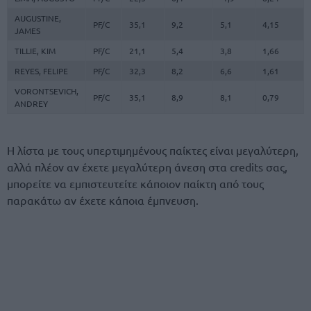
AUGUSTINE,
PF/C
35,1
9,2
5,1
4,15
JAMES
TILLIE, KIM
PF/C
21,1
5,4
3,8
1,66
REYES, FELIPE
PF/C
32,3
8,2
6,6
1,61
VORONTSEVICH,
PF/C
35,1
8,9
8,1
0,79
ANDREY
Η λίστα με τους υπερτιμημένους παίκτες είναι μεγαλύτερη,
αλλά πλέον αν έχετε μεγαλύτερη άνεση στα credits σας,
μπορείτε να εμπιστευτείτε κάποιον παίκτη από τους
παρακάτω αν έχετε κάποια έμπνευση.