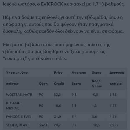
league ωστόσο, ο EVICROCK κυριαρχεί με 1.718 βαθμούς.
Πάμε να δούμε τις επιλογές γι αυτή την εβδομάδα, όπου η
απόφαση γι αυτούς που θα φύγουν ήταν πραγματικά
δύσκολη, καθώς σχεδόν όλοι δείχνουν να είναι σε φόρμα.
Μια ματιά βέβαια στους υποτιμημένους παίκτες της
εβδομάδας θα μας βοηθήσει να ξεχωρίσουμε τις
“ευκαιρίες” για εύκολα credits.
Υποτιμημένοι
Price
Average
Score
Διαφορά
Keep
παίκτες
Θέση
Credit
Score
από μ.ο.
Value
WOLTERS, NATE
PG
32,3
9,3
-0,5
9,85
KULAGIN,
PG
10,6
3,3
1,3
1,97
MIKHAIL
PANGOS, KEVIN
PG
21,0
5,4
3,6
1,86
SCHILB, BLAKE
SG/SF
28,7
9,7
-18,5
28,27