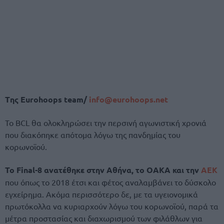
Tης Eurohoops team/
info@eurohoops.net
Το BCL θα ολοκληρώσει την περσινή αγωνιστική χρονιά
που διακόπηκε απότομα λόγω της πανδημίας του
κορωνοϊού.
Το Final-8 ανατέθηκε στην Αθήνα, το ΟΑΚΑ και την
ΑΕΚ
που όπως το 2018 έτσι και φέτος αναλαμβάνει το δύσκολο
εγχείρημα. Ακόμα περισσότερο δε, με τα υγειονομικά
πρωτόκολλα να κυριαρχούν λόγω του κορωνοϊού, παρά τα
μέτρα προστασίας και διαχωρισμού των φιλάθλων για