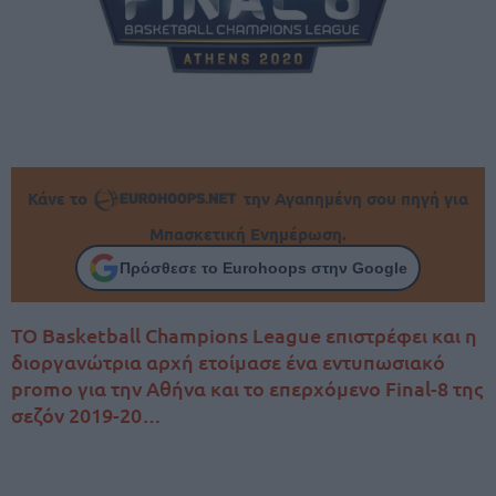
Κάνε το
την Αγαπημένη σου πηγή για
Μπασκετική Ενημέρωση.
Πρόσθεσε το Eurohoops στην Google
ΤΟ Basketball Champions League επιστρέφει και η
διοργανώτρια αρχή ετοίμασε ένα εντυπωσιακό
promo για την Αθήνα και το επερχόμενο Final-8 της
σεζόν 2019-20…