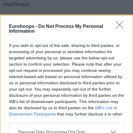
παράδειγμα.
Δείτε το promo του Final-8 και την Αθήνα που περιμένει τις
επτά ομάδες συν την
ΑΕΚ
. Στις 4 Οκτωβρίου το βράδυ θα
Eurohoops -
Do Not Process My Personal
Information
ξέρουμε και τον νικητή της σεζόν 2019-20 …
If you wish to opt-out of the sale, sharing to third parties, or
processing of your personal or sensitive information for
targeted advertising by us, please use the below opt-out
section to confirm your selection. Please note that after your
opt-out request is processed you may continue seeing
interest-based ads based on personal information utilized by
us or personal information disclosed to third parties prior to
your opt-out. You may separately opt-out of the further
disclosure of your personal information by third parties on the
IAB’s list of downstream participants. This information may
also be disclosed by us to third parties on the
IAB’s List of
Downstream Participants
that may further disclose it to other
third parties.
Please note that this website/app uses one or more Google
Personal Data Processing Opt Outs