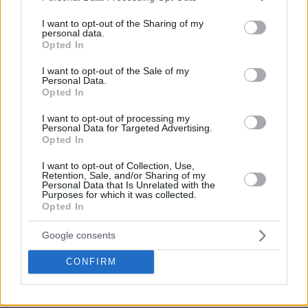
services and may gather and store information including but
not limited to your visit or usage behaviour. You may click to
I want to opt-out of the Sharing of my
personal data.
grant or deny consent to Google and its third-party tags to
Opted In
use your data for below specified purposes in below Google
consent section.
I want to opt-out of the Sale of my
Personal Data.
Opted In
I want to opt-out of processing my
Personal Data for Targeted Advertising.
Opted In
I want to opt-out of Collection, Use,
Retention, Sale, and/or Sharing of my
Personal Data that Is Unrelated with the
Purposes for which it was collected.
Opted In
Google consents
CONFIRM