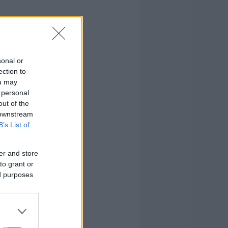
sonal or
ection to
ou may
 personal
out of the
 downstream
B’s List of
er and store
to grant or
ed purposes