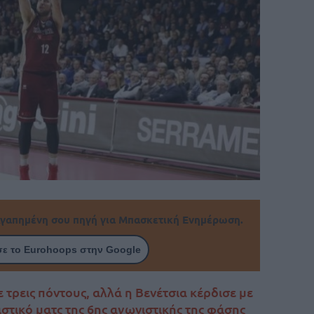
γαπημένη σου πηγή για Μπασκετική Ενημέρωση.
ε το Eurohoops στην Google
τρεις πόντους, αλλά η Βενέτσια κέρδισε με
στικό ματς της 6ης αγωνιστικής της φάσης