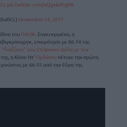
lCL
pic.twitter.com/xQgxkXPgP8
tballCL)
November 14, 2017
μίλου του
ΠΑΟΚ
. Συγκεκριμένα, η
βιγκμπουργκ, επικράτησε με 86-74 της
ο “διαζύγιο” του Στέφανου Δέδα με τον
 της, η Κάπο Ντ’
Ορλάντο
πέτυχε την πρώτη
περνώντας με 66-55 από την έδρα της