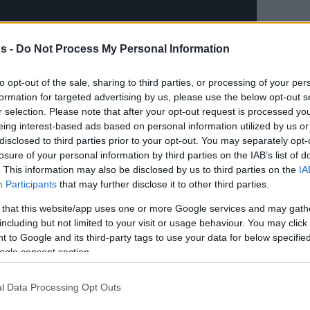
s -
Do Not Process My Personal Information
to opt-out of the sale, sharing to third parties, or processing of your per
formation for targeted advertising by us, please use the below opt-out s
r selection. Please note that after your opt-out request is processed y
eing interest-based ads based on personal information utilized by us or
disclosed to third parties prior to your opt-out. You may separately opt-
losure of your personal information by third parties on the IAB’s list of
. This information may also be disclosed by us to third parties on the
IA
της Αβελίνο
, η Νίμπουρκ κατέβαλε την
Participants
that may further disclose it to other third parties.
τη Ζιελόνα Γκόρα με 95-82 σε ματς του
 that this website/app uses one or more Google services and may gath
νίδι του μοναδικού ομίλου χωρίς ελληνική
including but not limited to your visit or usage behaviour. You may click 
ς Μούρθια με 68-63 στην Ισπανία.
 to Google and its third-party tags to use your data for below specifi
ogle consent section.
τεσσάρων ομίλων του BCL.
l Data Processing Opt Outs