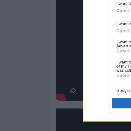
I want t
Opted 
I want t
Opted 
I want 
Advertis
Opted 
I want t
of my P
was col
Opted 
Google 