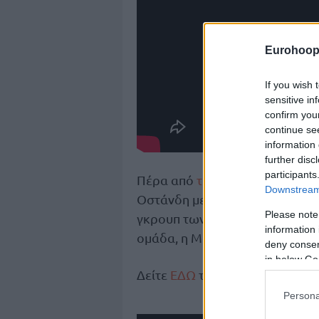
Eurohoop
If you wish 
sensitive in
confirm you
continue se
information 
further disc
participants
Πέρα από
τη νίκη του Άρη επί 
Downstream 
Οστάνδη με 86-72 και η Ναντέρ 
Please note
γκρουπ των “κίτρινων”. Σε παιχ
information 
ομάδα, η Μονακό επικράτησε τη
deny consent
in below Go
Δείτε
ΕΔΩ
τη βαθμολογία των 
Persona