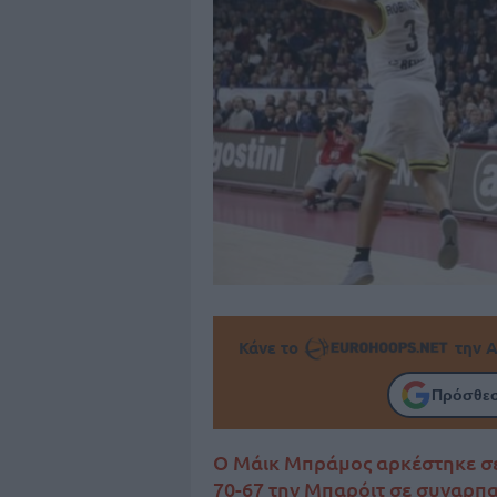
Κάνε το
την Α
Πρόσθεσ
O Μάικ Μπράμος αρκέστηκε σε 
70-67 την Μπαρόιτ σε συναρπα