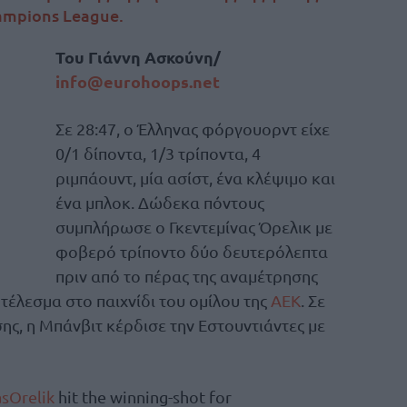
ampions League.
Του Γιάννη Ασκούνη/
info@eurohoops.net
Σε 28:47, ο Έλληνας φόργουορντ είχε
0/1 δίποντα, 1/3 τρίποντα, 4
ριμπάουντ, μία ασίστ, ένα κλέψιμο και
ένα μπλοκ. Δώδεκα πόντους
συμπλήρωσε ο Γκεντεμίνας Όρελικ με
φοβερό τρίποντο δύο δευτερόλεπτα
πριν από το πέρας της αναμέτρησης
έλεσμα στο παιχνίδι του ομίλου της
ΑΕΚ
. Σε
ης, η Μπάνβιτ κέρδισε την Εστουντιάντες με
sOrelik
​ hit the winning-shot for