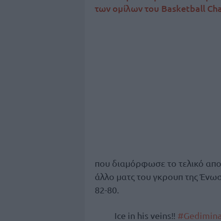
των ομίλων του Basketball Ch
που διαμόρφωσε το τελικό αποτ
άλλο ματς του γκρουπ της Ένωσ
82-80.
Ice in his veins‼️
#Gedimina