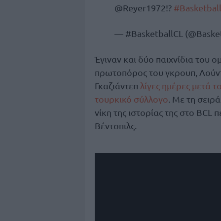
@Reyer1972​!?
#Basketbal
— #BasketballCL (@Baske
Έγιναν και δύο παιχνίδια του ο
πρωτοπόρος του γκρουπ, Λούντ
Γκαζιάντεπ
λίγες ημέρες μετά τ
τουρκικό σύλλογο
. Με τη σειρά
νίκη της ιστορίας της στο BCL 
Βέντσπιλς.