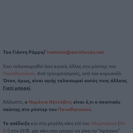
Του Γιάννη Ράμμα/
irammas@eurohoops.net
Έχει ταλαιπωρηθεί όσο κανείς άλλος στο ρόστερ του
Παναθηναϊκού
. Από τραυματισμούς, από τον κορωνοϊό.
Όταν, όμως, είναι υγιής ταλαιπωρεί αυτός τους άλλους
.
Γιατί μπορεί
.
Άλλωστε,
ο
Νεμάνια Νέντοβιτς
είναι ό,τι ο ποιοτικός
παίκτης στο ρόστερ του
Παναθηναϊκού
.
Το απέδειξε
και στη μεγάλη νίκη επί του
Ολυμπιακού
(
76-
81
) στο ΣΕΦ, μία νίκη που μπορεί να γίνει το “πράσινο”