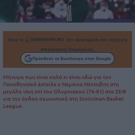
Κάνε το
την Αγαπημένη σου πηγή για
Μπασκετική Ενημέρωση.
Πρόσθεσε το Eurohoops στην Google
Μήνυμα πως είναι καλά κι είναι εδώ για τον
Παναθηναϊκό έστειλε ο Νεμάνια Νέντοβιτς στη
μεγάλη νίκη επί του Ολυμπιακού (76-81) στο ΣΕΦ
για την όγδοη αγωνιστική στη Stoiximan Basket
League.