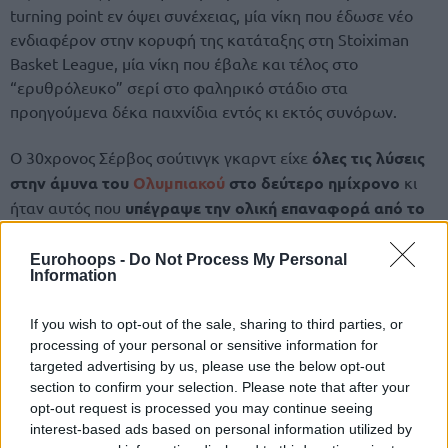
turning point εν όψει συνέχειας, μία νίκη που έδωσε νέο
ενδιαφέρον στην κορυφή της κατάταξης στη Stoiximan
Basket League, μία νίκη που έβαλε και τέλος στο
“ερυθρόλευκο” σερί στο φαληρικό στάδιο στα
προηγούμενα δέκα παιχνίδια εντός κι εκτός συνόρων.
Ο 30χρονος Σέρβος σούτινγκ γκαρντ είχε
όλες τις λύσεις
στην άμυνα του
Ολυμπιακού
στο δεύτερο ημίχρονο
κι
ήταν αυτός που
υπέγραψε την ολική επαναφορά από το
-14
. Συγκεκριμένα, από το 59-45 στο 29′ και μετά, σκόραρε
17 πόντους με 3/3 δίποντα, 3/4 τρίποντα και 2/3 ελεύθερες
Eurohoops -
Do Not Process My Personal
Information
βολές, ενώ έδωσε και 1 ασίστ.
If you wish to opt-out of the sale, sharing to third parties, or
Η season-high εμφάνιση (16π. μέχρι πρότινος στη Basket
processing of your personal or sensitive information for
League, 20π. στην Ευρωλίγκα) ολοκληρώθηκε στους
24
targeted advertising by us, please use the below opt-out
πόντους με 4/4 δίποντα, 4/8 τρίποντα και 4/5 ελεύθερες
section to confirm your selection. Please note that after your
βολές
, ενώ είχε και
2 ασίστ και 1 λάθος σε 20:38
.
opt-out request is processed you may continue seeing
interest-based ads based on personal information utilized by