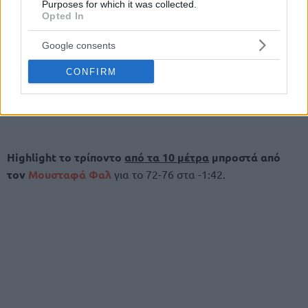
Purposes for which it was collected.
Opted In
Google consents
CONFIRM
Highlight το τρίποντο
από τα 10 μέτρα
μπροστά από
τον
Μουσταφά Φαλ
για το 72-76 στα -1:42.