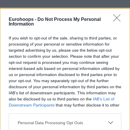
Eurohoops -
Do Not Process My Personal
Information
If you wish to opt-out of the sale, sharing to third parties, or
processing of your personal or sensitive information for
Της
Eurohoops Team /
info@eurohoops.net
targeted advertising by us, please use the below opt-out
section to confirm your selection. Please note that after your
Πάρα πολλά και σημαντικά είναι τα προβλήματα που
opt-out request is processed you may continue seeing
αντιμετωπίζει ο
Άρης
ενόψει του αγώνα στο
Αλεξάνδρει
ο
interest-based ads based on personal information utilized by
us or personal information disclosed to third parties prior to
με αντίπαλο τον
Παναθηναϊκό
αύριο Δευτέρα (17/03,
your opt-out. You may separately opt-out of the further
17:15) για την 21η αγωνιστική της
Stoiximan GBL.
disclosure of your personal information by third parties on the
IAB’s list of downstream participants. This information may
Θα απουσιάσουν σίγουρα οι
Λευτέρης Μποχωρίδης
also be disclosed by us to third parties on the
IAB’s List of
(θλάση στη γάμπα) και
Βασίλης Τολιόπουλος
(σφίξιμο
Downstream Participants
that may further disclose it to other
στον δικέφαλο), ενώ εξαιρετικά αμφίβολη είναι η
third parties.
συμμετοχή του
Γιώργου Γκιουζέλη
(ενοχλήσεις στους
Please note that this website/app uses one or more Google
Personal Data Processing Opt Outs
κοιλιακούς προσαγωγούς).
services and may gather and store information including but