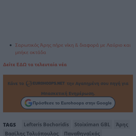
Σαρωτικός Άρης πήρε νίκη & διαφορά με Λαύριο και
μπήκε οκτάδα
Δείτε ΕΔΩ τα τελευταία νέα
Κάνε το
την Αγαπημένη σου πηγή για
Μπασκετική Ενημέρωση.
Πρόσθεσε το Eurohoops στην Google
Lefteris Bochoridis
Stoiximan GBL
Άρης
TAGS
Βασίλης Τολιόπουλος
Παναθηναΐκός