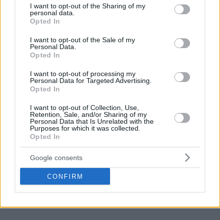
not limited to your visit or usage behaviour. You may click to
I want to opt-out of the Sharing of my
personal data.
Εκτός αυτού, πρόβλημα προέκυψε και με τον
Σαρίφ
grant or deny consent to Google and its third-party tags to
Opted In
Κούπερ
, αφού ο
Αμερικανός
άσος τραυματίστηκε στον
use your data for below specified purposes in below Google
consent section.
αστράγαλο του αριστερού ποδιού στη σημερινή
I want to opt-out of the Sale of my
Personal Data.
προπόνηση. Τελικά, η μαγνητική τομογραφία στην οποία
Opted In
υποβλήθηκε ο
Κούπερ
, ήταν καθαρή και το αν θα είναι στη
I want to opt-out of processing my
12άδα του αγώνα, θα ξεκαθαρίσει αύριο (17/03).
Personal Data for Targeted Advertising.
Opted In
Σαφώς ο κόουτς,
Νίκος Βετούλας
έχει πολλές δυσκολίες
I want to opt-out of Collection, Use,
μπροστά του, απέναντι στον πρωτοπόρο και αήττητο
Retention, Sale, and/or Sharing of my
Παναθηναϊκό
και μένει να φανεί το πώς θα βρει λύσεις με
Personal Data that Is Unrelated with the
Purposes for which it was collected.
τόσες απουσίες.
Opted In
Διαβάστε ακόμη:
Google consents
CONFIRM