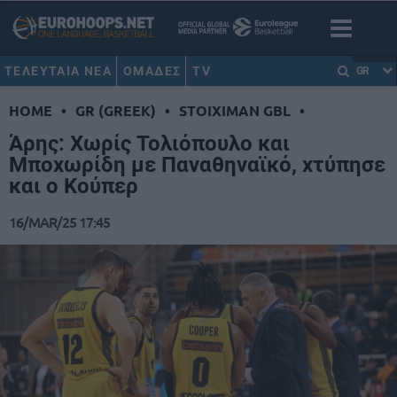
ΤΕΛΕΥΤΑΙΑ ΝΕΑ
ΟΜΑΔΕΣ
TV
GR
HOME
•
GR (GREEK)
•
STOIXIMAN GBL
•
Άρης: Χωρίς Τολιόπουλο και
Μποχωρίδη με Παναθηναϊκό, χτύπησε
και ο Κούπερ
16/MAR/25 17:45