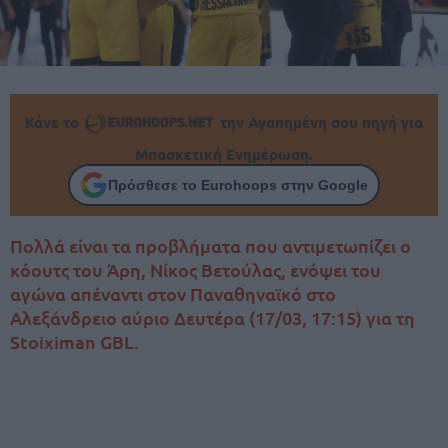
Κάνε το
την Αγαπημένη σου πηγή για
Μπασκετική Ενημέρωση.
Πρόσθεσε το Eurohoops στην Google
Πολλά είναι τα προβλήματα που αντιμετωπίζει ο
κόουτς του Άρη, Νίκος Βετούλας, ενόψει του
αγώνα απέναντι στον Παναθηναϊκό στο
Αλεξάνδρειο αύριο Δευτέρα (17/03, 17:15) για τη
Stoiximan GBL.