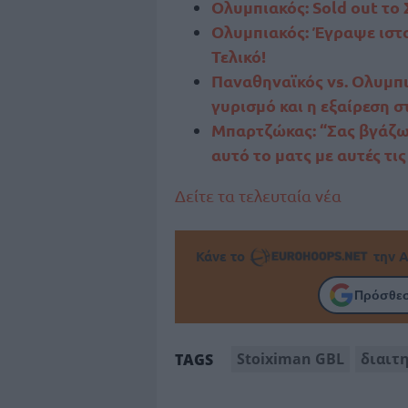
Ολυμπιακός: Sold out το
Ολυμπιακός: Έγραψε ιστο
Τελικό!
Παναθηναϊκός vs. Ολυμπι
γυρισμό και η εξαίρεση 
Μπαρτζώκας: “Σας βγάζω 
αυτό το ματς με αυτές τι
Δείτε τα τελευταία νέα
Κάνε το
την Α
Πρόσθεσ
Stoiximan GBL
διαιτ
TAGS