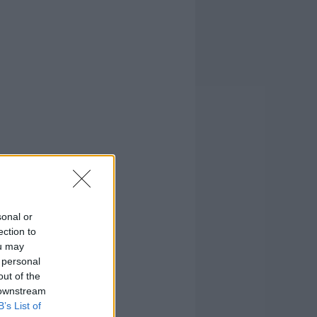
sonal or
ection to
ou may
 personal
out of the
 downstream
B’s List of