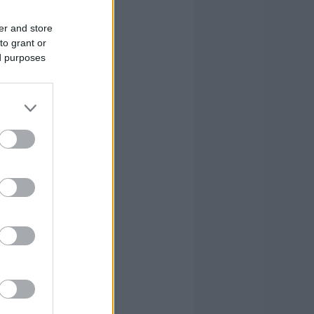
er and store
to grant or
ed purposes