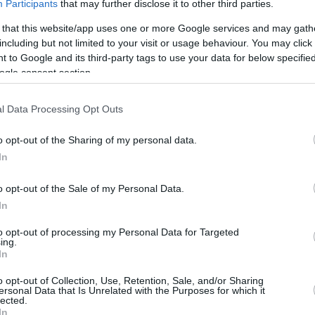
Participants
that may further disclose it to other third parties.
ς πριν το τζάμπολ.
 that this website/app uses one or more Google services and may gath
including but not limited to your visit or usage behaviour. You may click 
ακού
, οι Πειραιώτες θα είναι πρωταθλητές με
 to Google and its third-party tags to use your data for below specifi
ogle consent section.
κός
, τότε η σειρά θα πάει στο 2-2 και θα
l Data Processing Opt Outs
ίο Τελικό στο ΟΑΚΑ (Τετάρτη, 11/6, 21:00).
o opt-out of the Sharing of my personal data.
In
ει καλή διάθεση η ΕΟΚ με το
ίνει ο Παπαπέτρου;”
o opt-out of the Sale of my Personal Data.
In
αθηναϊκός, Δημήτρης Γιαννακόπουλος,
to opt-out of processing my Personal Data for Targeted
ρισμό της διαιτητικής τριάδας για το Game 4
ing.
In
o opt-out of Collection, Use, Retention, Sale, and/or Sharing
ιτητή Παπαπέτρου, ίσα-ίσα και σε προηγούμενη
ersonal Data that Is Unrelated with the Purposes for which it
lected.
ναι από τους πιο αξιόπιστους διαιτητές, αλλά
In