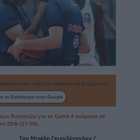
γαπημένη σου πηγή για Μπασκετική Ενημέρωση.
ε το Eurohoops στην Google
των διαιτητών για το Game 4 ανάμεσα σε
ο ΣΕΦ (21:00).
Του Μιχάλη Γκιουλένογλου /