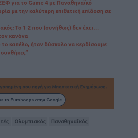
 ΣΕΦ για το Game 4 με Παναθηναϊκό
ρία με την καλύτερη επιθετική επίδοση σε
ακός: Το 1-2 που (συνήθως) δεν έχει…
στον κανόνα
το καπέλο, ήταν δύσκολο να κερδίσουμε
ς συνθήκες”
γαπημένη σου πηγή για Μπασκετική Ενημέρωση.
ε το Eurohoops στην Google
ητές
Ολυμπιακός
Παναθηναΐκός