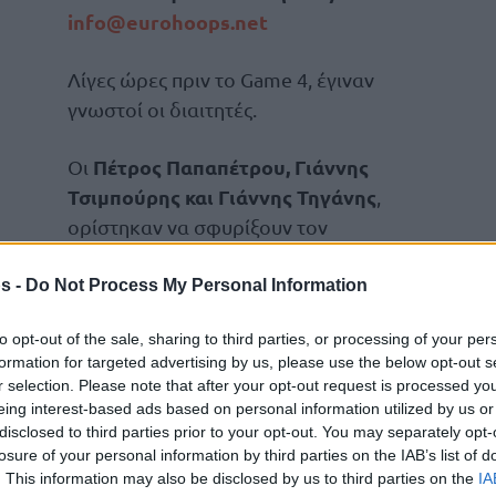
info@eurohoops.net
Λίγες ώρες πριν το Game 4, έγιναν
γνωστοί οι διαιτητές.
Πέτρος Παπαπέτρου, Γιάννης
Οι
Τσιμπούρης και Γιάννης Τηγάνης
,
ορίστηκαν να σφυρίξουν τον
αποψινό τέταρτο τελικό της
Ολυμπιακός
–
Stoiximan GBL,
s -
Do Not Process My Personal Information
.
to opt-out of the sale, sharing to third parties, or processing of your per
formation for targeted advertising by us, please use the below opt-out s
ν και στον 3ο τελικό της σειράς, ο
r selection. Please note that after your opt-out request is processed y
, ενώ ο Τηγάνης ήταν στην τριάδα του
eing interest-based ads based on personal information utilized by us or
 ΟΑΚΑ.
disclosed to third parties prior to your opt-out. You may separately opt-
losure of your personal information by third parties on the IAB’s list of
. This information may also be disclosed by us to third parties on the
IA
Τελικούς, έτσι και σε αυτόν, η ΚΕΔ