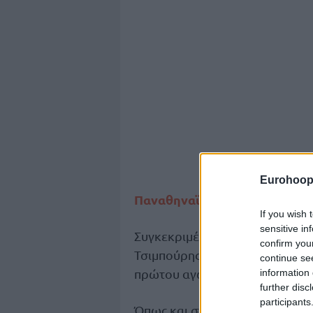
Eurohoop
Παναθηναϊκός
ΣΕΦ
στο
(21:00)
If you wish 
sensitive in
Συγκεκριμένα ο Παπαπέτρου ήτα
confirm you
Τσιμπούρης στο Game 2 του ΣΕΦ
continue se
πρώτου αγώνα της σειράς στο
information 
further disc
participants
Όπως και στους προηγούμενους 