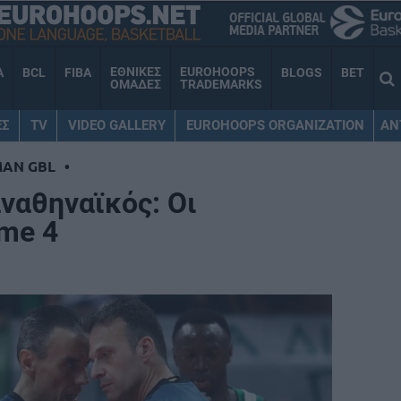
ΕΘΝΙΚΕΣ
EUROHOOPS
A
BCL
FIBA
BLOGS
BET
ΟΜΑΔΕΣ
TRADEMARKS
ΕΣ
TV
VIDEO GALLERY
EUROHOOPS ORGANIZATION
AN
MAN GBL
•
ναθηναϊκός: Οι
ame 4