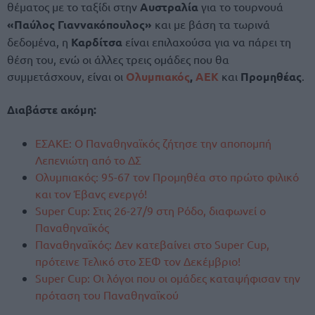
θέματος με το ταξίδι στην
Αυστραλία
για το τουρνουά
«Παύλος Γιαννακόπουλος»
και με βάση τα τωρινά
δεδομένα, η
Καρδίτσα
είναι επιλαχούσα για να πάρει τη
θέση του, ενώ οι άλλες τρεις ομάδες που θα
συμμετάσχουν, είναι οι
Ολυμπιακός
,
ΑΕΚ
και
Προμηθέας
.
Διαβάστε ακόμη:
ΕΣΑΚΕ: O Παναθηναϊκός ζήτησε την αποπομπή
Λεπενιώτη από το ΔΣ
Ολυμπιακός: 95-67 τον Προμηθέα στο πρώτο φιλικό
και τον Έβανς ενεργό!
Super Cup: Στις 26-27/9 στη Ρόδο, διαφωνεί ο
Παναθηναϊκός
Παναθηναϊκός: Δεν κατεβαίνει στο Super Cup,
πρότεινε Τελικό στο ΣΕΦ τον Δεκέμβριο!
Super Cup: Οι λόγοι που οι ομάδες καταψήφισαν την
πρόταση του Παναθηναϊκού