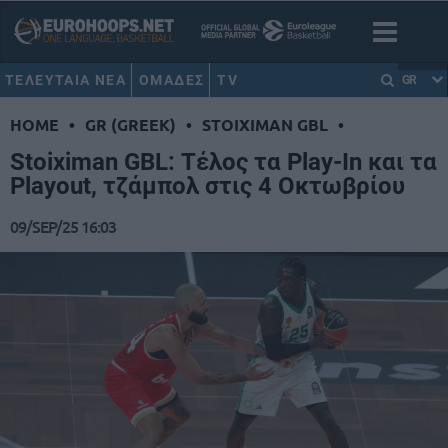
ΤΕΛΕΥΤΑΙΑ ΝΕΑ
ΟΜΑΔΕΣ
TV
GR
HOME
•
GR (GREEK)
•
STOIXIMAN GBL
•
Stoiximan GBL: Τέλος τα Play-In και τα
Playοut, τζάμπολ στις 4 Οκτωβρίου
09/SEP/25 16:03