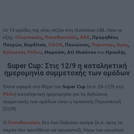
Οι 13 ομάδες της νέας σεζόν στη Stoiximan GBL είναι οι
εξής:
Ολυμπιακός
,
Παναθηναϊκός
,
ΑΕΚ
, Προμηθέας
Πατρών, Καρδίτσα,
ΠΑΟΚ
, Πανιώνιος,
Περιστέρι
,
Άρης
,
Κολοσσός Ρόδου
, Μαρούσι, ΑΟ Μυκόνου
και
Ηρακλής
.
Super Cup: Στις 12/9 η καταληκτική
ημερομηνία συμμετοχής των ομάδων
Όσον αφορά στο θέμα του
Super Cup
(σ.σ. 26-27/9 στη
Ρόδο
) καταληκτική ημερομηνία για τις δηλώσεις
συμμετοχής των ομάδων είναι η προσεχής Παρασκευή
(12/9).
Ο
Παναθηναϊκός
δεν έχει δηλώσει ακόμα (σ.σ. προς το
παρόν δεν προτίθεται να αγωνιστεί), λόγω του γνωστού