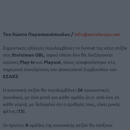
Του Κώστα Παρασκευόπουλου /
info@
eurohoops.
net
Σημαντικές αλλαγές περιλαμβάνει το format της νέας σεζόν
στη
Stoiximan GBL
, αφού πλέον δεν θα διεξάγονται
αγώνες
Play-In
και
Playout
, όπως αποφασίστηκε στη
σημερινή συνεδρίαση του Διοικητικού Συμβουλίου του
ΕΣΑΚΕ
.
Η κανονική σεζόν θα περιλαμβάνει
26
αγωνιστικές
συνολικά, με δύο ρεπό για κάθε ομάδα (σ.σ. από ένα σε
κάθε γύρο), με δεδομένο ότι ο αριθμός τους, είναι μονός
φέτος (
13
).
Οι πρώτες
8
ομάδες της κανονικής σεζόν θα παίξουν