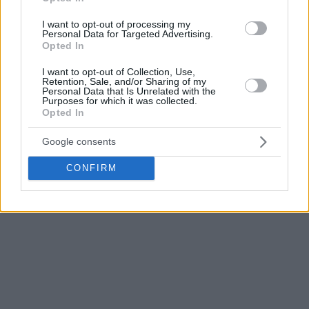
I want to opt-out of processing my
Personal Data for Targeted Advertising.
Οι μεγάλοι τελικοί αντίθετα, θα διεξαχθούν ως συνήθως
Opted In
στις τρεις νίκες (
best-of-five
), ενώ στην μάχη της
παραμονής, θα υποβιβαστεί η ομάδα που θα τερματίσει
I want to opt-out of Collection, Use,
Retention, Sale, and/or Sharing of my
στην τελευταία (
13η
) θέση της κανονικής σεζόν.
Personal Data that Is Unrelated with the
Purposes for which it was collected.
Opted In
Παράλληλα, έγιναν γνωστές και οι ημερομηνίες
διεξαγωγής όλων των αγωνιστικών, οπότε η πρεμιέρα θα
Google consents
γίνει στο Σαββατοκύριακο
4-5 Οκτωβρίου
, ενώ η
CONFIRM
τελευταία αγωνιστική (26η) θα διεξαχθεί στο διήμερο
25-
26 Απριλίου
του 2026.