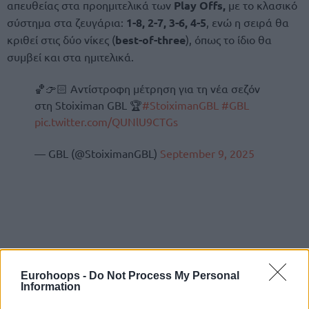
απευθείας στα προημιτελικά των
Play Offs,
με το κλασικό
σύστημα στα ζευγάρια:
1-8, 2-7, 3-6, 4-5
, ενώ η σειρά θα
κριθεί στις δύο νίκες (
best-of-three
), όπως το ίδιο θα
συμβεί και στα ημιτελικά.
🏀👉🏻 Αντίστροφη μέτρηση για τη νέα σεζόν
στη Stoiximan GBL 🏆
#StoiximanGBL
#GBL
pic.twitter.com/QUNlU9CTGs
— GBL (@StoiximanGBL)
September 9, 2025
Eurohoops -
Do Not Process My Personal
Information