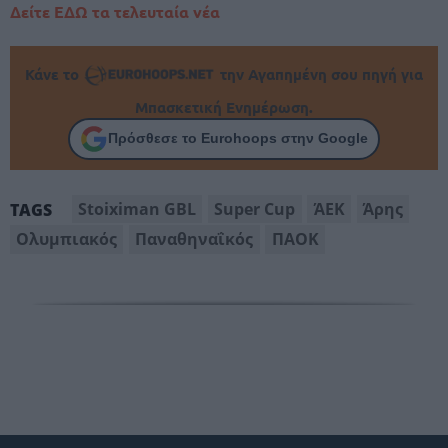
Δείτε ΕΔΩ τα τελευταία νέα
Κάνε το
την Αγαπημένη σου πηγή για
Μπασκετική Ενημέρωση.
Πρόσθεσε το Eurohoops στην Google
Stoiximan GBL
Super Cup
ΆΕΚ
Άρης
TAGS
Ολυμπιακός
Παναθηναΐκός
ΠΑΟΚ