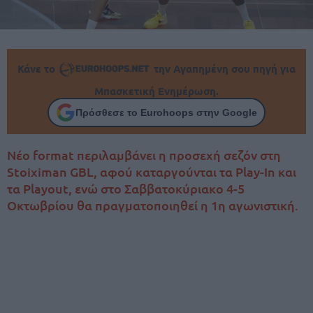
Κάνε το
την Αγαπημένη σου πηγή για
Μπασκετική Ενημέρωση.
Πρόσθεσε το Eurohoops στην Google
Νέο format περιλαμβάνει η προσεχή σεζόν στη
Stoiximan GBL, αφού καταργούνται τα Play-In και
τα Playout, ενώ στο Σαββατοκύριακο 4-5
Οκτωβρίου θα πραγματοποιηθεί η 1η αγωνιστική.