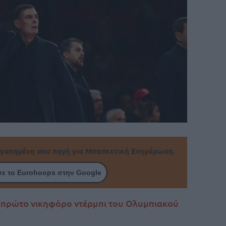
γαπημένη σου πηγή για Μπασκετική Ενημέρωση.
ε το Eurohoops στην Google
 πρώτο νικηφόρο ντέρμπι του Ολυμπιακού