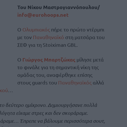
Του Νίκου Μαστρογιαννόπουλου/
info@eurohoops.net
Ο
Ολυμπιακός
πήρε το πρώτο ντέρμπι
με τον
Παναθηναϊκό
στη ματσάρα του
ΣΕΦ για τη Stoiximan GBL.
Γιώργος Μπαρτζώκας
Ο
μίλησε μετά
το φινάλε για τη σημαντική νίκη της
ομάδας του, αναφέρθηκε επίσης
στους guards του
Παναθηναϊκός
αλλά
κού
…
ο δεύτερο ημίχρονο. Δημιουργήσανε πολλά
λόγητα είχαμε στρες και δεν σκοράραμε.
οράραμε… Έπρεπε να βάλουμε περισσότερα σουτ,