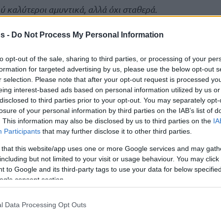
 καλύτεροι αμυντικά, αλλά όχι σταθερά.
έρουν ακριβώς τί ακριβώς μπορούν να κάνουν
s -
Do Not Process My Personal Information
ηναϊκού. Βάσει της εικόνας του α’ ημιχρόνου,
στην αντίδραση και όχι στη δράση. Φυσικά
to opt-out of the sale, sharing to third parties, or processing of your per
ρίσουν πίσω. Απουσίες όπως του
Φουρνιέ
, του
formation for targeted advertising by us, please use the below opt-out s
, αυτές είναι κομβικές για εμάς.
r selection. Please note that after your opt-out request is processed y
eing interest-based ads based on personal information utilized by us or
disclosed to third parties prior to your opt-out. You may separately opt-
ρα με τη μέρα έχει κάνει προπονήσεις., Ελπίζω
losure of your personal information by third parties on the IAB’s list of
α προλάβουν ένα ή δύο ματς αυτή τη βδομάδα”.
. This information may also be disclosed by us to third parties on the
IA
Participants
that may further disclose it to other third parties.
νε τίποτα, θα προτιμούσα να
 that this website/app uses one or more Google services and may gath
ς να μην το παίζαμε αυτή την
including but not limited to your visit or usage behaviour. You may click 
εποχή”
 to Google and its third-party tags to use your data for below specifi
ogle consent section.
Συνέντευξη Τύπου
: “
Και το πρώτο παιχνίδι για
l Data Processing Opt Outs
χε μεγάλες απαιτήσεις λόγω του κύρους του