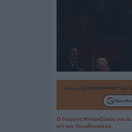
Κάνε το
την Α
Πρόσθεσ
Ο Γιώργος Μπαρτζώκας για το
επί του Παναθηναϊκού.