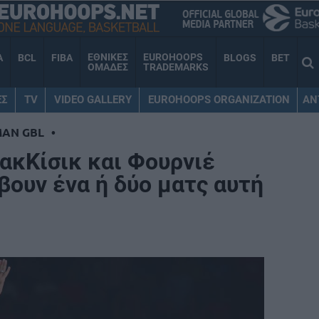
ΕΘΝΙΚΕΣ
EUROHOOPS
A
BCL
FIBA
BLOGS
BET
ΟΜΑΔΕΣ
TRADEMARKS
ΕΣ
TV
VIDEO GALLERY
EUROHOOPS ORGANIZATION
AN
MAN GBL
•
κΚίσικ και Φουρνιέ
βουν ένα ή δύο ματς αυτή