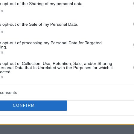
ν συνθηκών. Δύσκολο να ετοιμάσεις αυτό το
o opt-out of the Sharing of my personal data.
 Είχαμε μία μέρα λιγότερη από τον Παναθηναϊκό.
In
o opt-out of the Sale of my Personal Data.
σημαντικές, φυσικά και η απουσία του
Ναν
για
In
. Στο πρώτο ημίχρονο ήμασταν κακοί και στις
αν πολύ βιαστικοί. Βιαζόμασταν να πάρουμε
to opt-out of processing my Personal Data for Targeted
ing.
ver-dribbling, μην ακολουθώντας αυτά που
In
με τον Παναθηναϊκό στην δεύτερη αμυντική
o opt-out of Collection, Use, Retention, Sale, and/or Sharing
 βιαζόμασταν.
ersonal Data that Is Unrelated with the Purposes for which it
lected.
In
consents
CONFIRM