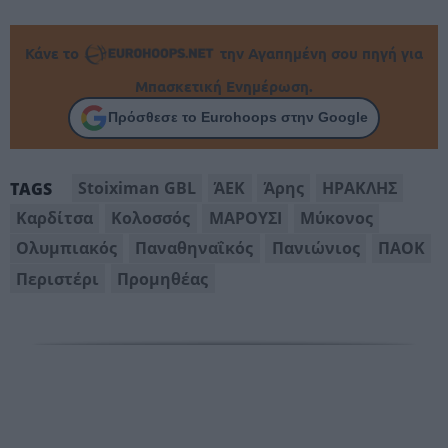
Κάνε το
την Αγαπημένη σου πηγή για
Μπασκετική Ενημέρωση.
Πρόσθεσε το Eurohoops στην Google
Stoiximan GBL
ΆΕΚ
Άρης
ΗΡΑΚΛΗΣ
TAGS
Καρδίτσα
Κολοσσός
ΜΑΡΟΥΣΙ
Μύκονος
Ολυμπιακός
Παναθηναΐκός
Πανιώνιος
ΠΑΟΚ
Περιστέρι
Προμηθέας