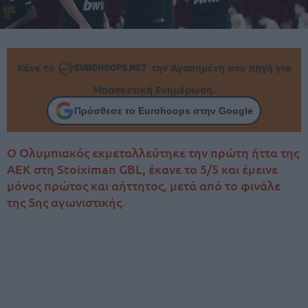
Κάνε το
την Αγαπημένη σου πηγή για
Μπασκετική Ενημέρωση.
Πρόσθεσε το Eurohoops στην Google
Ο Ολυμπιακός εκμεταλλεύτηκε την πρώτη ήττα της
ΑΕΚ στη Stoiximan GBL, έκανε το 5/5 και έμεινε
μόνος πρώτος και αήττητος, μετά από το φινάλε
της 5ης αγωνιστικής.