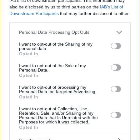
IAB’s list of downstream participants. This information may
also be disclosed by us to third parties on the
IAB’s List of
Downstream Participants
that may further disclose it to other
third parties.
Please note that this website/app uses one or more Google
Personal Data Processing Opt Outs
services and may gather and store information including but
not limited to your visit or usage behaviour. You may click to
I want to opt-out of the Sharing of my
personal data.
grant or deny consent to Google and its third-party tags to
Opted In
use your data for below specified purposes in below Google
consent section.
I want to opt-out of the Sale of my
Personal Data.
Opted In
I want to opt-out of processing my
Personal Data for Targeted Advertising.
Opted In
I want to opt-out of Collection, Use,
Retention, Sale, and/or Sharing of my
Personal Data that Is Unrelated with the
Purposes for which it was collected.
Opted In