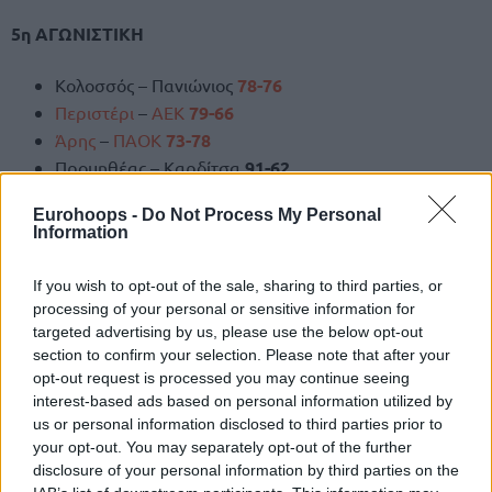
5η ΑΓΩΝΙΣΤΙΚΗ
Κολοσσός – Πανιώνιος
78-76
Περιστέρι
–
ΑΕΚ
79-66
Άρης
–
ΠΑΟΚ
73-78
Προμηθέας – Καρδίτσα
91-62
Ολυμπιακός
– Ηρακλής
103-87
Eurohoops -
Do Not Process My Personal
Μύκονος – Μαρούσι
77-75
Information
Ρεπό:
Παναθηναϊκός
If you wish to opt-out of the sale, sharing to third parties, or
Η ΒΑΘΜΟΛΟΓΙΑ
processing of your personal or sensitive information for
targeted advertising by us, please use the below opt-out
section to confirm your selection. Please note that after your
opt-out request is processed you may continue seeing
interest-based ads based on personal information utilized by
us or personal information disclosed to third parties prior to
your opt-out. You may separately opt-out of the further
disclosure of your personal information by third parties on the