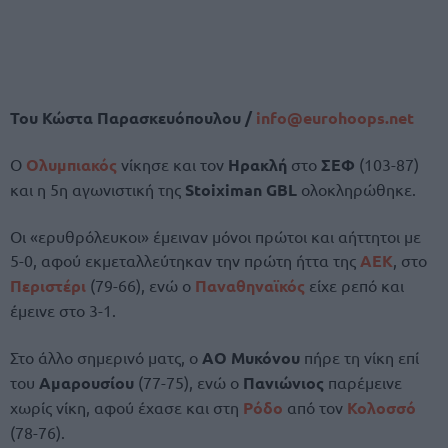
Του Κώστα Παρασκευόπουλου /
info@
eurohoops.
net
Ο
Ολυμπιακός
νίκησε και τον
Ηρακλή
στο
ΣΕΦ
(103-87)
και η 5η αγωνιστική της
Stoiximan GBL
ολοκληρώθηκε.
Οι «ερυθρόλευκοι» έμειναν μόνοι πρώτοι και αήττητοι με
5-0, αφού εκμεταλλεύτηκαν την πρώτη ήττα της
ΑΕΚ
, στο
Περιστέρι
(79-66), ενώ ο
Παναθηναϊκός
είχε ρεπό και
έμεινε στο 3-1.
Στο άλλο σημερινό ματς, ο
ΑΟ Μυκόνου
πήρε τη νίκη επί
του
Αμαρουσίου
(77-75), ενώ ο
Πανιώνιος
παρέμεινε
χωρίς νίκη, αφού έχασε και στη
Ρόδο
από τον
Κολοσσό
(78-76).