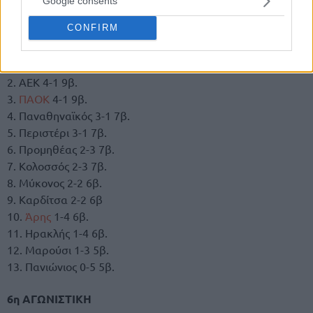
Google consents
CONFIRM
1. Ολυμπιακός 5-0 10β.
2. ΑΕΚ 4-1 9β.
3.
ΠΑΟΚ
4-1 9β.
4. Παναθηναϊκός 3-1 7β.
5. Περιστέρι 3-1 7β.
6. Προμηθέας 2-3 7β.
7. Κολοσσός 2-3 7β.
8. Μύκονος 2-2 6β.
9. Καρδίτσα 2-2 6β
10.
Άρης
1-4 6β.
11. Ηρακλής 1-4 6β.
12. Μαρούσι 1-3 5β.
13. Πανιώνιος 0-5 5β.
6η ΑΓΩΝΙΣΤΙΚΗ